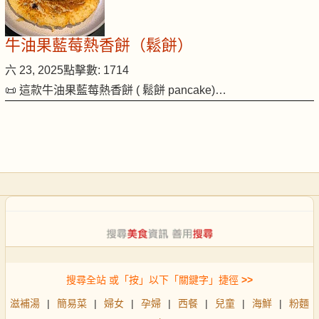
牛油果藍莓熱香餅（鬆餅）
六 23, 2025
點擊數: 1714
📜 這款牛油果藍莓熱香餅 ( 鬆餅 pancake)…
搜尋全站 或「按」以下「關鍵字」捷徑
>>
滋補湯
|
簡易菜
|
婦女
|
孕婦
|
西餐
|
兒童
|
海鮮
|
粉麵