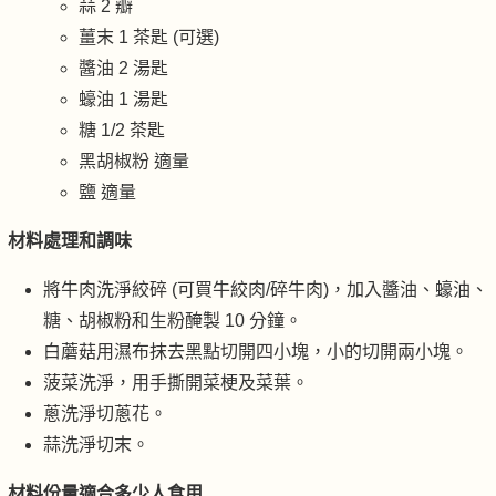
蒜 2 瓣
薑末 1 茶匙 (可選)
醬油 2 湯匙
蠔油 1 湯匙
糖 1/2 茶匙
黑胡椒粉 適量
鹽 適量
材料處理和調味
將牛肉洗淨絞碎 (可買牛絞肉/碎牛肉)，加入醬油、蠔油、
糖、胡椒粉和生粉醃製 10 分鐘。
白蘑菇用濕布抹去黑點切開四小塊，小的切開兩小塊。
菠菜洗淨，用手撕開菜梗及菜葉。
蔥洗淨切蔥花。
蒜洗淨切末。
材料份量適合多少人食用