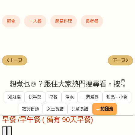
麵食
一人餐
簡易料理
長者餐
上一篇文章: 鴻喜菇排骨炒即食麵
下一篇文章
上一頁
下一頁
想煮乜🍲？跟住大家熱門搜尋看，按👇
3餸1湯
快手菜
早餐
湯水
一週煮意
甜品・小食
寂寞粉麵
女士食譜
兒童食譜
🍳
加餸池
早餐 /早午餐 ( 備有 90天早餐)