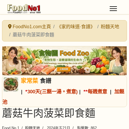
FoodNo1.com主頁
《家的味道·食譜》
粉麵天地
蘑菇牛肉菠菜即食麵
家常菜
食譜
|
*
300天(三餸一湯。煮意)
|
*
*
每週煮意
|
加餸
池
蘑菇牛肉菠菜即食麵
Food No.1
粉麵天地
2024年五21日
點擊數: 862