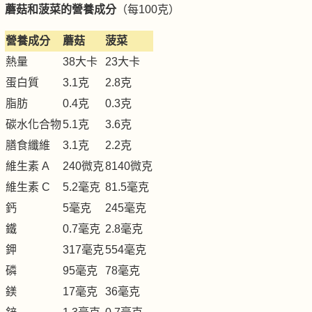
蘑菇和菠菜的營養成分
（每100克）
營養成分
蘑菇
菠菜
熱量
38大卡
23大卡
蛋白質
3.1克
2.8克
脂肪
0.4克
0.3克
碳水化合物
5.1克
3.6克
膳食纖維
3.1克
2.2克
維生素 A
240微克
8140微克
維生素 C
5.2毫克
81.5毫克
鈣
5毫克
245毫克
鐵
0.7毫克
2.8毫克
鉀
317毫克
554毫克
磷
95毫克
78毫克
鎂
17毫克
36毫克