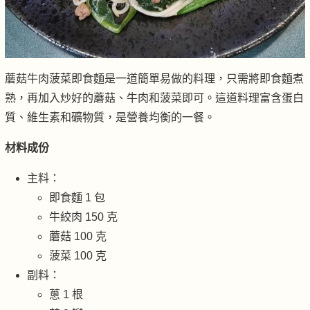
蘑菇牛肉菠菜即食麵是一道簡單易做的料理，只需將即食麵煮
熟，再加入炒好的蘑菇、牛肉和菠菜即可。這道料理富含蛋白
質、維生素和礦物質，是營養均衡的一餐。
材料成份
主料：
即食麵 1 包
牛絞肉 150 克
蘑菇 100 克
菠菜 100 克
副料：
蔥 1 根