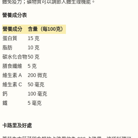
體免疫力；礦物質可以調節人體生理機能。
營養成分表
營養成分
含量（每100克）
蛋白質
15 克
脂肪
10 克
碳水化合物
50 克
膳食纖維
5 克
維生素 A
200 微克
維生素 C
50 毫克
鈣
100 毫克
鐵
5 毫克
卡路里及好處