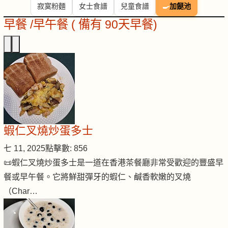
寂寞粉麵
女士食譜
兒童食譜
🍳
加餸池
早餐 /早午餐 ( 備有 90天早餐)
蝦仁叉燒炒蛋多士
七 11, 2025
點擊數: 856
📜蝦仁叉燒炒蛋多士是一道在香港茶餐廳非常受歡迎的豐盛早
餐或早午餐。它將鮮甜彈牙的蝦仁、鹹香軟嫩的叉燒
（Char…