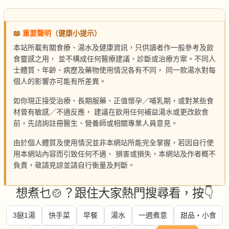
📖
重要聲明
（健康小提示）
本站所載有關食療、湯水及健康資訊，只供讀者作一般參考及飲
食靈感之用， 並不構成任何醫療建議、診斷或治療方案。不同人
士體質、年齡、病歷及藥物使用情況各有不同， 同一款湯水對每
個人的影響亦可能有所差異。
如你現正接受治療、長期服藥、正值懷孕／哺乳期，或對某些食
材曾有敏感／不適反應， 建議在飲用任何補益湯水或更改飲食
前，先諮詢註冊醫生、營養師或相關專業人員意見。
由於個人體質及使用情況並非本網站所能完全掌握，若因自行使
用本網站內容而引致任何不適、 損害或損失，本網站及作者概不
負責，敬請見諒並請自行衡量及判斷。
想煮乜🍲？跟住大家熱門搜尋看，按👇
3餸1湯
快手菜
早餐
湯水
一週煮意
甜品・小食