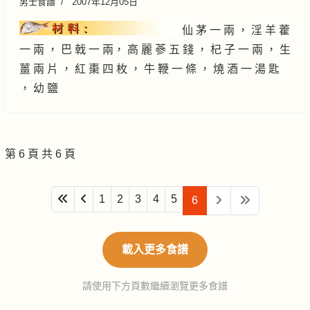
男士食譜
2007年12月05日
仙 茅 一 兩 ， 淫 羊 藿
一 兩 ， 巴 戟 一 兩， 高 麗 蔘 五 錢 ， 杞 子 一 兩 ， 生
薑 兩 片 ， 紅 棗 四 枚 ， 牛 鞭 一 條 ， 燒 酒 一 湯 匙
， 幼 鹽
第 6 頁 共 6 頁
1
2
3
4
5
6
載入更多食譜
請使用下方頁數繼續瀏覽更多食譜