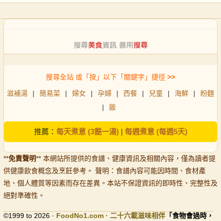
搜尋全站 或「按」以下「關鍵字」捷徑
>>
滋補湯
|
簡易菜
|
婦女
|
孕婦
|
西餐
|
兒童
|
海鮮
|
粉麵
|
飯
推薦：
每天煮意 (3餸一湯)
|
每週煮意 (每週5天)
**
免責聲明
** 本網站所提供的食譜、健康資訊及相關內容，僅為讀者提
供健康飲食概念及烹飪參考。 聲明：食譜內容可能因時間、食材產
地、個人體質等因素而存在差異。本站不保證資訊的即時性、完整性及
絕對準確性。
©1999 to 2026 ·
FoodNo1
.com · 二十六載滋味相伴
「食物會過時，