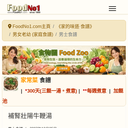
FoodNo1.com主頁
《家的味道·食譜》
男女老幼 (家庭食譜)
男士食譜
家常菜
食譜
|
*
300天(三餸一湯。煮意)
|
*
*
每週煮意
|
加餸
池
補腎壯陽牛鞭湯