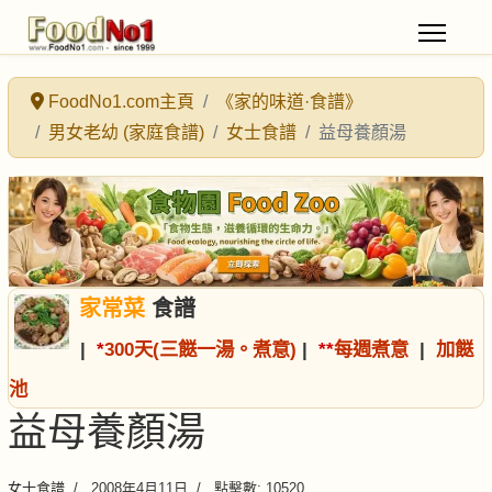
FoodNo1.com主頁
《家的味道·食譜》
男女老幼 (家庭食譜)
女士食譜
益母養顏湯
家常菜
食譜
|
*
300天(三餸一湯。煮意)
|
*
*
每週煮意
|
加餸
池
益母養顏湯
女士食譜
2008年4月11日
點擊數: 10520