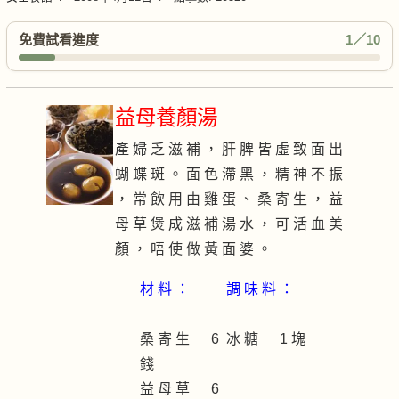
免費試看進度
1／10
益母養顏湯
產 婦 乏 滋 補 ， 肝 脾 皆 虛 致 面 出
蝴 蝶 斑 。 面 色 滯 黑 ， 精 神 不 振
， 常 飲 用 由 雞 蛋 、 桑 寄 生 ， 益
母 草 煲 成 滋 補 湯 水 ， 可 活 血 美
顏 ， 唔 使 做 黃 面 婆 。
材 料 ：
調 味 料 ：
桑 寄 生 6
冰 糖 1 塊
錢
益 母 草 6