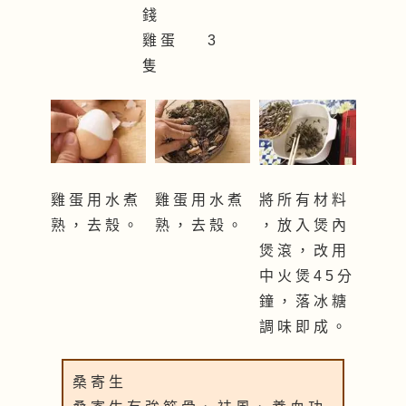
錢
雞 蛋 3
隻
雞 蛋 用 水 煮
雞 蛋 用 水 煮
將 所 有 材 料
熟 ， 去 殼 。
熟 ， 去 殼 。
， 放 入 煲 內
煲 滾 ， 改 用
中 火 煲 4 5 分
鐘 ， 落 冰 糖
調 味 即 成 。
桑 寄 生