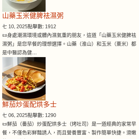
山藥玉米健脾祛濕粥
七 10, 2025
點擊數: 1912
📜身處潮濕環境或體內濕氣重的朋友，這道「山藥玉米健脾祛
濕粥」是您早餐的理想選擇。山藥（淮山）和玉米（粟米）都
是中醫認為健…
鮮茄炒蛋配烘多士
七 06, 2025
點擊數: 1290
📜鮮茄（番茄）炒蛋配烘多士（烤吐司）是一道經典的家常早
餐，不僅色彩鮮豔誘人，而且營養豐富、製作簡單快捷。滑嫩