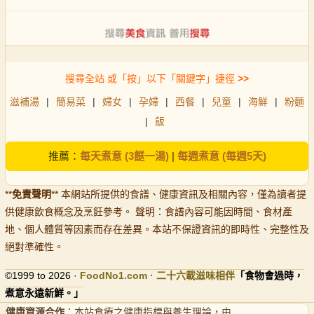
搜尋全站 或「按」以下「關鍵字」捷徑
>>
滋補湯
|
簡易菜
|
婦女
|
孕婦
|
西餐
|
兒童
|
海鮮
|
粉麵
|
飯
推薦：
每天煮意 (3餸一湯)
|
每週煮意 (每週5天)
**
免責聲明
** 本網站所提供的食譜、健康資訊及相關內容，僅為讀者提
供健康飲食概念及烹飪參考。 聲明：食譜內容可能因時間、食材產
地、個人體質等因素而存在差異。本站不保證資訊的即時性、完整性及
絕對準確性。
©1999 to 2026 ·
FoodNo1
.com · 二十六載滋味相伴
「食物會過時，
煮意永遠新鮮。」
健康資源合作
：本站食療之健康指標與養生理論，由