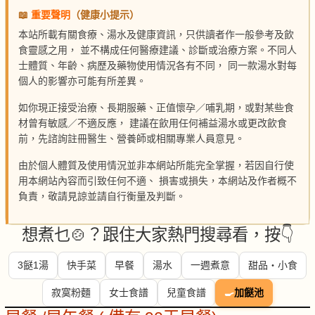
📖
重要聲明
（健康小提示）
本站所載有關食療、湯水及健康資訊，只供讀者作一般參考及飲
食靈感之用， 並不構成任何醫療建議、診斷或治療方案。不同人
士體質、年齡、病歷及藥物使用情況各有不同， 同一款湯水對每
個人的影響亦可能有所差異。
如你現正接受治療、長期服藥、正值懷孕／哺乳期，或對某些食
材曾有敏感／不適反應， 建議在飲用任何補益湯水或更改飲食
前，先諮詢註冊醫生、營養師或相關專業人員意見。
由於個人體質及使用情況並非本網站所能完全掌握，若因自行使
用本網站內容而引致任何不適、 損害或損失，本網站及作者概不
負責，敬請見諒並請自行衡量及判斷。
想煮乜🍲？跟住大家熱門搜尋看，按👇
3餸1湯
快手菜
早餐
湯水
一週煮意
甜品・小食
寂寞粉麵
女士食譜
兒童食譜
🍳
加餸池