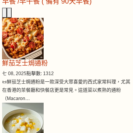
早餐 /早午餐 ( 備有 90天早餐)
鮮茄芝士焗通粉
七 08, 2025
點擊數: 1312
📜鮮茄芝士焗通粉是一款深受大眾喜愛的西式家常料理，尤其
在香港的茶餐廳和快餐店更是常見。這道菜以煮熟的通粉
（Macaron…