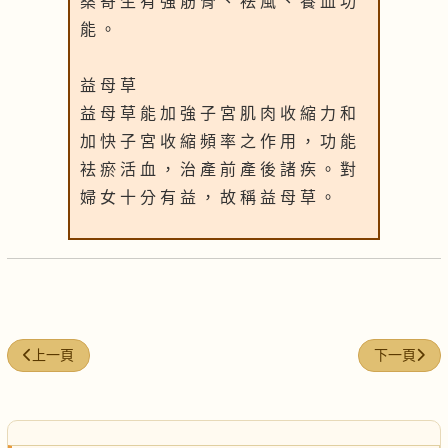
桑 寄 生 有 強 筋 骨 、 袪 風 、 養 血 功
能 。
益 母 草
益 母 草 能 加 強 子 宮 肌 肉 收 縮 力 和
加 快 子 宮 收 縮 頻 率 之 作 用 ， 功 能
袪 瘀 活 血 ， 治 產 前 產 後 諸 疾 。 對
婦 女 十 分 有 益 ， 故 稱 益 母 草 。
上一篇文章: 健腦補腎湯
下一篇文章
上一頁
下一頁