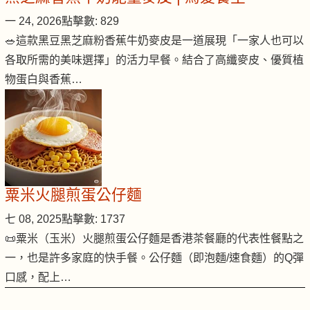
一 24, 2026
點擊數: 829
🥗這款黑豆黑芝麻粉香蕉牛奶麥皮是一道展現「一家人也可以
各取所需的美味選擇」的活力早餐。結合了高纖麥皮、優質植
物蛋白與香蕉…
粟米火腿煎蛋公仔麵
七 08, 2025
點擊數: 1737
📜粟米（玉米）火腿煎蛋公仔麵是香港茶餐廳的代表性餐點之
一，也是許多家庭的快手餐。公仔麵（即泡麵/速食麵）的Q彈
口感，配上…