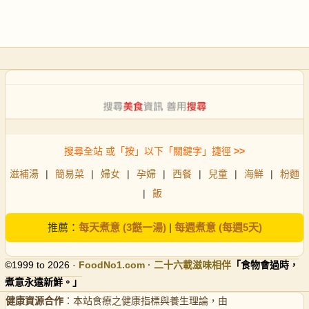
搜尋全站 或「按」以下「關鍵字」捷徑
>>
滋補湯
|
簡易菜
|
婦女
|
孕婦
|
西餐
|
兒童
|
海鮮
|
粉麵
|
飯
推薦：
每天煮意 (3餸一湯)
|
每週煮意 (每週5天)
©1999 to 2026 ·
FoodNo1
.com · 二十六載滋味相伴
「食物會過時，
煮意永遠新鮮。」
健康資源合作
：本站食療之健康指標與養生理論，由