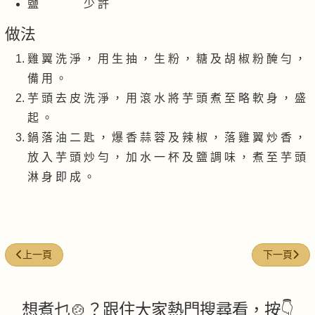
鹽 少 許
做法
雞 翼 洗 淨 ， 用 生 抽 ， 生 粉 ， 糖 及 胡 椒 粉 醃 勻 ，
備 用 。
芋 頭 去 皮 洗 淨 ， 用 滾 水 將 芋 頭 煮 至 略 軟 身 ， 盛
起 。
鍋 落 油 二 匙 ， 爆 香 蒜 蓉 及 辣 椒 ， 落 雞 翼 炒 香 ，
放 入 芋 頭 炒 勻 ， 加 水 一 杯 及 鹽 調 味 ， 煮 至 芋 頭
淋 身 即 成 。
上一篇文章: 枸杞雞(清肺明目)
下一篇文章:
上一頁
下一頁
想煮乜🍲？跟住大家熱門搜尋看，按👇