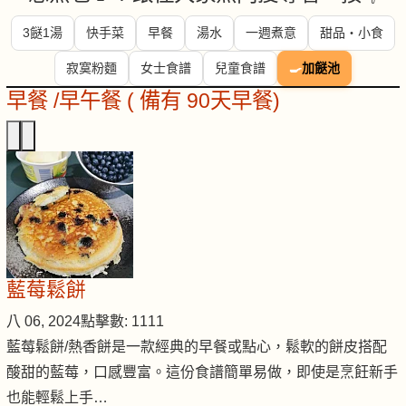
3餸1湯
快手菜
早餐
湯水
一週煮意
甜品・小食
寂寞粉麵
女士食譜
兒童食譜
🍳
加餸池
早餐 /早午餐 ( 備有 90天早餐)
藍莓鬆餅
八 06, 2024
點擊數: 1111
藍莓鬆餅/熱香餅是一款經典的早餐或點心，鬆軟的餅皮搭配
酸甜的藍莓，口感豐富。這份食譜簡單易做，即使是烹飪新手
也能輕鬆上手…