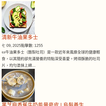
清新牛油果多士
七 09, 2025
點擊數: 1255
📜牛油果多士（酪梨吐司）是一款近年來風靡全球的健康輕
食，以其簡約卻充滿營養的特點深受喜愛。烤得酥脆的吐司
片，均勻塗抹上綿…
黑芝麻香蕉牛奶能量麥皮 | 烏髮養生