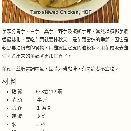
芋頭分青芋、白芋、真芋、野芋及檳榔芋等，當然以檳榔芋最
香最鬆化，要吃芋頭就要揀秋天，是芋頭當造的季節，因它是
較需要油份煮的食物，用雞翼因它皮的油較多，用芋頭吸去雞
油，煮出來的芋頭就更加甘香了。
芋頭－益脾胃調中氣，因芋汁帶黏滯，有胃病者不宜吃。
材 料
雞 翼 6~8隻/ 12 兩
芋 頭 半 斤
蒜 蓉 １ 茶 匙
辣 椒 少 許
水 １ 杯