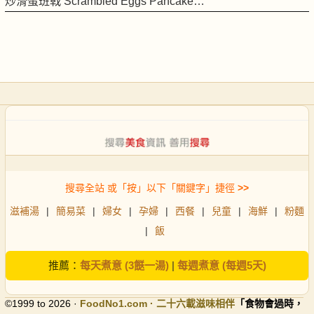
炒滑蛋班戟 Scrambled Eggs Pancake…
搜尋全站 或「按」以下「關鍵字」捷徑
>>
滋補湯
|
簡易菜
|
婦女
|
孕婦
|
西餐
|
兒童
|
海鮮
|
粉麵
|
飯
推薦：
每天煮意 (3餸一湯)
|
每週煮意 (每週5天)
©1999 to 2026 ·
FoodNo1
.com · 二十六載滋味相伴
「食物會過時，