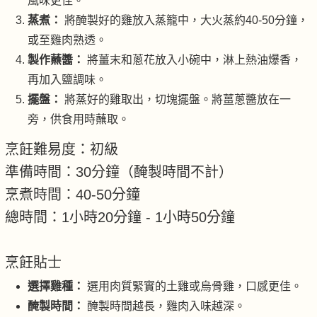
風味更佳。
蒸煮：
將醃製好的雞放入蒸籠中，大火蒸約40-50分鐘，
或至雞肉熟透。
製作蘸醬：
將薑末和蔥花放入小碗中，淋上熱油爆香，
再加入鹽調味。
擺盤：
將蒸好的雞取出，切塊擺盤。將薑蔥醬放在一
旁，供食用時蘸取。
烹飪難易度：初級
準備時間：30分鐘（醃製時間不計）
烹煮時間：40-50分鐘
總時間：1小時20分鐘 - 1小時50分鐘
烹飪貼士
選擇雞種：
選用肉質緊實的土雞或烏骨雞，口感更佳。
醃製時間：
醃製時間越長，雞肉入味越深。