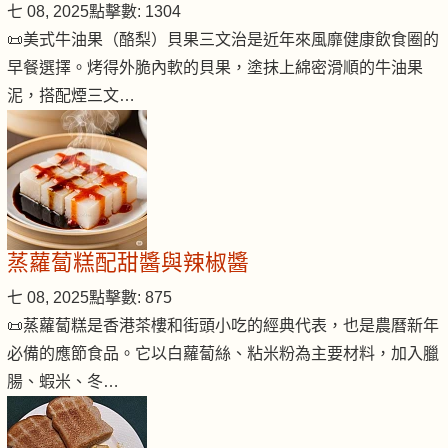
七 08, 2025
點擊數: 1304
📜美式牛油果（酪梨）貝果三文治是近年來風靡健康飲食圈的
早餐選擇。烤得外脆內軟的貝果，塗抹上綿密滑順的牛油果
泥，搭配煙三文…
蒸蘿蔔糕配甜醬與辣椒醬
七 08, 2025
點擊數: 875
📜蒸蘿蔔糕是香港茶樓和街頭小吃的經典代表，也是農曆新年
必備的應節食品。它以白蘿蔔絲、粘米粉為主要材料，加入臘
腸、蝦米、冬…