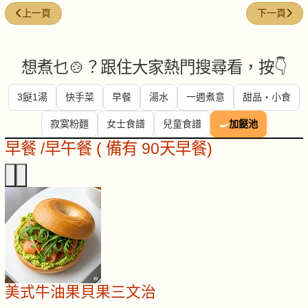
上一篇文章: 紅棗鮮鴨糯米飯
下一篇文章:
上一頁
下一頁
想煮乜🍲？跟住大家熱門搜尋看，按👇
3餸1湯
快手菜
早餐
湯水
一週煮意
甜品・小食
寂寞粉麵
女士食譜
兒童食譜
🍳
加餸池
早餐 /早午餐 ( 備有 90天早餐)
美式牛油果貝果三文治