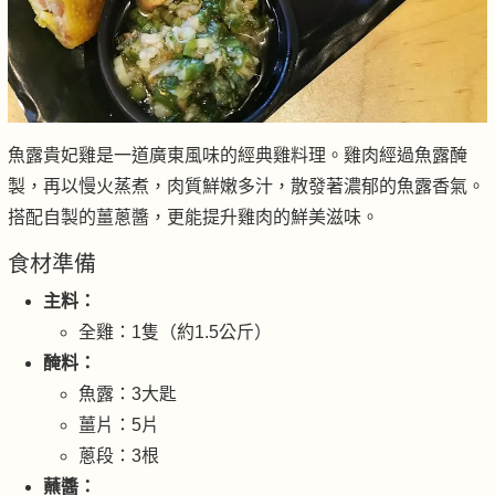
魚露貴妃雞是一道廣東風味的經典雞料理。雞肉經過魚露醃
製，再以慢火蒸煮，肉質鮮嫩多汁，散發著濃郁的魚露香氣。
搭配自製的薑蔥醬，更能提升雞肉的鮮美滋味。
食材準備
主料：
全雞：1隻（約1.5公斤）
醃料：
魚露：3大匙
薑片：5片
蔥段：3根
蘸醬：