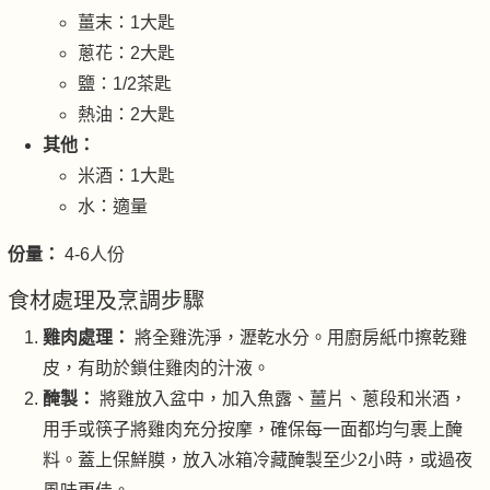
薑末：1大匙
蔥花：2大匙
鹽：1/2茶匙
熱油：2大匙
其他：
米酒：1大匙
水：適量
份量：
4-6人份
食材處理及烹調步驟
雞肉處理：
將全雞洗淨，瀝乾水分。用廚房紙巾擦乾雞
皮，有助於鎖住雞肉的汁液。
醃製：
將雞放入盆中，加入魚露、薑片、蔥段和米酒，
用手或筷子將雞肉充分按摩，確保每一面都均勻裹上醃
料。蓋上保鮮膜，放入冰箱冷藏醃製至少2小時，或過夜