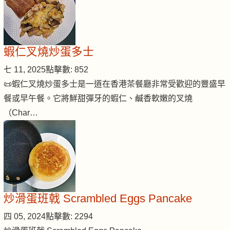
蝦仁叉燒炒蛋多士
七 11, 2025
點擊數: 852
📜蝦仁叉燒炒蛋多士是一道在香港茶餐廳非常受歡迎的豐盛早
餐或早午餐。它將鮮甜彈牙的蝦仁、鹹香軟嫩的叉燒
（Char…
炒滑蛋班戟 Scrambled Eggs Pancake
四 05, 2024
點擊數: 2294