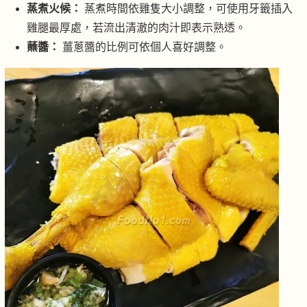
蒸煮火候：
蒸煮時間依雞隻大小調整，可使用牙籤插入
雞腿最厚處，若流出清澈的肉汁即表示熟透。
蘸醬：
薑蔥醬的比例可依個人喜好調整。