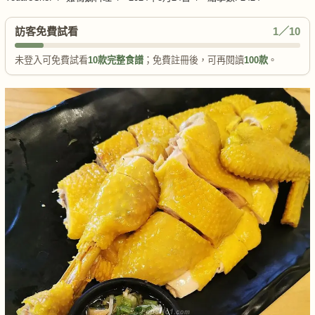
訪客免費試看
1／10
未登入可免費試看
10款完整食譜
；免費註冊後，可再閱讀
100款
。