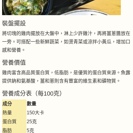
裝盤擺設
將切塊的雞肉擺放在大盤中，淋上少許雞汁，再將薑蔥醬放在
一旁。可搭配一些新鮮蔬菜，如燙青菜或涼拌小黃瓜，增加口
感和營養。
營養價值
雞肉富含高品質蛋白質，低脂肪，是優質的蛋白質來源。魚露
提供鈉和氨基酸，薑和蔥則含有豐富的維生素和礦物質。
營養成分表（每100克）
成分
數量
熱量
150大卡
蛋白質
25克
脂肪
5克