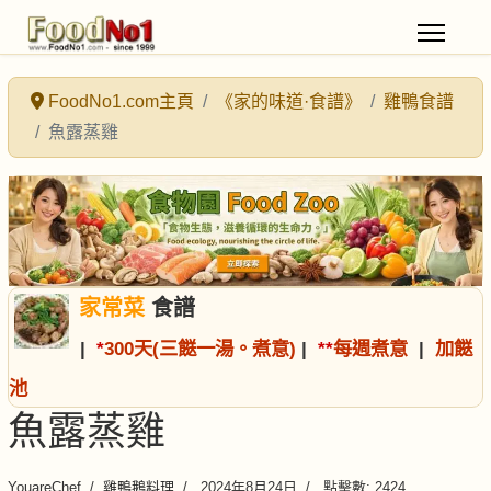
FoodNo1.com主頁
《家的味道·食譜》
雞鴨食譜
魚露蒸雞
家常菜
食譜
|
*
300天(三餸一湯。煮意)
|
*
*
每週煮意
|
加餸
池
魚露蒸雞
YouareChef
雞鴨鵝料理
2024年8月24日
點擊數: 2424