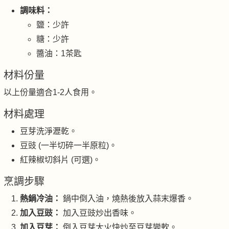
調味料：
鹽：少許
糖：少許
醬油：1茶匙
材料份量
以上份量適合1-2人食用。
材料處理
豆芽洗淨瀝乾。
豆豉 (一半切碎一半原粒)。
紅辣椒切斜片 (可選)。
烹調步驟
熱鍋冷油：
鍋中倒入油，燒熱後放入蒜末爆香。
加入豆豉：
加入豆豉炒出香味。
加入豆芽：
倒入豆芽大火快炒至豆芽變軟。