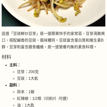
這道「豆豉鮮炒豆芽」是一道簡單快手的家常菜，豆芽清脆爽
口，搭配鹹香的豆豉，風味獨特。豆豉富含蛋白質和維生素B
群，豆芽則富含膳食纖維，是一道營養均衡的素食料理。
材料
主料：
豆芽：200克
豆豉：1大匙
副料：
蒜末：1瓣
紅辣椒：1/2根（切斜片 -可選）
油：1大匙