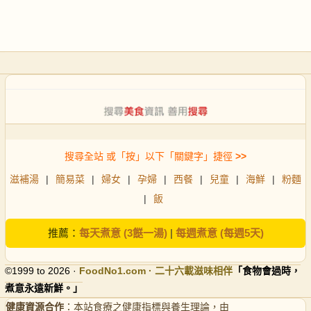
搜尋全站 或「按」以下「關鍵字」捷徑
>>
滋補湯
|
簡易菜
|
婦女
|
孕婦
|
西餐
|
兒童
|
海鮮
|
粉麵
|
飯
推薦：
每天煮意 (3餸一湯)
|
每週煮意 (每週5天)
©1999 to 2026 ·
FoodNo1
.com · 二十六載滋味相伴
「食物會過時，
煮意永遠新鮮。」
健康資源合作
：本站食療之健康指標與養生理論，由