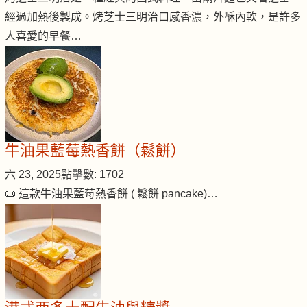
經過加熱後製成。烤芝士三明治口感香濃，外酥內軟，是許多
人喜愛的早餐…
牛油果藍莓熱香餅（鬆餅）
六 23, 2025
點擊數: 1702
📜 這款牛油果藍莓熱香餅 ( 鬆餅 pancake)…