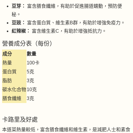
豆芽：
富含膳食纖維，有助於促進腸道蠕動，預防便
秘。
豆豉：
富含蛋白質、維生素B群，有助於增強免疫力。
紅辣椒：
富含維生素C，有助於增強抵抗力。
營養成分表（每份）
成分
數量
熱量
100卡
蛋白質
5克
脂肪
3克
碳水化合物
10克
膳食纖維
3克
卡路里及好處
本道菜熱量較低，富含膳食纖維和維生素，是減肥人士和素食