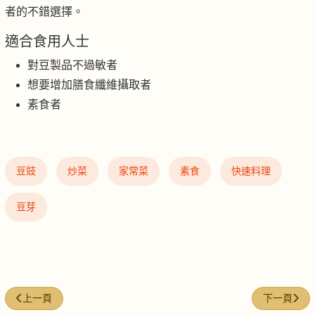
者的不錯選擇。
適合食用人士
對豆製品不過敏者
想要增加膳食纖維攝取者
素食者
豆豉
炒菜
家常菜
素食
快速料理
豆芽
上一篇文章: 豉蒜椰菜花
下一篇文章:
上一頁
下一頁