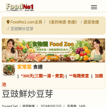
FoodNo1.com主頁
《家的味道·食譜》
蔬菜食譜
豆豉鮮炒豆芽
家常菜
食譜
|
*
300天(三餸一湯。煮意)
|
*
*
每週煮意
|
加餸
池
豆豉鮮炒豆芽
YouareChef
時蔬鮮果
2024年9月15日
點擊數: 1408