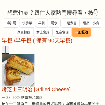
想煮乜🍲？跟住大家熱門搜尋看，按👇
3餸1湯
快手菜
早餐
湯水
一週煮意
甜品・小食
寂寞粉麵
女士食譜
兒童食譜
🍳
加餸池
早餐 /早午餐 ( 備有 90天早餐)
烤芝士三明治 [Grilled Cheese]
三 28, 2024
點擊數: 1852
烤芝士三明治是一種經典的西式料理，由兩片麵包夾著芝士，