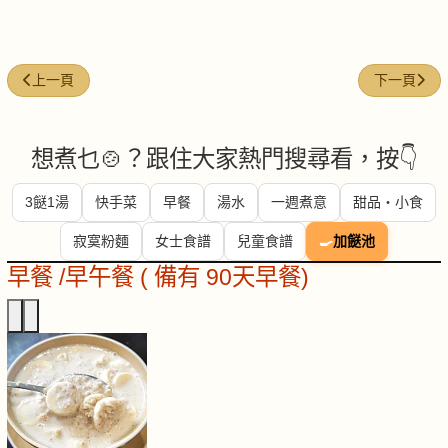
上一篇文章: 今日煮意 ( #65 )
下一篇文章: 
上一頁
下一頁
想煮乜🍲？跟住大家熱門搜尋看，按👇
3餸1湯
快手菜
早餐
湯水
一週煮意
甜品・小食
寂寞粉麵
女士食譜
兒童食譜
🍳
加餸池
早餐 /早午餐 ( 備有 90天早餐)