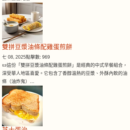
雙拼豆漿油條配雞蛋煎餅
七 08, 2025
點擊數: 969
📜這份「雙拼豆漿油條配雞蛋煎餅」是經典的中式早餐組合，
深受華人地區喜愛。它包含了香醇溫熱的豆漿、外酥內軟的油
條（油炸鬼）…
芝士蛋治