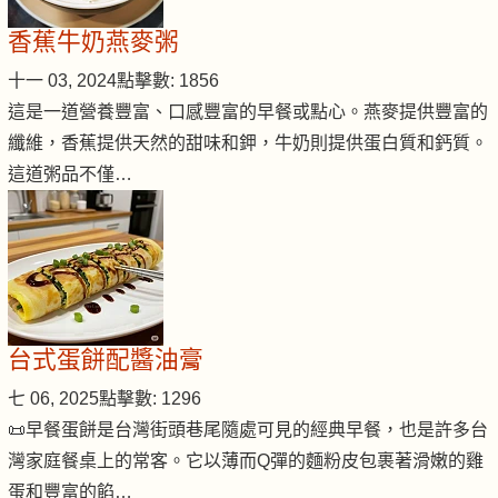
香蕉牛奶燕麥粥
十一 03, 2024
點擊數: 1856
這是一道營養豐富、口感豐富的早餐或點心。燕麥提供豐富的
纖維，香蕉提供天然的甜味和鉀，牛奶則提供蛋白質和鈣質。
這道粥品不僅…
台式蛋餅配醬油膏
七 06, 2025
點擊數: 1296
📜早餐蛋餅是台灣街頭巷尾隨處可見的經典早餐，也是許多台
灣家庭餐桌上的常客。它以薄而Q彈的麵粉皮包裹著滑嫩的雞
蛋和豐富的餡…