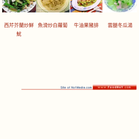
西芹芥蘭炒鮮
魚滑炒白蘿蔔
牛油果豬排
雲腿冬瓜湯
魷