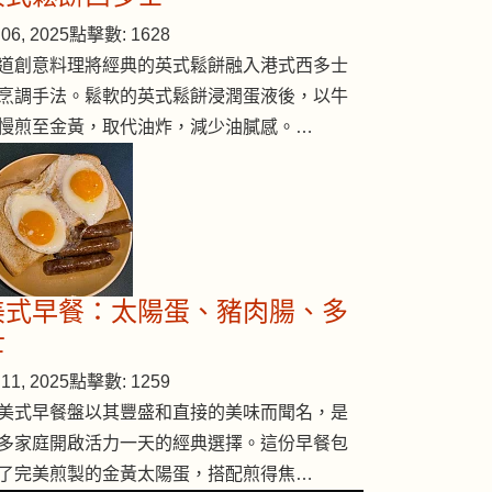
06, 2025
點擊數: 1628
道創意料理將經典的英式鬆餅融入港式西多士
烹調手法。鬆軟的英式鬆餅浸潤蛋液後，以牛
( #102 )
慢煎至金黃，取代油炸，減少油膩感。…
美式早餐：太陽蛋、豬肉腸、多
士
11, 2025
點擊數: 1259
美式早餐盤以其豐盛和直接的美味而聞名，是
多家庭開啟活力一天的經典選擇。這份早餐包
了完美煎製的金黃太陽蛋，搭配煎得焦…