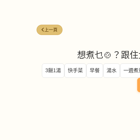
上一篇文章: 今日煮意 ( #104 )
上一頁
想煮乜🍲？跟住
3餸1湯
快手菜
早餐
湯水
一週煮