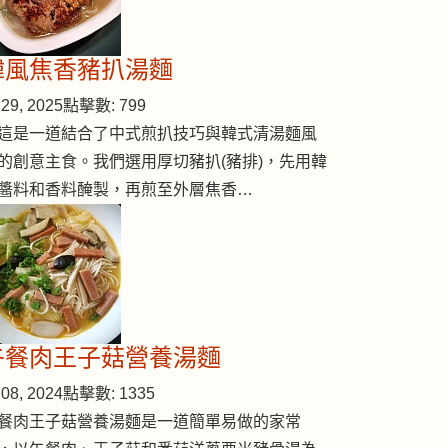
韓風焦香豬扒湯麵
29, 2025
點擊數: 799
這是一道結合了中式煎扒技巧與韓式清湯麵風
的創意主食。我們選用厚切豬扒(豬排)，先用韓
醬料和香料醃製，再煎至外層焦香…
午餐肉王子菇營養湯麵
08, 2024
點擊數: 1335
餐肉王子菇營養湯麵是一道簡單易做的家常