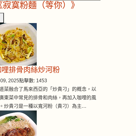
《寂寞粉麵（等你）》
咖哩排骨肉絲炒河粉
09, 2025
點擊數: 1453
道菜融合了馬來西亞的「炒貴刁」的概念，以
廣東菜中常見的排骨和肉絲，再加入咖哩的風
。炒貴刁是一種以寬河粉（貴刁）為主…