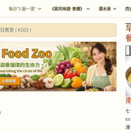
每日"3 餸一湯"
《家的味道·食譜》
湯水泉
西
日煮意 ( #103 )
餐
七 
8

澤