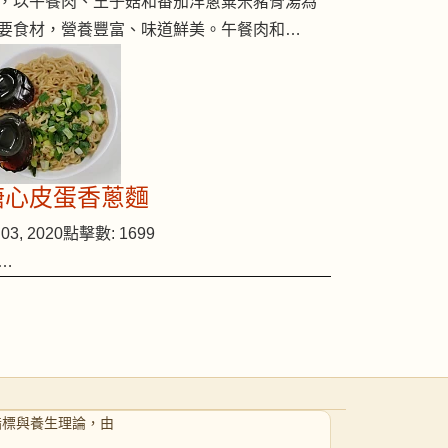
，以午餐肉、王子菇和番茄洋蔥粟米豬骨湯為
要食材，營養豐富、味道鮮美。午餐肉和…
溏心皮蛋香蔥麵
03, 2020
點擊數: 1699
…
指標與養生理論，由