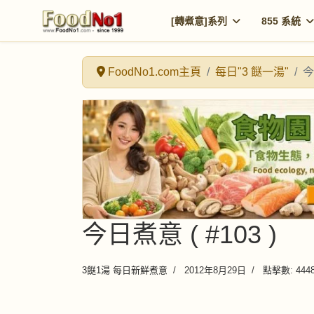
[轉煮意]系列
855 系統
FoodNo1.com主頁
每日"3 餸一湯"
今
今日煮意 ( #103 )
3餸1湯 每日新鮮煮意
2012年8月29日
點擊數: 444