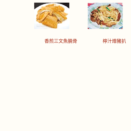
香煎三文魚腩骨
檸汁燴豬扒