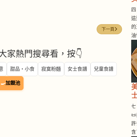
四 
這
的
下一篇文章: 今日煮意 
下一頁
油
大家熱門搜尋看，按👇
意
甜品・小食
寂寞粉麵
女士食譜
兒童食譜
🍳
加餸池
七 

許
含