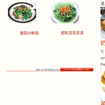
湯
蝦乾滾莧菜湯
露筍炒鮮菇
七 
📜
Pe