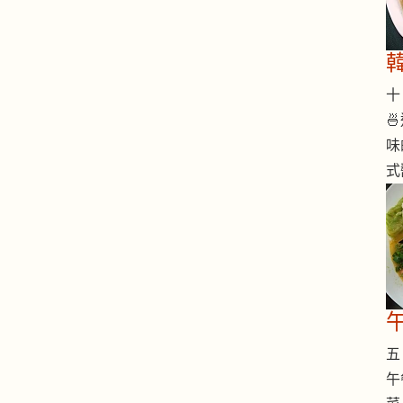
十 

味
式
五 
午