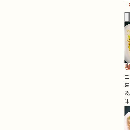
二 
這
及
味