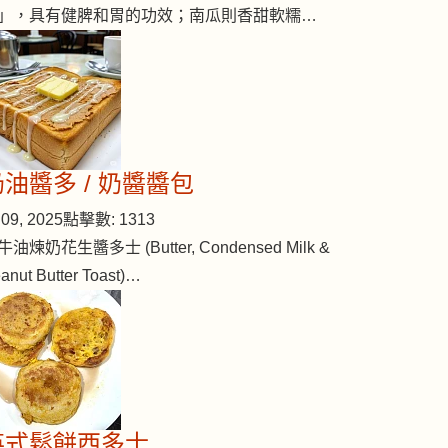
」，具有健脾和胃的功效；南瓜則香甜軟糯…
奶油醬多 / 奶醬醬包
09, 2025
點擊數: 1313
牛油煉奶花生醬多士 (Butter, Condensed Milk &
anut Butter Toast)…
英式鬆餅西多士