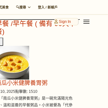
式美食
🔍搜尋
登入 / 新帳戶
Sign In
早餐 /早午餐 ( 備有 90天早
)
南瓜小米健脾養胃粥
10, 2025
點擊數: 1510
「南瓜小米健脾養胃粥」是一碗充滿陽光色
、溫和滋養的早餐粥品。小米被譽為「代參