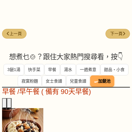
上一篇文章: 今日煮意 (#293)
下一篇文章: 
上一頁
下一頁
想煮乜🍲？跟住大家熱門搜尋看，按👇
3餸1湯
快手菜
早餐
湯水
一週煮意
甜品・小食
寂寞粉麵
女士食譜
兒童食譜
🍳
加餸池
早餐 /早午餐 ( 備有 90天早餐)