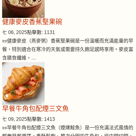
健康麥皮香蕉堅果碗
七 06, 2025
點擊數: 1131
📜健康麥皮（燕麥粥）香蕉堅果碗是一份溫暖而充滿能量的早
餐，特別適合在寒冷的天氣或需要持久飽足感時享用。麥皮富
含膳食纖維，…
早餐牛角包配煙三文魚
七 09, 2025
點擊數: 1413
📜早餐牛角包配煙三文魚（煙燻鮭魚）是一份充滿法式風情的