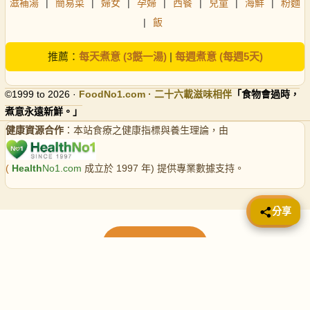
滋補湯
|
簡易菜
|
婦女
|
孕婦
|
西餐
|
兒童
|
海鮮
|
粉麵
|
飯
推薦：
每天煮意 (3餸一湯)
|
每週煮意 (每週5天)
©1999 to 2026 ·
FoodNo1
.com · 二十六載滋味相伴
「食物會過時，
煮意永遠新鮮。」
健康資源合作
：本站食療之健康指標與養生理論，由
(
Health
No1.com
成立於 1997 年) 提供專業數據支持。
📤 分享
分享
載入更多食譜
請使用下方頁數繼續瀏覽更多食譜