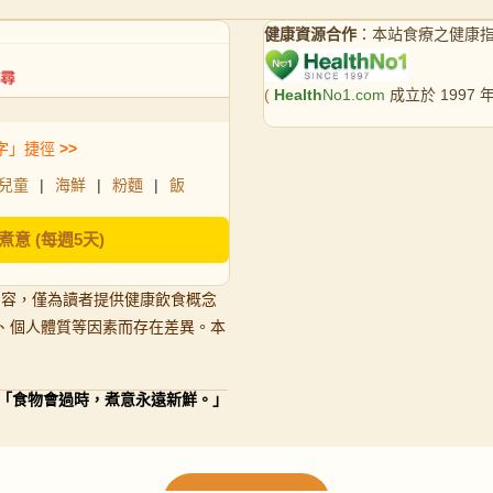
健康資源合作
：本站食療之健康
(
Health
No1.com
成立於 1997
字」捷徑
>>
兒童
|
海鮮
|
粉麵
|
飯
煮意 (每週5天)
內容，僅為讀者提供健康飲食概念
、個人體質等因素而存在差異。本
「食物會過時，煮意永遠新鮮。」