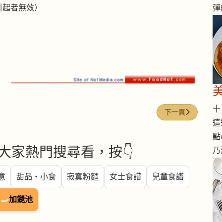
彈
引起者無效）
十 
下一篇文章: 白蘿
下一頁
這
點
大家熱門搜尋看，按👇
乃
意
甜品・小食
寂寞粉麵
女士食譜
兒童食譜
🍳
加餸池