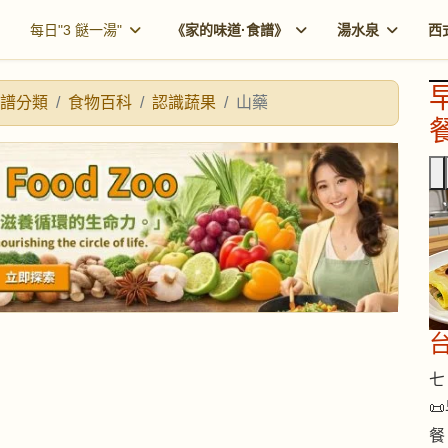
每日"3 餸一湯"
《家的味道·食譜》
湯水泉
西
譜分類
食物百科
認識蔬果
山藥
餐
七 

餐