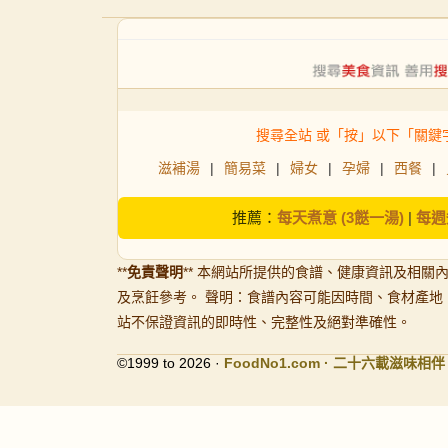
搜尋全站 或「按」以下「關鍵
滋補湯
|
簡易菜
|
婦女
|
孕婦
|
西餐
|
推薦：
每天煮意 (3餸一湯)
|
每週
**
免責聲明
** 本網站所提供的食譜、健康資訊及相關
及烹飪參考。 聲明：食譜內容可能因時間、食材產地
站不保證資訊的即時性、完整性及絕對準確性。
©1999 to 2026 ·
FoodNo1
.com · 二十六載滋味相伴