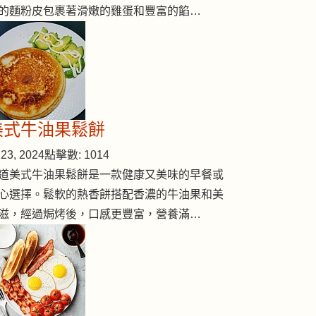
的麵粉皮包裹著滑嫩的雞蛋和豐富的餡…
美式牛油果鬆餅
23, 2024
點擊數: 1014
蔔
道美式牛油果鬆餅是一款健康又美味的早餐或
心選擇。鬆軟的熱香餅搭配香濃的牛油果和美
滋，經過焗烤後，口感更豐富，營養滿…