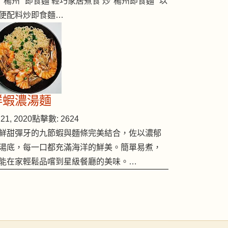
 "楊州" 即食麵 輕巧家居煮食 炒"楊州即食麵" 以
便配料炒即食麵…
鮮蝦濃湯麵
21, 2020
點擊數: 2624
鮮甜彈牙的九節蝦與麵條完美結合，佐以濃郁
湯底，每一口都充滿海洋的鮮美。簡單易煮，
能在家輕鬆品嚐到星級餐廳的美味。…