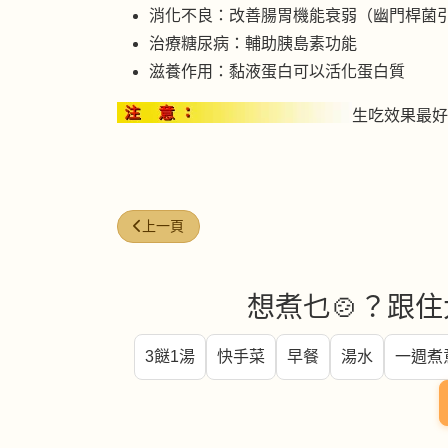
消化不良：改善腸胃機能衰弱（幽門桿菌
治療糖尿病：輔助胰島素功能
滋養作用：黏液蛋白可以活化蛋白質
生吃效果最好
上一篇文章: 蘆筍
上一頁
想煮乜🍲？跟住
3餸1湯
快手菜
早餐
湯水
一週煮