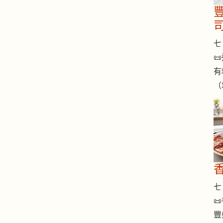
七 

有
（
七 

豐