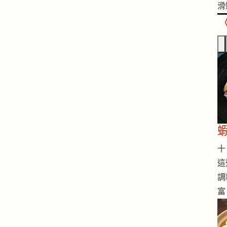
滑
十 
這
調
富