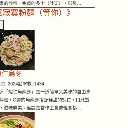
嫩的炒蛋、金黃的多士（吐司），以及…
《寂寞粉麵（等你）》
蝦仁烏冬
21, 2024
點擊數: 1434
道「蝦仁烏龍麵」是一道簡單又美味的自由烹
料理，Q彈的烏龍麵搭配鮮甜的蝦仁，口感豐
，滋味鮮美。無論是當作主食或輕食都…