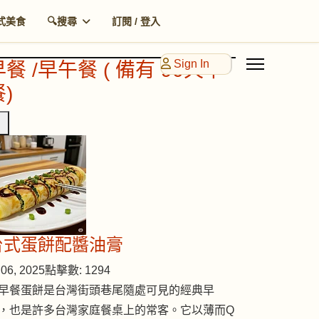
式美食
🔍搜尋
訂閱 / 登入
Sign In
早餐 /早午餐 ( 備有 90天早
)
台式蛋餅配醬油膏
06, 2025
點擊數: 1294
早餐蛋餅是台灣街頭巷尾隨處可見的經典早
，也是許多台灣家庭餐桌上的常客。它以薄而Q