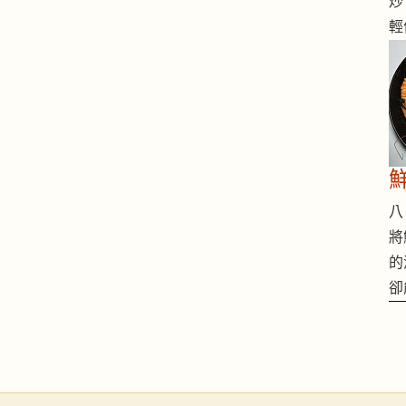
炒
輕
八 
將
的
卻