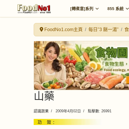
[轉煮意]系列
855 系統
FoodNo1.com主頁
每日"3 餸一湯"
食
山藥
認識蔬果
2009年4月02日
點擊數: 26991