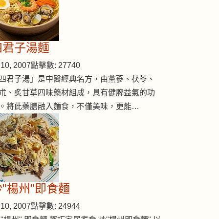
四君子湯麵
10, 2007
點擊數: 27740
四君子湯」是中醫經典名方，由黨蔘、茯苓、
朮、炙甘草四味藥材組成，具有健脾益氣的功
。將此藥膳融入麵食，不僅美味，更能…
炒"楊州"即食麵
10, 2007
點擊數: 24944