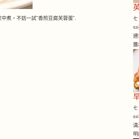
中煮，不妨一試"香煎豆腐芙蓉蛋".
七 

通
醬
七 

滿
明