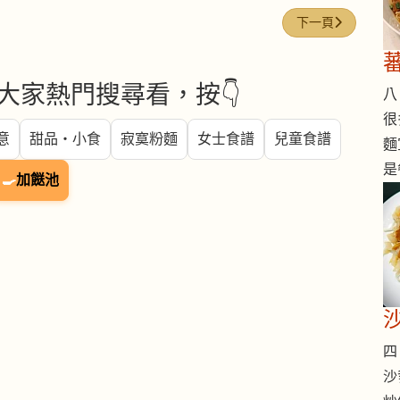
下一篇文章: 鴻喜
下一頁
大家熱門搜尋看，按👇
八 
很
意
甜品・小食
寂寞粉麵
女士食譜
兒童食譜
麵
是
🍳
加餸池
四 
沙