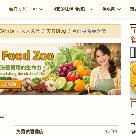
每日"3 餸一湯"
《家的味道·食譜》
湯水泉
西
譜分類
天天煮意
美食Blog
香煎豆腐芙蓉蛋
餐
七 
441

免費試看進度
1／10
深