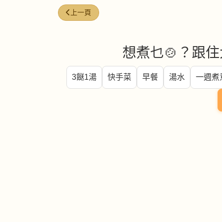
上一篇文章: 香脆薯粒
上一頁
想煮乜🍲？跟住
3餸1湯
快手菜
早餐
湯水
一週煮