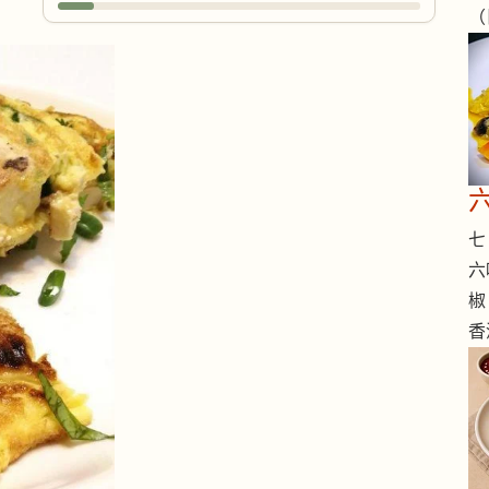
（
七 
六
椒
香