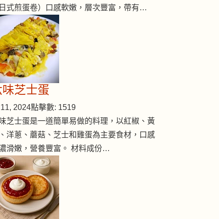
日式煎蛋卷）口感軟嫩，層次豐富，帶有…
六味芝士蛋
11, 2024
點擊數: 1519
味芝士蛋是一道簡單易做的料理，以紅椒、黃
、洋蔥、蘑菇、芝士和雞蛋為主要食材，口感
濃滑嫩，營養豐富。 材料成份…