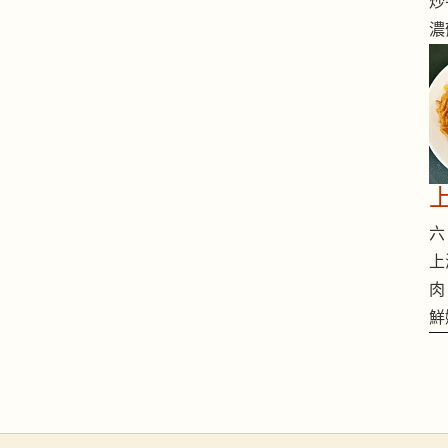
炒
濃
六 
上
肉
鮮