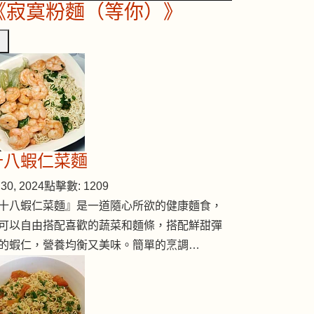
《寂寞粉麵（等你）》
十八蝦仁菜麵
30, 2024
點擊數: 1209
十八蝦仁菜麵』是一道隨心所欲的健康麵食，
可以自由搭配喜歡的蔬菜和麵條，搭配鮮甜彈
的蝦仁，營養均衡又美味。簡單的烹調…