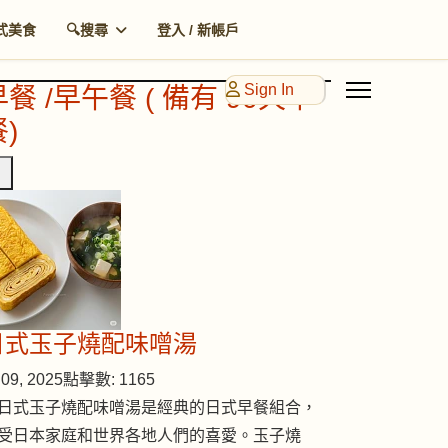
式美食
🔍搜尋
登入 / 新帳戶
Sign In
早餐 /早午餐 ( 備有 90天早
)
日式玉子燒配味噌湯
09, 2025
點擊數: 1165
日式玉子燒配味噌湯是經典的日式早餐組合，
受日本家庭和世界各地人們的喜愛。玉子燒