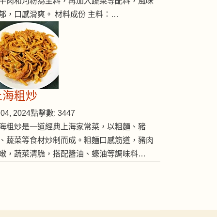
牛肉和河粉為主料，再加入蔬菜等配料，風味
郁，口感滑爽。 材料成份 主料：…
上海粗炒
04, 2024
點擊數: 3447
海粗炒是一道經典上海家常菜，以粗麵、豬
、蔬菜等食材炒制而成。粗麵口感筋道，豬肉
嫩，蔬菜清脆，搭配醬油、蠔油等調味料…