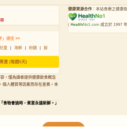
健康資源合作
：本站食療之健康
(
Health
No1.com
成立於 1997
字」捷徑
>>
兒童
|
海鮮
|
粉麵
|
飯
煮意 (每週5天)
內容，僅為讀者提供健康飲食概念
、個人體質等因素而存在差異。本
「食物會過時，煮意永遠新鮮。」