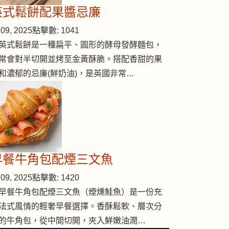
英式鬆餅配果醬忌廉
09, 2025
點擊數: 1041
英式鬆餅是一種扁平、圓形的酵母發酵麵包，
常會對半切開並烤至金黃酥脆。搭配香甜的果
和濃郁的忌廉(鮮奶油)，是英國非常…
早餐牛角包配煙三文魚
09, 2025
點擊數: 1420
早餐牛角包配煙三文魚（煙燻鮭魚）是一份充
法式風情的輕奢早餐選擇。香酥鬆軟、層次分
的牛角包，從中間切開，夾入鮮嫩油潤…