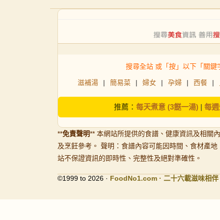
搜尋全站 或「按」以下「關鍵
滋補湯
|
簡易菜
|
婦女
|
孕婦
|
西餐
|
推薦：
每天煮意 (3餸一湯)
|
每週
**
免責聲明
** 本網站所提供的食譜、健康資訊及相關
及烹飪參考。 聲明：食譜內容可能因時間、食材產地
站不保證資訊的即時性、完整性及絕對準確性。
©1999 to 2026 ·
FoodNo1
.com · 二十六載滋味相伴