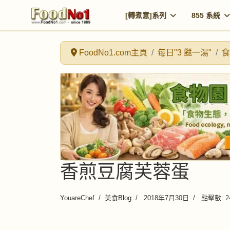
[轉煮意]系列
855 系統
FoodNo1.com主頁
每日"3 餸一湯"
食
香煎豆腐芙蓉蛋
YouareChef
美食Blog
2018年7月30日
點擊數: 2