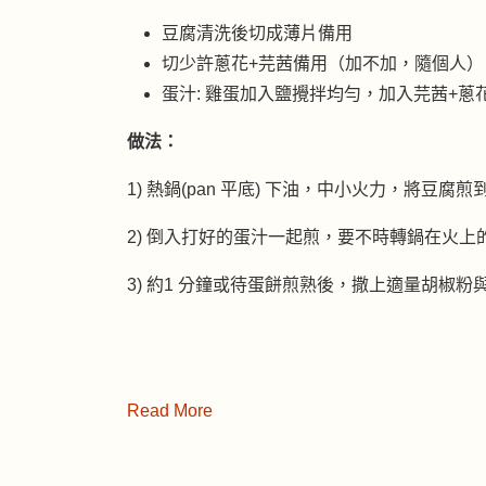
豆腐清洗後切成薄片備用
切少許蔥花+芫茜備用（加不加，隨個人）
蛋汁: 雞蛋加入鹽攪拌均勻，加入芫茜+蔥
做法：
1) 熱鍋(pan 平底) 下油，中小火力，將豆腐
2) 倒入打好的蛋汁一起煎，要不時轉鍋在火上
3) 約1 分鐘或待蛋餅煎熟後，撒上適量胡椒粉
Read More