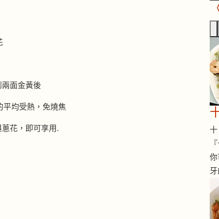
花
煎到兩面金黃後
的平均受熱，免燒焦
與蔥花，即可享用.
十 
『
你
牙