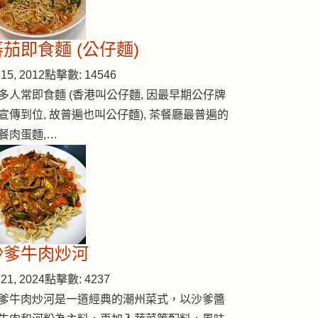
菇蕃茄湯
蕃茄即食麵 (公仔麵)
15, 2012
點擊數: 14546
多人常即食麵 (香港叫公仔麵, 因最早期公仔牌
宣傳到位, 故普遍也叫公仔麵), 茶餐廳最普遍的
餐肉蛋麵,…
沙爹牛肉炒河
21, 2024
點擊數: 4237
爹牛肉炒河是一道經典的潮州菜式，以沙爹醬