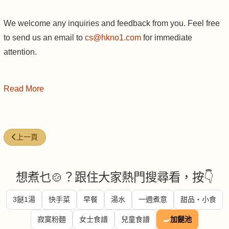
We welcome any inquiries and feedback from you. Feel free
to send us an email to
cs@hkno1.com
for immediate
attention.
Read More
上一篇文章: 在韓國吃天婦羅..一定要看! (必看 video)
上一頁
想煮乜🍲？跟住大家熱門搜尋看，按👇
3餸1湯
快手菜
早餐
湯水
一週煮意
甜品・小食
寂寞粉麵
女士食譜
兒童食譜
🍳
加餸池