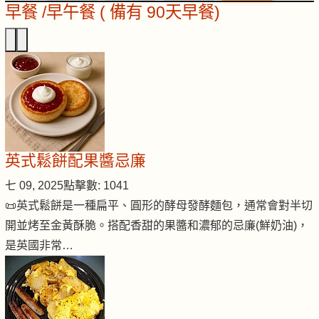
早餐 /早午餐 ( 備有 90天早餐)
英式鬆餅配果醬忌廉
七 09, 2025
點擊數: 1041
📜英式鬆餅是一種扁平、圓形的酵母發酵麵包，通常會對半切
開並烤至金黃酥脆。搭配香甜的果醬和濃郁的忌廉(鮮奶油)，
是英國非常…