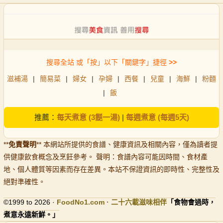
搜尋全站 或「按」以下「關鍵字」捷徑
>>
滋補湯
|
簡易菜
|
婦女
|
孕婦
|
西餐
|
兒童
|
海鮮
|
粉麵
|
飯
推薦：
每天煮意 (3餸一湯)
|
每週煮意 (每週5天)
**
免責聲明
** 本網站所提供的食譜、健康資訊及相關內容，僅為讀者提
供健康飲食概念及烹飪參考。 聲明：食譜內容可能因時間、食材產
地、個人體質等因素而存在差異。本站不保證資訊的即時性、完整性及
絕對準確性。
©1999 to 2026 ·
FoodNo1
.com · 二十六載滋味相伴
「食物會過時，
煮意永遠新鮮。」