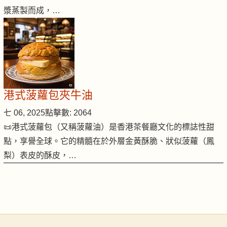
漿蒸製而成，…
港式菠蘿包夾牛油
七 06, 2025
點擊數: 2064
📜港式菠蘿包（又稱菠蘿油）是香港茶餐廳文化的標誌性甜
點，享譽全球。它的精髓在於外層金黃酥脆、狀似菠蘿（鳳
梨）表皮的酥皮，…