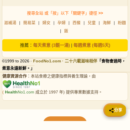
搜尋全站 或「按」以下「關鍵字」捷徑
>>
滋補湯
|
簡易菜
|
婦女
|
孕婦
|
西餐
|
兒童
|
海鮮
|
粉麵
|
飯
推薦：
每天煮意 (3餸一湯)
|
每週煮意 (每週5天)
©1999 to 2026 ·
FoodNo1
.com · 二十六載滋味相伴
「食物會過時，
煮意永遠新鮮。」
健康資源合作
：本站食療之健康指標與養生理論，由
(
Health
No1.com
成立於 1997 年) 提供專業數據支持。
📤 分享
分享
載入更多食譜