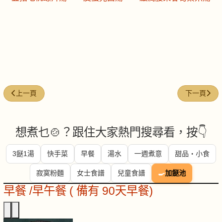
上一篇文章: 今日煮意 (#285)
下一篇文章: 
上一頁
下一頁
想煮乜🍲？跟住大家熱門搜尋看，按👇
3餸1湯
快手菜
早餐
湯水
一週煮意
甜品・小食
寂寞粉麵
女士食譜
兒童食譜
🍳
加餸池
早餐 /早午餐 ( 備有 90天早餐)