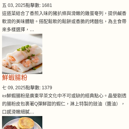
五 03, 2025
點擊數: 1681
這道菜結合了香煎入味的豬扒條與滑嫩的雞蛋奄列，提供鹹香
軟滑的美味體驗。搭配鬆軟的鬆餅或香脆的烤麵包，為主食帶
來多樣選擇，…
鮮蝦腸粉
七 09, 2025
點擊數: 1379
📜鮮蝦腸粉是廣東早茶文化中不可或缺的經典點心。晶瑩剔透
的腸粉皮包裹著Q彈鮮甜的蝦仁，淋上特製的豉油（醬油），
口感滑嫩細膩…