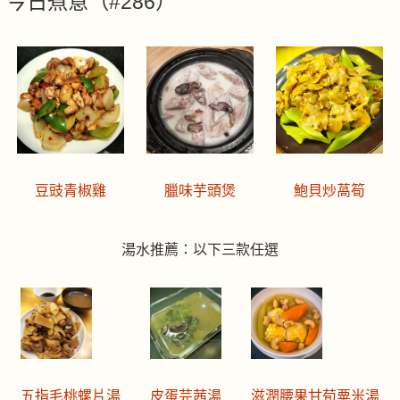
今日煮意（#286）
豆豉青椒雞
臘味芋頭煲
鮑貝炒萵筍
湯水推薦：以下三款任選
五指毛桃螺片湯
皮蛋芫茜湯
滋潤腰果甘荀粟米湯