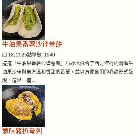
牛油果番薯沙律卷餅
四 18, 2025
點擊數: 1940
這道「牛油果番薯沙律卷餅」巧妙地融合了西方流行的滑順牛
油果沙律與東方溫和香甜的番薯，並以方便食用的卷餅形式呈
現。這是一道…
惹味豬扒奄列