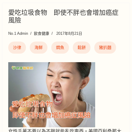
愛吃垃圾食物 即使不胖也會增加癌症
風險
No.1 Admin
飲食健康
2017年8月21日
沙律
海鮮
燜魚
鬆餅
豬扒麵
女性千萬不要以為不胖就能亂吃東西。美國亞利桑那大