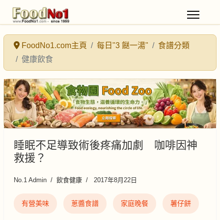
FoodNo1.com主頁
每日"3 餸一湯"
食譜分類
健康飲食
睡眠不足導致術後疼痛加劇 咖啡因神
救援？
No.1 Admin
飲食健康
2017年8月22日
有營美味
蔥醬食譜
家庭晚餐
薯仔餅