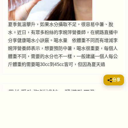
夏季氣溫攀升，如果水分攝取不足，很容易中暑、脫
水。近日，有眾多粉絲的李婉萍營養師，在網路直播中
分享健康喝水小訣竅。喝水量 依體重不同而有增減李
婉萍營養師表示，想要預防中暑，喝水很重要，每個人
體重不同，需要的水分也不一樣，一般建議一個人每公
斤體重約需要喝30cc到45cc皆可，但因為夏天過
分享
男性愛吃海鮮補鋅 恐導致不孕
No.1 Admin
飲食健康
2017年8月09日
海鮮
蝦醬
麵條
住家湯