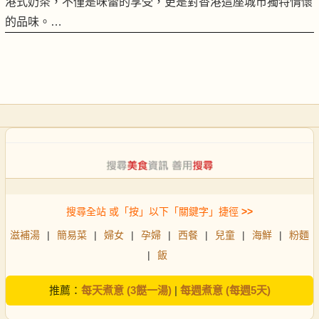
港式奶茶，不僅是味蕾的享受，更是對香港這座城市獨特情懷
的品味。…
搜尋全站 或「按」以下「關鍵字」捷徑
>>
滋補湯
|
簡易菜
|
婦女
|
孕婦
|
西餐
|
兒童
|
海鮮
|
粉麵
|
飯
推薦：
每天煮意 (3餸一湯)
|
每週煮意 (每週5天)