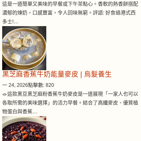
這是一道簡單又美味的早餐或下午茶點心。香軟的熱香餅搭配
濃郁的煉奶，口感豐富，令人回味無窮。評語: 好食過港式西
多士!…
黑芝麻香蕉牛奶能量麥皮 | 烏髮養生
一 24, 2026
點擊數: 820
🥗這款黑豆黑芝麻粉香蕉牛奶麥皮是一道展現「一家人也可以
各取所需的美味選擇」的活力早餐。結合了高纖麥皮、優質植
物蛋白與香蕉…