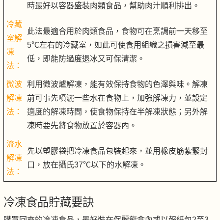
時最好以容器盛裝肉類食品，幫助肉汁順利排出。
冷藏
此法最適合用於肉類食品，食物可在烹調前一天移至
室解
5℃左右的冷藏室，如此可使食用組織之損害減至最
凍
低，即能防過度退冰又可保清潔。
法：
微波
利用微波爐解凍，能有效保持食物的色澤與味。解凍
解凍
前可事先噴灑一些水在食物上，加強解凍力，並設定
法：
適度的解凍時間，使食物保持在半解凍狀態；另外解
凍時要先將食物放置於容器內。
流水
先以塑膠袋把冷凍食品包裝起來，並用橡皮筋紮緊封
解凍
口，放在攝氏37℃以下的水解凍。
法：
冷凍食品貯藏要訣
購買回來的冷凍食品，最好裝在保麗龍盒內或以報紙包2至3