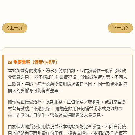
上一篇文章: 煎茄子油要多
下一篇文章:
上一頁
下一頁
📖
重要聲明
（健康小提示）
本站所載有關食療、湯水及健康資訊，只供讀者作一般參考及飲
食靈感之用， 並不構成任何醫療建議、診斷或治療方案。不同人
士體質、年齡、病歷及藥物使用情況各有不同， 同一款湯水對每
個人的影響亦可能有所差異。
如你現正接受治療、長期服藥、正值懷孕／哺乳期，或對某些食
材曾有敏感／不適反應， 建議在飲用任何補益湯水或更改飲食
前，先諮詢註冊醫生、營養師或相關專業人員意見。
由於個人體質及使用情況並非本網站所能完全掌握，若因自行使
用本網站內容而引致任何不適、 損害或損失，本網站及作者概不