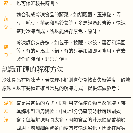
產：
也可保鮮較長時間。
適合製成冷凍食品的蔬菜，如胡蘿蔔、玉米粒、青
蔬
豆、毛豆、芋頭和馬鈴薯等，多是經過殺青後，快速
菜：
密封冷凍而成，所以能保存原色、原味。
冷凍麵食有許多，如包子、披薩、水餃、雲吞和湯圓
麵
等，有的可馬上下鍋，有的只要加熱即可食用，省去
食：
製作的時間，非常方便。
認識正確的解凍方法
冷凍食品在解凍時，若處理不好則會使食物喪失新鮮度、破壞
原味。以下幾種正確且常見的解凍方式，提供您做參考：
溫解
這是最普遍的方式，即利用室溫使食物自然解凍，待
凍
其解凍到四周變軟，中心部分仍堅硬時就可切割煮
法：
食；但若解凍時間太多，肉類食品的汁液便會蓄積於
四周，增加細菌繁殖而使肉質快速劣化，因此在解凍