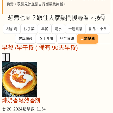
負責，敬請見諒並請自行衡量及判斷。
想煮乜🍲？跟住大家熱門搜尋看，按👇
3餸1湯
快手菜
早餐
湯水
一週煮意
甜品・小食
寂寞粉麵
女士食譜
兒童食譜
🍳
加餸池
早餐 /早午餐 ( 備有 90天早餐)
煉奶香鬆熱香餅
七 20, 2024
點擊數: 1134