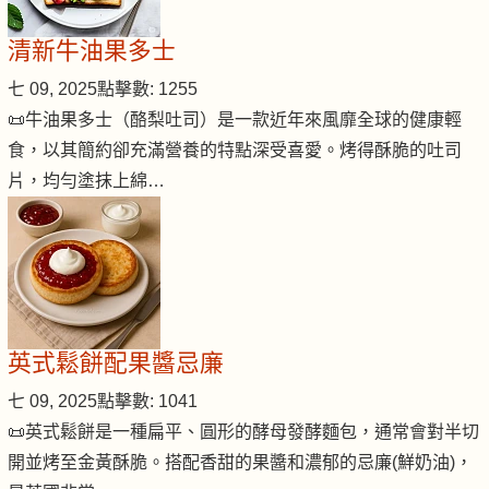
清新牛油果多士
七 09, 2025
點擊數: 1255
📜牛油果多士（酪梨吐司）是一款近年來風靡全球的健康輕
食，以其簡約卻充滿營養的特點深受喜愛。烤得酥脆的吐司
片，均勻塗抹上綿…
英式鬆餅配果醬忌廉
七 09, 2025
點擊數: 1041
📜英式鬆餅是一種扁平、圓形的酵母發酵麵包，通常會對半切
開並烤至金黃酥脆。搭配香甜的果醬和濃郁的忌廉(鮮奶油)，