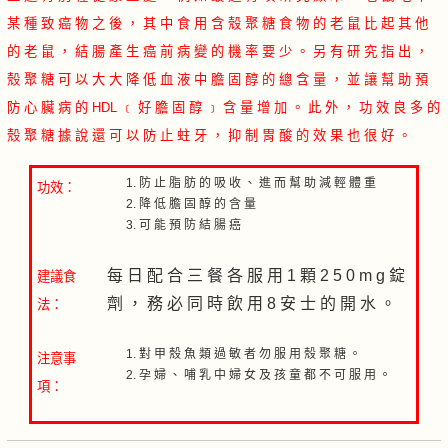
某 種 致 癌 物 之 後 ， 其 中 食 用 含 殼 聚 糖 食 物 的 老 鼠 比 起 其 他
的 老 鼠 ， 結 腸 產 生 癌 前 病 變 的 機 率 要 少 。 另 有 研 究 指 出 ，
殼 聚 糖 可 以 大 大 降 低 血 液 中 膽 固 醇 的 總 含 量 ， 並 讓 幫 助 預
防 心 臟 病 的 HDL ﹝ 好 膽 固 醇 ﹞ 含 量 增 加 。 此 外 ， 功 效 良 多 的
殼 聚 糖 據 說 還 可 以 防 止 蛀 牙 ， 抑 制 胃 酸 的 效 果 也 很 好 。
防 止 脂 肪 的 吸 收 、 進 而 幫 助 減 輕 體 重
功效：
降 低 膽 固 醇 的 含 量
可 能 預 防 結 腸 癌
每 日 配 合 三 餐 各 服 用 1 顆 2 5 0 m g 錠
建議食
劑 ， 務 必 同 時 飲 用 8 安 士 的 開 水 。
法：
對 甲 殼 魚 類 過 敏 者 勿 服 用 殼 聚 糖 。
注意事
孕 婦 、 哺 乳 中 婦 女 及 孩 童 都 不 可 服 用 。
項：