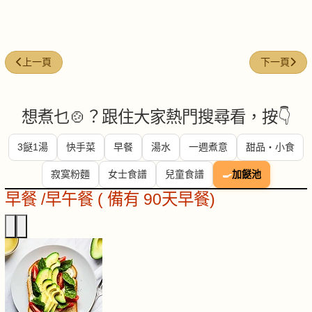
上一篇文章: 酵素-Q10(Coenzyme-Q10)
下一篇文章: 紅
上一頁
下一頁
想煮乜🍲？跟住大家熱門搜尋看，按👇
3餸1湯
快手菜
早餐
湯水
一週煮意
甜品・小食
寂寞粉麵
女士食譜
兒童食譜
🍳
加餸池
早餐 /早午餐 ( 備有 90天早餐)