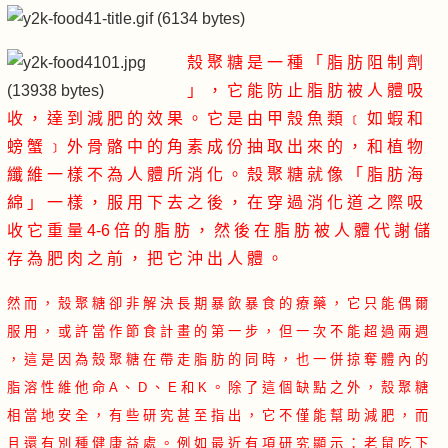
殼 聚 糖 是 一 種 「 脂 肪 阻 制 劑
」 ， 它 能 防 止 脂 肪 被 人 體 吸
收 ， 達 到 減 肥 的 效 果 。 它 是 由 甲 殼 魚 類 ﹝ 如 蝦 和
螃 蟹 ﹞ 外 骨 骼 中 的 角 素 成 份 抽 取 出 來 的 ， 和 植 物
纖 維 一 樣 不 為 人 體 所 消 化 。 殼 聚 糖 就 像 「 脂 肪 海
綿 」 一 樣 ， 服 用 下 去 之 後 ， 在 穿 過 消 化 道 之 際 吸
收 它 重 量 4-6 倍 的 脂 肪 ， 然 後 在 脂 肪 被 人 體 代 謝 儲
存 為 肥 肉 之 前 ， 把 它 沖 出 人 體 。
然 而 ， 殼 聚 糖 卻 非 解 決 長 期 暴 飲 暴 食 的 療 藥 ， 它 只 能 偶 爾
服 用 ， 或 許 當 作 節 食 計 畫 的 第 一 步 ， 但 一 次 不 能 超 過 兩 週
， 這 是 因 為 殼 聚 糖 在 帶 走 脂 肪 的 同 時 ， 也 一 併 掠 奪 體 內 的
脂 溶 性 維 他 命 A 、 D 、 E 和 K 。 除 了 這 個 缺 點 之 外 ， 殼 聚 糖
相 當 地 安 全 ， 有 些 研 究 甚 至 指 出 ， 它 不 僅 能 幫 助 減 肥 ， 而
且 還 有 別 種 健 康 益 處 。 例 如 最 近 有 項 研 究 顯 示 ： 老 鼠 吃 下