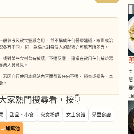
一般參考及飲食靈感之用， 並不構成任何醫療建議、診斷或治
況各有不同， 同一款湯水對每個人的影響亦可能有所差異。
，或對某些食材曾有敏感／不適反應， 建議在飲用任何補益湯
專業人員意見。
七 
，若因自行使用本網站內容而引致任何不適、 損害或損失，本
蔥
斷。
要
頭
大家熱門搜尋看，按👇
意
甜品・小食
寂寞粉麵
女士食譜
兒童食譜
🍳
加餸池