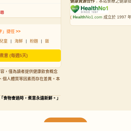
健康資源合作
：本站食療之健康
(
Health
No1.com
成立於 1997
字」捷徑
>>
兒童
|
海鮮
|
粉麵
|
飯
煮意 (每週5天)
內容，僅為讀者提供健康飲食概念
、個人體質等因素而存在差異。本
「食物會過時，煮意永遠新鮮。」
載入更多食譜