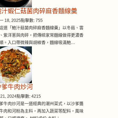
鮑汁蝦仁菇菌肉碎麻香麵線羹
 18, 2025
點擊數: 755
這道「鮑汁菇菌肉碎麻香麵線羹」以冬菇、雲
、紫洋蔥與肉碎，把傳統家常麵線做得更濃香
順。入口帶微辣與胡椒香，麵線吸滿鮑…
沙爹牛肉炒河
21, 2024
點擊數: 4215
爹牛肉炒河是一道經典的潮州菜式，以沙爹醬
牛肉和河粉為主料，再加入蔬菜等配料，風味