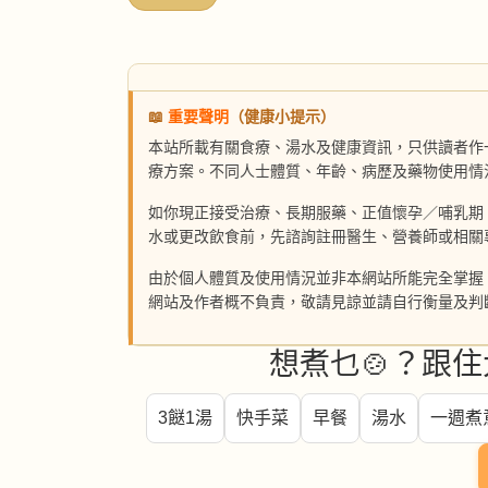
📖
重要聲明
（健康小提示）
本站所載有關食療、湯水及健康資訊，只供讀者作
療方案。不同人士體質、年齡、病歷及藥物使用情
如你現正接受治療、長期服藥、正值懷孕／哺乳期
水或更改飲食前，先諮詢註冊醫生、營養師或相關
由於個人體質及使用情況並非本網站所能完全掌握
網站及作者概不負責，敬請見諒並請自行衡量及判
想煮乜🍲？跟住
3餸1湯
快手菜
早餐
湯水
一週煮