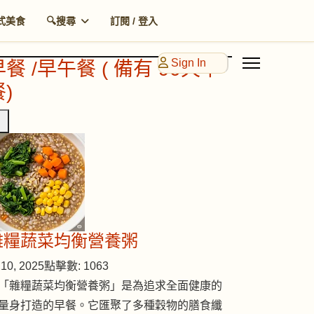
式美食
🔍搜尋
訂閱 / 登入
Sign In
早餐 /早午餐 ( 備有 90天早
)
雜糧蔬菜均衡營養粥
10, 2025
點擊數: 1063
「雜糧蔬菜均衡營養粥」是為追求全面健康的
量身打造的早餐。它匯聚了多種穀物的膳食纖