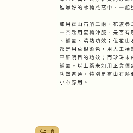
進 燉 好 的 冰 糖 燕 窩 中 ， 一 起 
如 用 霍 山 石 斛 二 兩 、 花 旗 參 
一 茶 匙 用 蜜 糖 沖 服 ， 是 否 有 
、 補 氣 、 清 熱 功 效 ； 但 霍 山 
都 是 用 草 根 染 色 ， 用 人 工 捲 
平 肝 明 目 的 功 效 ； 而 珍 珠 末 
補 氣 。 以 上 藥 未 如 用 正 貨 價 
功 效 普 通 ， 特 別 是 霍 山 石 斛 
小 心 應 用 。
上一篇文章: 鮮花菜式
上一頁