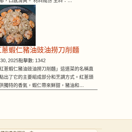
郁，口感滑爽。 材料成份 主料：…
紅蔥蝦仁豬油豉油撈刀削麵
30, 2025
點擊數: 1342
紅蔥蝦仁豬油豉油撈刀削麵」這道菜的名稱直
點出了它的主要組成部分和烹調方式。紅蔥頭
供獨特的香氣，蝦仁帶來鮮甜，豬油和…