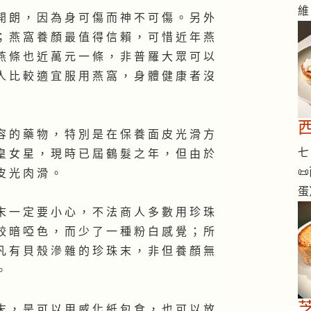
維
開 朗 ， 因 為 身 可 傷 而 神 不 可 傷 。 另 外
； 燕 窩 養 顏 最 值 得 信 賴 ， 可 惜 近 年 燕
燕 條 也 近 萬 元 一 條 ， 非 普 羅 大 眾 可 以
人 比 較 適 宜 服 用 燕 窩 ， 身 體 健 康 者 沒
容 的 藥 物 ， 特 別 是 在 保 養 面 皮 光 滑 方
七 
皇 女 星 ， 現 時 已 屆 鶴 髮 之 年 ， 但 由 於

皮 光 肉 滑 。
蛋
末 一 定 要 小 心 ， 不 法 商 人 多 數 用 珍 珠
較 暗 啞 色 ， 而 少 了 一 種 粉 白 感 覺 ； 所
凡 有 貝 殼 滲 雜 的 珍 珠 末 ， 非 但 養 顏 無
。
末 ， 是 可 以 用 威 化 紙 包 食 ， 也 可 以 放