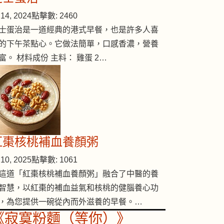
14, 2024
點擊數: 2460
士蛋治是一道經典的港式早餐，也是許多人喜
的下午茶點心。它做法簡單，口感香濃，營養
富。 材料成份 主料： 雞蛋 2…
紅棗核桃補血養顏粥
10, 2025
點擊數: 1061
這道「紅棗核桃補血養顏粥」融合了中醫的養
智慧，以紅棗的補血益氣和核桃的健腦養心功
，為您提供一碗從內而外滋養的早餐。…
《寂寞粉麵（等你）》
療方