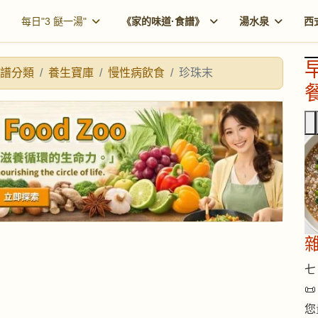
每日"3 餸一湯"
《家的味道·食譜》
湯水泉
西
譜分類
養生寶庫
慢性病飲食
珍珠末
餐
七 

您