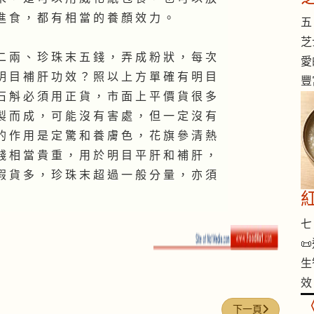
進 食 ， 都 有 相 當 的 養 顏 效 力 。
五 
芝
二 兩 、 珍 珠 末 五 錢 ， 弄 成 粉 狀 ， 每 次
愛
明 目 補 肝 功 效 ？ 照 以 上 方 單 確 有 明 目
豐
石 斛 必 須 用 正 貨 ， 市 面 上 平 價 貨 很 多
製 而 成 ， 可 能 沒 有 害 處 ， 但 一 定 沒 有
的 作 用 是 定 驚 和 養 膚 色 ， 花 旗 參 清 熱
錢 相 當 貴 重 ， 用 於 明 目 平 肝 和 補 肝 ，
假 貨 多 ， 珍 珠 末 超 過 一 般 分 量 ， 亦 須
七 

生
效
下一篇文章: 黑髮
下一頁