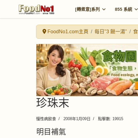
[轉煮意]系列
855 系統
FoodNo1.com主頁
每日"3 餸一湯"
食
珍珠末
慢性病飲食
2008年1月09日
點擊數: 19915
明目補氣