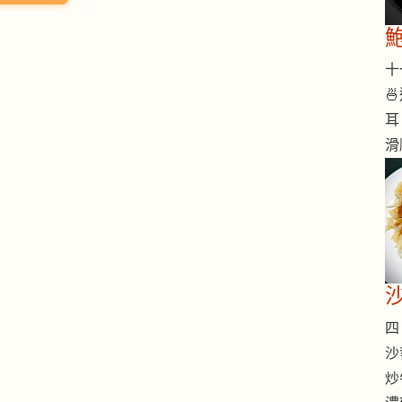
十一

耳
滑
四 
沙
炒