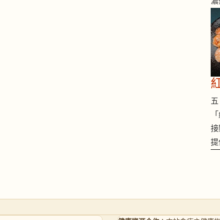
濃
五 
「
接
提