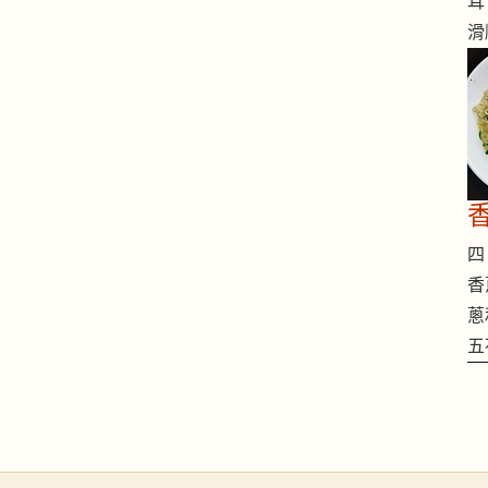
耳
滑
四 
香
蔥
五