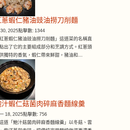
紅蔥蝦仁豬油豉油撈刀削麵
30, 2025
點擊數: 1344
紅蔥蝦仁豬油豉油撈刀削麵」這道菜的名稱直
點出了它的主要組成部分和烹調方式。紅蔥頭
供獨特的香氣，蝦仁帶來鮮甜，豬油和…
鮑汁蝦仁菇菌肉碎麻香麵線羹
 18, 2025
點擊數: 756
這道「鮑汁菇菌肉碎麻香麵線羹」以冬菇、雲