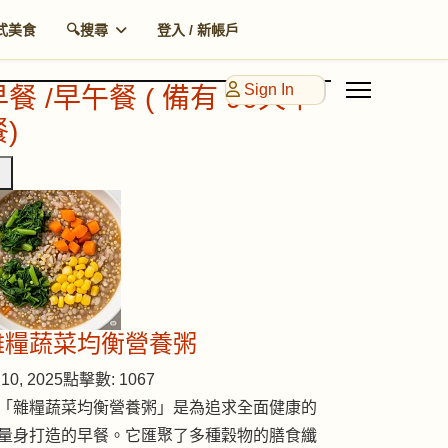
式美食
🔍搜尋
登入 / 新帳戶
Sign In
早餐 /早午餐 ( 備有 90天早
)
雜糧蔬菜均衡營養粥
10, 2025
點擊數: 1067
「雜糧蔬菜均衡營養粥」是為追求全面健康的
量身打造的早餐。它匯聚了多種穀物的膳食纖