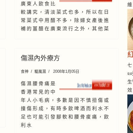
廣 東 人 飲 食 比
維
較 講 究 ， 清 淡 菜 式 也 多 ， 所 以 在 日
常 菜 式 中 用 醋 不 多 ， 除 婦 女 產 後 進
補 的 薑 醋 在 廣 東 流 行 之 外 ， 其 他 菜
傷濕內外療方
七 
食神
驅風濕
2008年1月05日

生
傷 濕 腰 骨 痛 是
效
香 港 常 見 的 中
年 人 小 毛 病 ， 多 數 是 因 不 慎 扭 傷 或
撞 傷 形 成 ， 有 時 多 飲 啤 酒 而 利 水 不
足 也 可 能 引 發 腳 軟 和 腰 骨 痠 痛 ， 飲
利 水