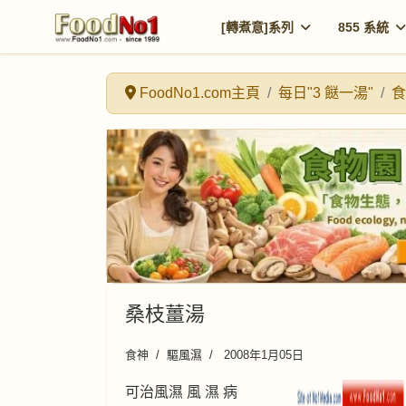
[轉煮意]系列
855 系統
FoodNo1.com主頁
每日"3 餸一湯"
食
桑枝薑湯
食神
驅風濕
2008年1月05日
可治風濕 風 濕 病