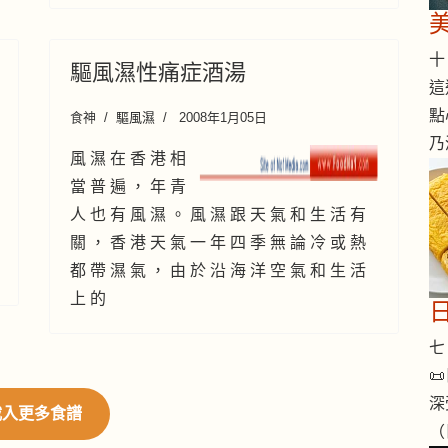
十 
驅風濕性痛症酒湯
這
點
食神
驅風濕
2008年1月05日
乃
風 濕 在 香 港 相
當 普 遍 ， 年 青
人 也 有 風 濕 。 風 濕 跟 天 氣 和 生 活 有
關 ， 香 港 天 氣 一 年 四 季 無 論 冷 或 熱
都 帶 濕 氣 ， 由 於 沿 海 洋 空 氣 和 生 活
上 的
七 

深
載入更多食譜
（