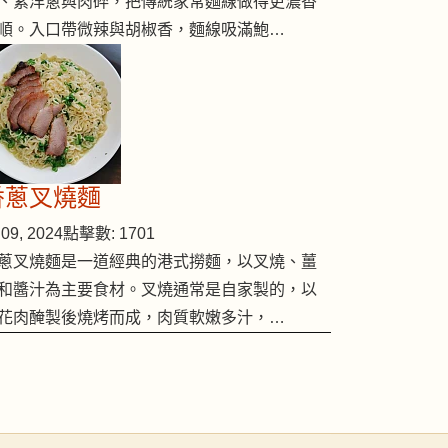
、紫洋蔥與肉碎，把傳統家常麵線做得更濃香
順。入口帶微辣與胡椒香，麵線吸滿鮑…
香蔥叉燒麵
09, 2024
點擊數: 1701
蔥叉燒麵是一道經典的港式撈麵，以叉燒、薑
和醬汁為主要食材。叉燒通常是自家製的，以
花肉醃製後燒烤而成，肉質軟嫩多汁，…