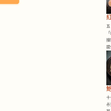
五 
「
接
提
十一
