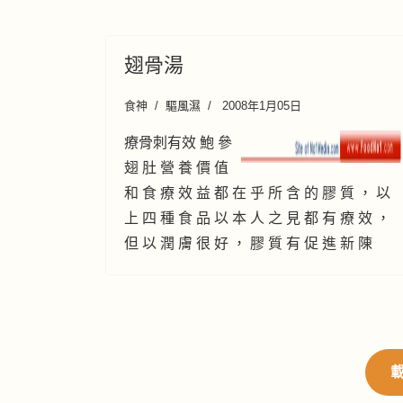
翅骨湯
食神
驅風濕
2008年1月05日
療骨刺有效 鮑 參
翅 肚 營 養 價 值
和 食 療 效 益 都 在 乎 所 含 的 膠 質 ， 以
上 四 種 食 品 以 本 人 之 見 都 有 療 效 ，
但 以 潤 膚 很 好 ， 膠 質 有 促 進 新 陳