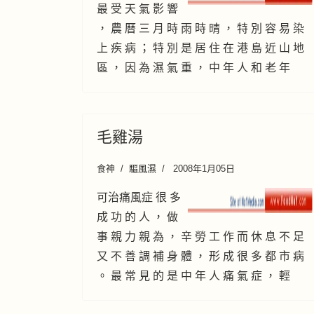
最 受 天 氣 影 響
， 農 曆 三 月 時 雨 時 晴 ， 特 別 容 易 染
上 疾 病 ； 特 別 是 居 住 在 港 島 近 山 地
區 ， 因 為 濕 氣 重 ， 中 年 人 和 老 年
毛雞湯
食神
驅風濕
2008年1月05日
可治痛風症 很 多
成 功 的 人 ， 做
事 親 力 親 為 ， 辛 勞 工 作 而 休 息 不 足
又 不 善 調 補 身 體 ， 形 成 很 多 都 市 病
。 最 常 見 的 是 中 年 人 痛 氣 症 ， 輕