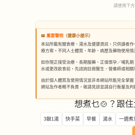
請使用下方
📖
重要聲明
（健康小提示）
本站所載有關食療、湯水及健康資訊，只供讀者作
療方案。不同人士體質、年齡、病歷及藥物使用情
如你現正接受治療、長期服藥、正值懷孕／哺乳期
水或更改飲食前，先諮詢註冊醫生、營養師或相關
由於個人體質及使用情況並非本網站所能完全掌握
網站及作者概不負責，敬請見諒並請自行衡量及判
想煮乜🍲？跟住
3餸1湯
快手菜
早餐
湯水
一週煮