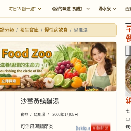
每日"3 餸一湯"
《家的味道·食譜》
湯水泉
西
譜分類
養生寶庫
慢性病飲食
驅風濕
餐
沙薑黃鱔醋湯
七 
食神
驅風濕
2008年1月05日

可治風濕關節炎
您