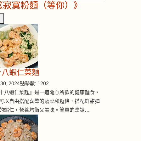
《寂寞粉麵（等你）》
十八蝦仁菜麵
30, 2024
點擊數: 1202
十八蝦仁菜麵』是一道隨心所欲的健康麵食，
可以自由搭配喜歡的蔬菜和麵條，搭配鮮甜彈
的蝦仁，營養均衡又美味。簡單的烹調…