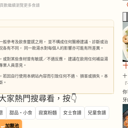
頁數繼續瀏覽更多食譜
一般參考及飲食靈感之用， 並不構成任何醫療建議、診斷或治
況各有不同， 同一款湯水對每個人的影響亦可能有所差異。
，或對某些食材曾有敏感／不適反應， 建議在飲用任何補益湯
專業人員意見。
十 
，若因自行使用本網站內容而引致任何不適、 損害或損失，本
斷。
『
你
大家熱門搜尋看，按👇
牙
意
甜品・小食
寂寞粉麵
女士食譜
兒童食譜
🍳
加餸池