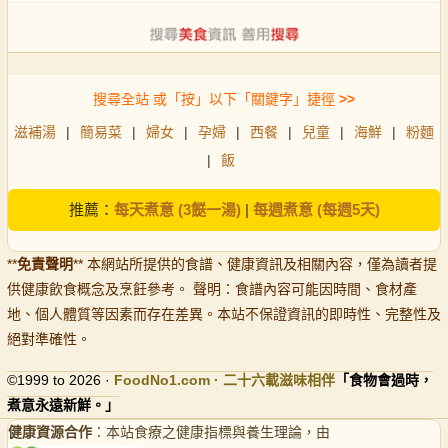
搜尋全站 或「按」以下「關鍵字」捷徑
>>
滋補湯
|
簡易菜
|
婦女
|
孕婦
|
西餐
|
兒童
|
海鮮
|
粉麵
|
飯
推薦：
每天煮意 (3餸一湯)
|
每週煮意 (每週5天)
**
免責聲明
** 本網站所提供的食譜、健康資訊及相關內容，僅為讀者提
供健康飲食概念及烹飪參考。 聲明：食譜內容可能因時間、食材產
地、個人體質等因素而存在差異。本站不保證資訊的即時性、完整性及
絕對準確性。
©1999 to 2026 ·
FoodNo1
.com · 二十六載滋味相伴
「食物會過時，
煮意永遠新鮮。」
健康資源合作
：本站食療之健康指標與養生理論，由