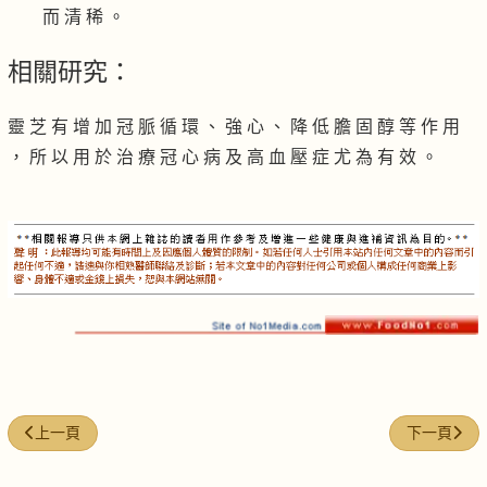
而 清 稀 。
相關研究：
靈 芝 有 增 加 冠 脈 循 環 、 強 心 、 降 低 膽 固 醇 等 作 用
， 所 以 用 於 治 療 冠 心 病 及 高 血 壓 症 尤 為 有 效 。
上一篇文章: 桑椹靈芝豬心湯
下一篇文章:
上一頁
下一頁