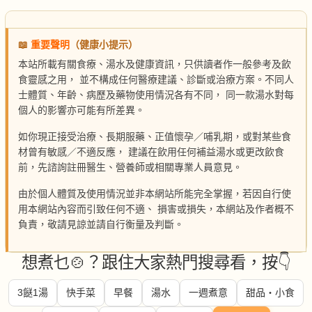
📖
重要聲明
（健康小提示）
本站所載有關食療、湯水及健康資訊，只供讀者作一般參考及飲
食靈感之用， 並不構成任何醫療建議、診斷或治療方案。不同人
士體質、年齡、病歷及藥物使用情況各有不同， 同一款湯水對每
個人的影響亦可能有所差異。
如你現正接受治療、長期服藥、正值懷孕／哺乳期，或對某些食
材曾有敏感／不適反應， 建議在飲用任何補益湯水或更改飲食
前，先諮詢註冊醫生、營養師或相關專業人員意見。
由於個人體質及使用情況並非本網站所能完全掌握，若因自行使
用本網站內容而引致任何不適、 損害或損失，本網站及作者概不
負責，敬請見諒並請自行衡量及判斷。
想煮乜🍲？跟住大家熱門搜尋看，按👇
3餸1湯
快手菜
早餐
湯水
一週煮意
甜品・小食