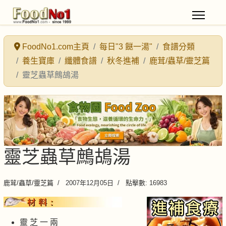
FoodNo1.com主頁
每日"3 餸一湯"
食譜分類
養生寶庫
纖體食譜
秋冬進補
鹿茸/蟲草/靈芝篇
靈芝蟲草鷓鴣湯
靈芝蟲草鷓鴣湯
鹿茸/蟲草/靈芝篇
2007年12月05日
點擊數: 16983
靈 芝 一 兩