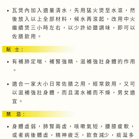
瓦 煲 內 加 入 適 量 清 水 ， 先 用 猛 火 煲 至 水 滾 ， 然
後 放 入 以 上 全 部 材 料 ， 候 水 再 滾 起 ， 改 用 中 火
繼 續 煲 三 小 時 左 右 ， 以 少 許 幼 鹽 調 味 ， 即 可 以
佐 膳 飲 用 。
有 補 肺 定 喘 、 補 腎 強 精 、 滋 補 強 壯 身 體 的 作 用
。
適 合 一 家 大 小 日 常 佐 膳 之 用 ， 經 常 飲 用 ， 又 可
以 滋 補 強 壯 身 體 ， 而 且 湯 水 補 而 不 燥 ， 男 女 適
宜 。
身 體 虛 弱 ， 肺 腎 兩 虛 ， 咳 嗽 氣 短 ， 腰 膝 痠 軟 ，
或 者 病 後 體 虛 ， 精 神 疲 乏 ， 飲 食 減少 ， 痰 涎 多