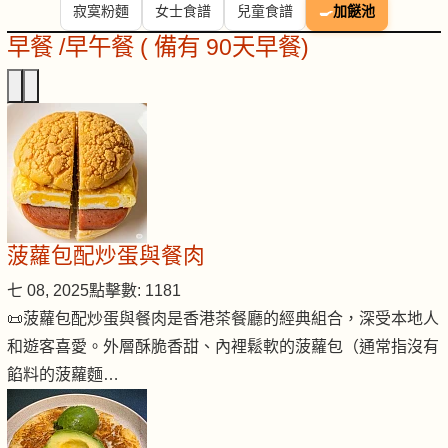
寂寞粉麵
女士食譜
兒童食譜
🍳
加餸池
早餐 /早午餐 ( 備有 90天早餐)
菠蘿包配炒蛋與餐肉
七 08, 2025
點擊數: 1181
📜菠蘿包配炒蛋與餐肉是香港茶餐廳的經典組合，深受本地人
和遊客喜愛。外層酥脆香甜、內裡鬆軟的菠蘿包（通常指沒有
餡料的菠蘿麵…