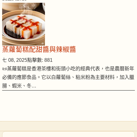
蒸蘿蔔糕配甜醬與辣椒醬
七 08, 2025
點擊數: 881
📜蒸蘿蔔糕是香港茶樓和街頭小吃的經典代表，也是農曆新年
必備的應節食品。它以白蘿蔔絲、粘米粉為主要材料，加入臘
腸、蝦米、冬…