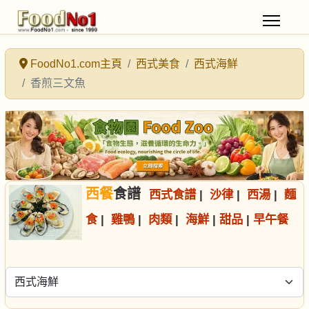
FoodNo1.com主頁
西式美食
西式海鮮
香煎三文魚
西餐
食譜
西式食譜
|
沙律
|
西湯
|
麵
食
|
雞鴨
|
肉類
|
海鮮
|
甜品
|
早午餐
選擇食譜分類