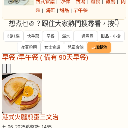
西式食譜
|
沙律
|
西湯
|
麵食
|
雞鴨
|
肉
類
|
海鮮
|
甜品
|
早午餐
想煮乜🍲？跟住大家熱門搜尋看，按👇
3餸1湯
快手菜
早餐
湯水
一週煮意
甜品・小食
寂寞粉麵
女士食譜
兒童食譜
🍳
加餸池
早餐 /早午餐 ( 備有 90天早餐)
港式火腿煎蛋三文治
七 06, 2025
點擊數: 1455