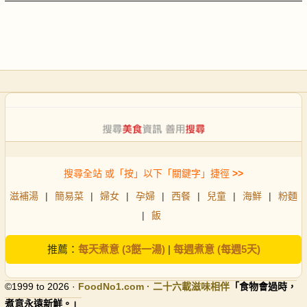
搜尋全站 或「按」以下「關鍵字」捷徑
>>
滋補湯
|
簡易菜
|
婦女
|
孕婦
|
西餐
|
兒童
|
海鮮
|
粉麵
|
飯
推薦：
每天煮意 (3餸一湯)
|
每週煮意 (每週5天)
©1999 to 2026 ·
FoodNo1
.com · 二十六載滋味相伴
「食物會過時，
煮意永遠新鮮。」