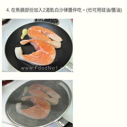
在魚腩部份加入2湯匙白沙律醬伴吃。(也可用豉油/醬油)