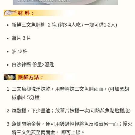
新鮮三文魚腩柳 2 塊 (夠3-4人吃 / 一塊可供1-2人)
薑片 3 片
油 少許
白沙律醬 份量2湯匙
三文魚柳洗淨抹乾，用鹽輕抹三文魚腩兩面，(可加黑胡
椒)醃4-5分鐘
燒熱鑊，下少量油；放薑片抹鑊一次(可防煎魚黏貼鑊底)
魚側開始金黃，便可用鑊鏟輕輕將魚反轉煎另一面；慢火
將三文魚煎至兩面金， 即可上碟。