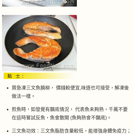
買急凍三文魚腩柳， 價錢較便宜,味道也可接受，解凍後
做法一樣。
煎魚時，如發覺有黐底情況， 代表魚未夠熟，千萬不要
在這時嘗試反魚，魚會散開 (魚夠熟會不黐底)。
三文魚功效：三文魚脂肪含量較低，能增強身體免疫力；