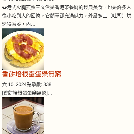
📜港式火腿煎蛋三文治是香港茶餐廳的經典美食，也是許多人
從小吃到大的回憶。它簡單卻充滿魅力，外層多士（吐司）烘
烤得香脆，內…
香餅培根蛋蛋樂無窮
六 10, 2024
點擊數: 838
[香餅培根蛋蛋樂無窮]…