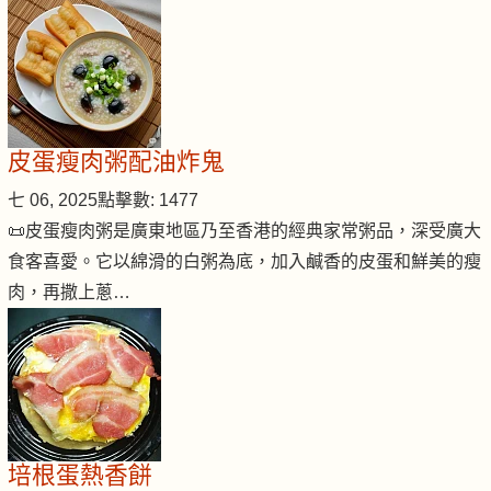
皮蛋瘦肉粥配油炸鬼
七 06, 2025
點擊數: 1477
📜皮蛋瘦肉粥是廣東地區乃至香港的經典家常粥品，深受廣大
食客喜愛。它以綿滑的白粥為底，加入鹹香的皮蛋和鮮美的瘦
肉，再撒上蔥…
培根蛋熱香餅