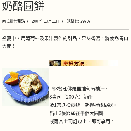
奶酪圓餅
西式烘焙甜點
2007年10月11日
點擊數: 29707
盛夏中，用葡萄柚及果汁製作的甜品，果味香濃，將使您胃口
大開！
將3餐匙佛羅里達葡萄柚汁、
8盎司（200克）奶酪
及1茶匙橙皮絲一起攪拌成糊狀。
舀出2餐匙塗在半個大圓餅
或兩片土司麵包上，即可享用。