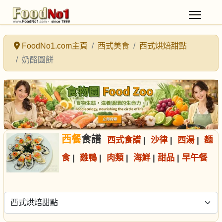
FoodNo1.com主頁
西式美食
西式烘焙甜點
奶酪圓餅
西餐
食譜
西式食譜
|
沙律
|
西湯
|
麵
食
|
雞鴨
|
肉類
|
海鮮
|
甜品
|
早午餐
選擇食譜分類