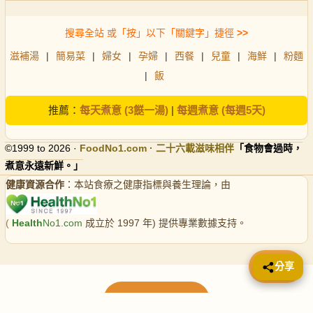
搜尋全站 或「按」以下「關鍵字」捷徑
>>
滋補湯
|
簡易菜
|
婦女
|
孕婦
|
西餐
|
兒童
|
海鮮
|
粉麵
|
飯
推薦：
每天煮意 (3餸一湯)
|
每週煮意 (每週5天)
©1999 to 2026 ·
FoodNo1
.com · 二十六載滋味相伴
「食物會過時，
煮意永遠新鮮。」
健康資源合作
：本站食療之健康指標與養生理論，由
(
Health
No1.com
成立於 1997 年) 提供專業數據支持。
📤 分享
分享
載入更多食譜