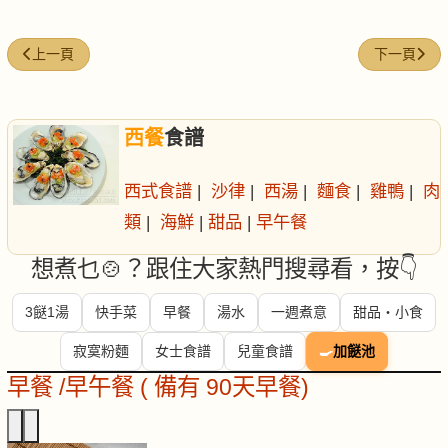
上一篇文章: 佛羅里達柑橘聖代
下一篇文章:
上一頁
下一頁
西餐
食譜
西式食譜
|
沙律
|
西湯
|
麵食
|
雞鴨
|
肉
類
|
海鮮
|
甜品
|
早午餐
想煮乜🍲？跟住大家熱門搜尋看，按👇
3餸1湯
快手菜
早餐
湯水
一週煮意
甜品・小食
寂寞粉麵
女士食譜
兒童食譜
🍳
加餸池
早餐 /早午餐 ( 備有 90天早餐)