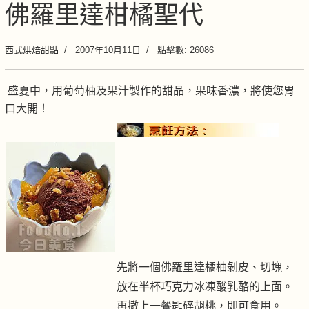
佛羅里達柑橘聖代
西式烘焙甜點
2007年10月11日
點擊數: 26086
盛夏中，用葡萄柚及果汁製作的甜品，果味香濃，將使您胃
口大開！
先將一個佛羅里達橘柚剝皮、切塊，
放在半杯巧克力冰凍酸乳酪的上面。
再撒上一餐匙碎胡桃，即可食用。