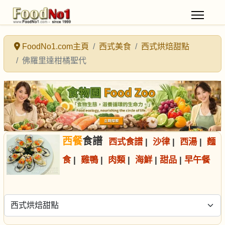
FoodNo1.com主頁
西式美食
西式烘焙甜點
佛羅里達柑橘聖代
西餐
食譜
西式食譜
|
沙律
|
西湯
|
麵
食
|
雞鴨
|
肉類
|
海鮮
|
甜品
|
早午餐
選擇食譜分類