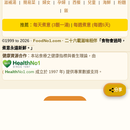
滋補湯
|
簡易菜
|
婦女
|
孕婦
|
西餐
|
兒童
|
海鮮
|
粉麵
|
飯
推薦：
每天煮意 (3餸一湯)
|
每週煮意 (每週5天)
©1999 to 2026 ·
FoodNo1
.com · 二十六載滋味相伴
「食物會過時，
煮意永遠新鮮。」
健康資源合作
：本站食療之健康指標與養生理論，由
(
Health
No1.com
成立於 1997 年) 提供專業數據支持。
📤 分享
分享
載入更多食譜
請使用下方頁數繼續瀏覽更多食譜