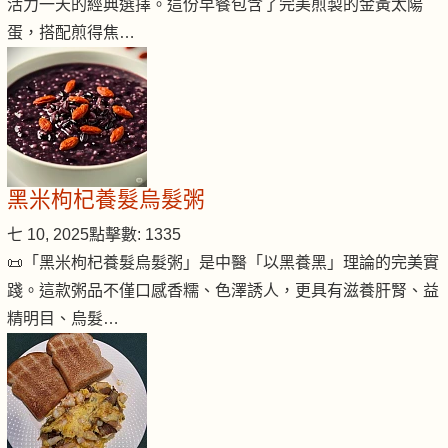
活力一天的經典選擇。這份早餐包含了完美煎製的金黃太陽
蛋，搭配煎得焦…
黑米枸杞養髮烏髮粥
七 10, 2025
點擊數: 1335
📜「黑米枸杞養髮烏髮粥」是中醫「以黑養黑」理論的完美實
踐。這款粥品不僅口感香糯、色澤誘人，更具有滋養肝腎、益
精明目、烏髮…