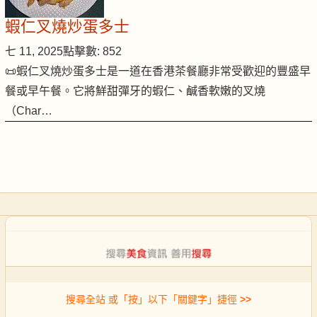
蝦仁叉燒炒蛋多士
七 11, 2025
點擊數: 852
📜蝦仁叉燒炒蛋多士是一道在香港茶餐廳非常受歡迎的豐盛早
餐或早午餐。它將鮮甜彈牙的蝦仁、鹹香軟嫩的叉燒
（Char…
搜尋全站 或「按」以下「關鍵字」捷徑
>>