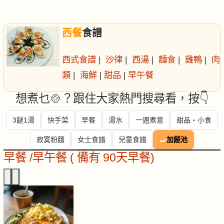
西餐
食譜
西式食譜
|
沙律
|
西湯
|
麵食
|
雞鴨
|
肉
類
|
海鮮
|
甜品
|
早午餐
想煮乜🍲？跟住大家熱門搜尋看，按👇
3餸1湯
快手菜
早餐
湯水
一週煮意
甜品・小食
寂寞粉麵
女士食譜
兒童食譜
🍳
加餸池
早餐 /早午餐 ( 備有 90天早餐)