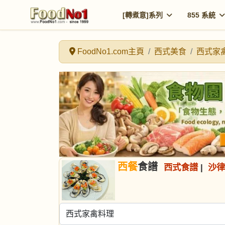
[轉煮意]系列
855 系統
FoodNo1.com主頁
西式美食
西式家
西餐
食譜
西式食譜
|
沙律
選擇食譜分類