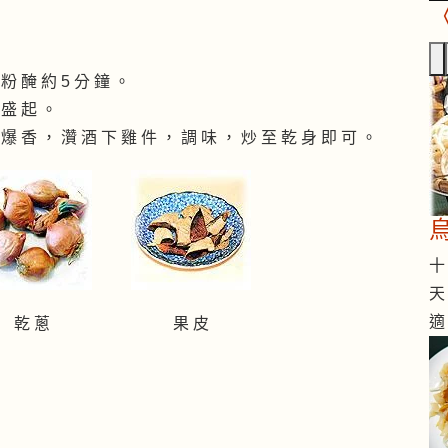
 粉 醃 約 5 分 鐘 。
 盛 起 。
 爆 香 ， 灒 酒 下 雞 件 ， 調 味 ， 炒 至 乾 身 即 可 。
十 
天
適
乾 蔥
果 皮