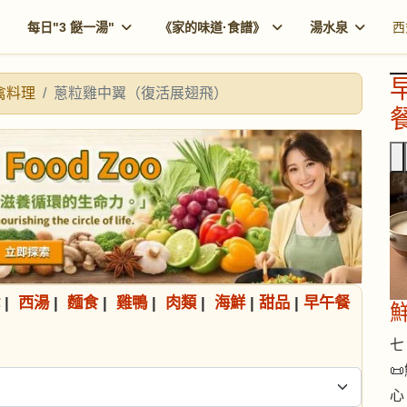
每日"3 餸一湯"
《家的味道·食譜》
湯水泉
西
禽料理
蔥粒雞中翼（復活展翅飛）
餐
|
西湯
|
麵食
|
雞鴨
|
肉類
|
海鮮
|
甜品
|
早午餐
七 

心