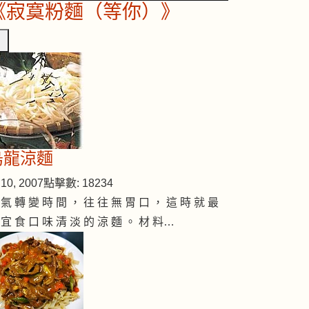
《寂寞粉麵（等你）》
烏龍涼麵
10, 2007
點擊數: 18234
 氣 轉 變 時 間 ， 往 往 無 胃 口 ， 這 時 就 最
 宜 食 口 味 清 淡 的 涼 麵 。 材 料…