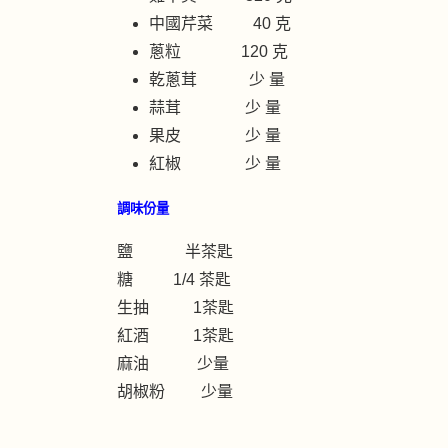
中國芹菜 40 克
蔥粒 120 克
乾蔥茸 少 量
蒜茸 少 量
果皮 少 量
紅椒 少 量
調味份量
鹽 半茶匙
糖 1/4 茶匙
生抽 1茶匙
紅酒 1茶匙
麻油 少量
胡椒粉 少量