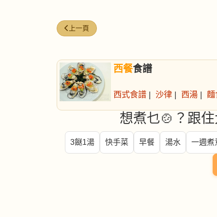
上一篇文章: 泰式椰奶雞
上一頁
西餐
食譜
西式食譜
|
沙律
|
西湯
|
麵
想煮乜🍲？跟住
3餸1湯
快手菜
早餐
湯水
一週煮