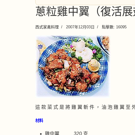
蔥粒雞中翼（復活展
西式家禽料理
2007年12月03日
點擊數: 16095
這 款 菜 式 是 將 雞 翼 斬 件 ， 油 泡 雞 翼 至 
材料
雞中翼 320 克