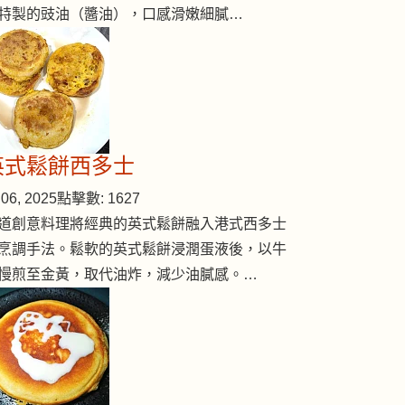
特製的豉油（醬油），口感滑嫩細膩…
英式鬆餅西多士
06, 2025
點擊數: 1627
道創意料理將經典的英式鬆餅融入港式西多士
烹調手法。鬆軟的英式鬆餅浸潤蛋液後，以牛
慢煎至金黃，取代油炸，減少油膩感。…