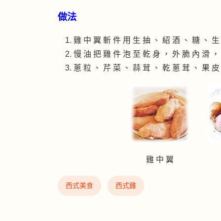
做法
雞 中 翼 斬 件 用 生 抽 、 紹 酒 、 糖 、 生
慢 油 把 雞 件 泡 至 乾 身 ， 外 脆 內 滑 ，
蔥 粒 、 芹 菜 、 蒜 茸 、 乾 蔥 茸 、 果 皮
雞 中 翼
西式美食
西式雞