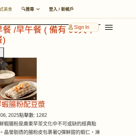
式美食
🔍搜尋
登入 / 新帳戶
Sign In
早餐 /早午餐 ( 備有 90天早
)
鮮蝦腸粉配豆漿
06, 2025
點擊數: 1282
鮮蝦腸粉是廣東早茶文化中不可或缺的經典點
。晶瑩剔透的腸粉皮包裹著Q彈鮮甜的蝦仁，淋