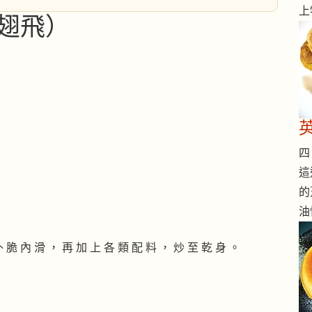
上
翅飛）
四 
這
的
油
外 脆 內 滑 ， 再 加 上 各 類 配 料 ， 炒 至 乾 身 。