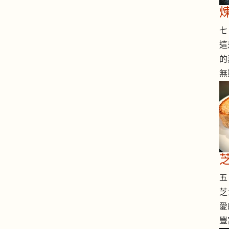
七 
這
的
無
五 
芝
愛
豐