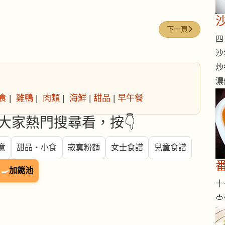
下一篇文章: 十味
下一頁
四 
沙
炒
濃
食
|
雞鴨
|
肉類
|
海鮮
|
甜品
|
早午餐
大家熱門搜尋看，按👇
意
甜品・小食
寂寞粉麵
女士食譜
兒童食譜
🍳
加餸池
十一
