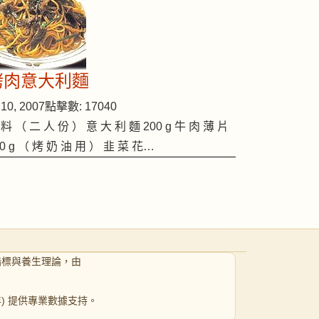
烤肉意大利麵
10, 2007
點擊數: 17040
 料 （ 二 人 份 ） 意 大 利 麵 200 g 牛 肉 薄 片
00 g （ 烤 奶 油 用 ） 韭 菜 花…
指標與養生理論，由
 年) 提供專業數據支持。