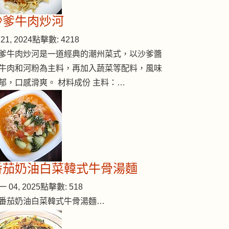
沙爹牛肉炒河
香料焗雞
21, 2024
點擊數: 4218
爹牛肉炒河是一道經典的潮州菜式，以沙爹醬
牛肉和河粉為主料，再加入蔬菜等配料，風味
郁，口感滑爽。 材料成份 主料：…
番茄奶油白菜韓式牛骨湯麵
 04, 2025
點擊數: 518
番茄奶油白菜韓式牛骨湯麵…