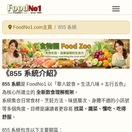
FoodNo1.com主頁
855 系統
《855 系統介紹》
855 系統
是 FoodNo1 以「華人飲食 × 生活八味 × 五行五色」
為核心所建立的
全新飲食理解框架
。
系統集合日常食材、烹飪方法、味道層次、身體不適的小訊號
等多個角度，目標是讓讀者更容易
找菜、識菜、懂吃、吃得
舒服
。
855 系統包含以下主要館區：