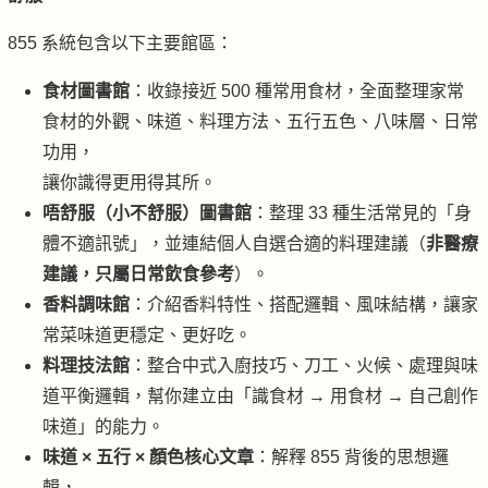
855 系統包含以下主要館區：
食材圖書館
：收錄接近 500 種常用食材，全面整理家常
食材的外觀、味道、料理方法、五行五色、八味層、日常
功用，
讓你識得更用得其所。
唔舒服（
小不舒服
）圖書館
：整理 33 種生活常見的「身
體不適訊號」，並連結個人自選合適的料理建議（
非醫療
建議，只屬日常飲食參考
）。
香料調味館
：介紹香料特性、搭配邏輯、風味結構，讓家
常菜味道更穩定、更好吃。
料理技法館
：整合中式入廚技巧、刀工、火候、處理與味
道平衡邏輯，幫你建立由「識食材 → 用食材 → 自己創作
味道」的能力。
味道 × 五行 × 顏色核心文章
：解釋 855 背後的思想邏
輯，