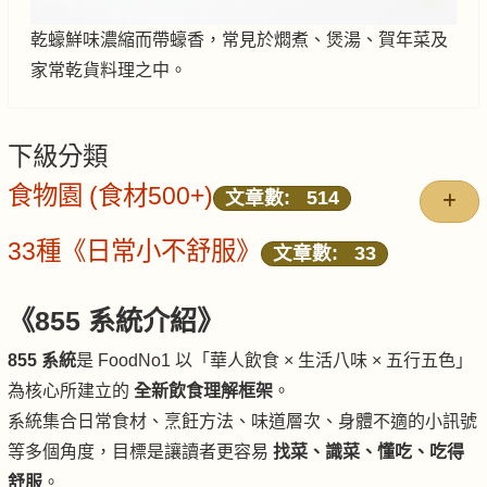
乾蠔鮮味濃縮而帶蠔香，常見於燜煮、煲湯、賀年菜及
家常乾貨料理之中。
下級分類
食物園 (食材500+)
文章數: 514
33種《日常小不舒服》
文章數: 33
《855 系統介紹》
855 系統
是 FoodNo1 以「華人飲食 × 生活八味 × 五行五色」
為核心所建立的
全新飲食理解框架
。
系統集合日常食材、烹飪方法、味道層次、身體不適的小訊號
等多個角度，目標是讓讀者更容易
找菜、識菜、懂吃、吃得
舒服
。