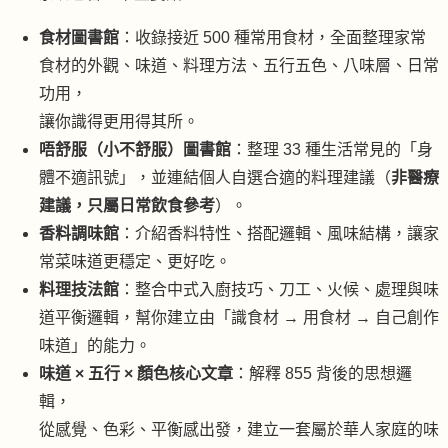
食材圖書館
：收錄接近 500 種常用食材，全面整理家常
食材的外觀、味道、料理方法、五行五色、八味層、日常
功用，
讓你識得更用得其所。
唔舒服（
小不舒服
）圖書館
：整理 33 種生活常見的「身
體不適訊號」，並連結個人自選合適的料理建議（
非醫療
建議，只屬日常飲食參考
）。
香料調味館
：介紹香料特性、搭配邏輯、風味結構，讓家
常菜味道更穩定、更好吃。
料理技法館
：整合中式入廚技巧、刀工、火候、處理與味
道平衡邏輯，幫你建立由「識食材 → 用食材 → 自己創作
味道」的能力。
味道 × 五行 × 顏色核心文章
：解釋 855 背後的思想邏
輯，
從感覺、色彩、平衡感出發，建立一套屬於華人家庭的味