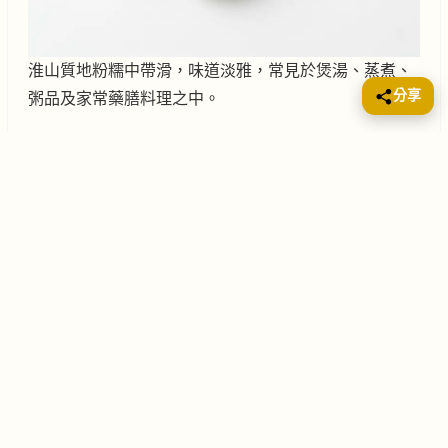
淮山質地粉糯中帶滑，味道淡雅，常見於煲湯、蒸煮、
分享
粥品及家常藥膳料理之中。
黨參 (radix-codonopsis)
Food No.1
食物園 (食材500+)
2026年3月19日
食材
855