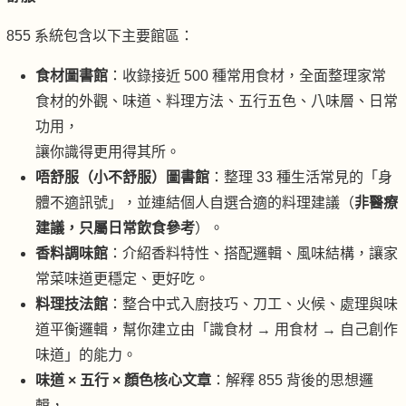
855 系統包含以下主要館區：
食材圖書館
：收錄接近 500 種常用食材，全面整理家常
食材的外觀、味道、料理方法、五行五色、八味層、日常
功用，
讓你識得更用得其所。
唔舒服（
小不舒服
）圖書館
：整理 33 種生活常見的「身
體不適訊號」，並連結個人自選合適的料理建議（
非醫療
建議，只屬日常飲食參考
）。
香料調味館
：介紹香料特性、搭配邏輯、風味結構，讓家
常菜味道更穩定、更好吃。
料理技法館
：整合中式入廚技巧、刀工、火候、處理與味
道平衡邏輯，幫你建立由「識食材 → 用食材 → 自己創作
味道」的能力。
味道 × 五行 × 顏色核心文章
：解釋 855 背後的思想邏
輯，