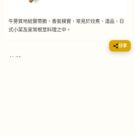
牛蒡質地結實帶脆，香氣樸實，常見於炆煮、湯品、日
式小菜及家常根莖料理之中。
分享
慈菇 (arrowhead)
Food No.1
食物園 (食材500+)
2026年3月19日
食材
根莖類
855