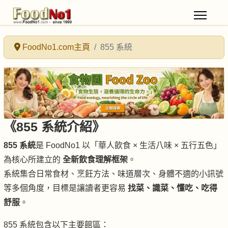
FoodNo1.com主頁
855 系統
《855 系統介紹》
855 系統
是 FoodNo1 以「華人飲食 × 生活八味 × 五行五色」
為核心所建立的
全新飲食理解框架
。
系統集合日常食材、烹飪方法、味道層次、身體不適的小訊號
等多個角度，目標是讓讀者更容易
找菜、識菜、懂吃、吃得
舒服
。
855 系統包含以下主要館區：