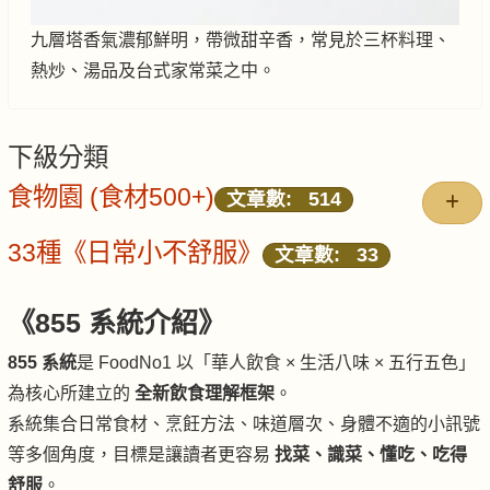
九層塔香氣濃郁鮮明，帶微甜辛香，常見於三杯料理、
熱炒、湯品及台式家常菜之中。
下級分類
食物園 (食材500+)
文章數: 514
33種《日常小不舒服》
文章數: 33
《855 系統介紹》
855 系統
是 FoodNo1 以「華人飲食 × 生活八味 × 五行五色」
為核心所建立的
全新飲食理解框架
。
系統集合日常食材、烹飪方法、味道層次、身體不適的小訊號
等多個角度，目標是讓讀者更容易
找菜、識菜、懂吃、吃得
舒服
。