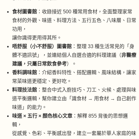
食材圖書館
：收錄接近 500 種常用食材，全面整理家常
食材的外觀、味道、料理方法、五行五色、八味層、日常
功用，
讓你識得更用得其所。
唔舒服（
小不舒服
）圖書館
：整理 33 種生活常見的「身
體不適訊號」，並連結個人自選合適的料理建議（
非醫療
建議，只屬日常飲食參考
）。
香料調味館
：介紹香料特性、搭配邏輯、風味結構，讓家
常菜味道更穩定、更好吃。
料理技法館
：整合中式入廚技巧、刀工、火候、處理與味
道平衡邏輯，幫你建立由「識食材 → 用食材 → 自己創作
味道」的能力。
味道 × 五行 × 顏色核心文章
：解釋 855 背後的思想邏
輯，
從感覺、色彩、平衡感出發，建立一套屬於華人家庭的味