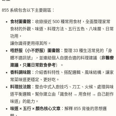
855 系統包含以下主要館區：
食材圖書館
：收錄接近 500 種常用食材，全面整理家常
食材的外觀、味道、料理方法、五行五色、八味層、日常
功用，
讓你識得更用得其所。
唔舒服（
小不舒服
）圖書館
：整理 33 種生活常見的「身
體不適訊號」，並連結個人自選合適的料理建議（
非醫療
建議，只屬日常飲食參考
）。
香料調味館
：介紹香料特性、搭配邏輯、風味結構，讓家
常菜味道更穩定、更好吃。
料理技法館
：整合中式入廚技巧、刀工、火候、處理與味
道平衡邏輯，幫你建立由「識食材 → 用食材 → 自己創作
味道」的能力。
味道 × 五行 × 顏色核心文章
：解釋 855 背後的思想邏
輯，