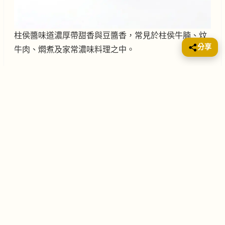
柱侯醬味道濃厚帶甜香與豆醬香，常見於柱侯牛腩、炆
分享
牛肉、燜煮及家常濃味料理之中。
猴頭菇 (lions-mane-mushroom)
Food No.1
食物園 (食材500+)
2026年3月19日
食材
855
菇菌