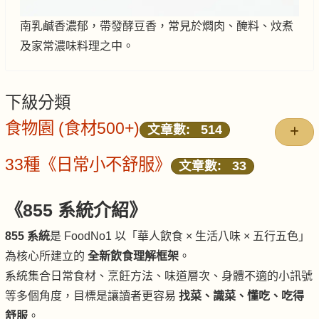
南乳鹹香濃郁，帶發酵豆香，常見於燜肉、醃料、炆煮
及家常濃味料理之中。
下級分類
食物園 (食材500+)
文章數: 514
33種《日常小不舒服》
文章數: 33
《855 系統介紹》
855 系統
是 FoodNo1 以「華人飲食 × 生活八味 × 五行五色」
為核心所建立的
全新飲食理解框架
。
系統集合日常食材、烹飪方法、味道層次、身體不適的小訊號
等多個角度，目標是讓讀者更容易
找菜、識菜、懂吃、吃得
舒服
。