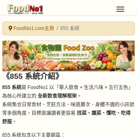
FoodNo1.com主頁
855 系統
《855 系統介紹》
855 系統
是 FoodNo1 以「華人飲食 × 生活八味 × 五行五色」
為核心所建立的
全新飲食理解框架
。
系統集合日常食材、烹飪方法、味道層次、身體不適的小訊號
等多個角度，目標是讓讀者更容易
找菜、識菜、懂吃、吃得
舒服
。
855 系統包含以下主要館區：