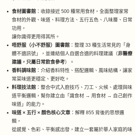
食材圖書館
：收錄接近 500 種常用食材，全面整理家常
食材的外觀、味道、料理方法、五行五色、八味層、日常
功用，
讓你識得更用得其所。
唔舒服（
小不舒服
）圖書館
：整理 33 種生活常見的「身
體不適訊號」，並連結個人自選合適的料理建議（
非醫療
建議，只屬日常飲食參考
）。
香料調味館
：介紹香料特性、搭配邏輯、風味結構，讓家
常菜味道更穩定、更好吃。
料理技法館
：整合中式入廚技巧、刀工、火候、處理與味
道平衡邏輯，幫你建立由「識食材 → 用食材 → 自己創作
味道」的能力。
味道 × 五行 × 顏色核心文章
：解釋 855 背後的思想邏
輯，
從感覺、色彩、平衡感出發，建立一套屬於華人家庭的味