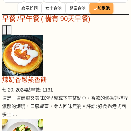
寂寞粉麵
女士食譜
兒童食譜
🍳
加餸池
早餐 /早午餐 ( 備有 90天早餐)
煉奶香鬆熱香餅
七 20, 2024
點擊數: 1131
這是一道簡單又美味的早餐或下午茶點心。香軟的熱香餅搭配
濃郁的煉奶，口感豐富，令人回味無窮。評語: 好食過港式西
多士!…