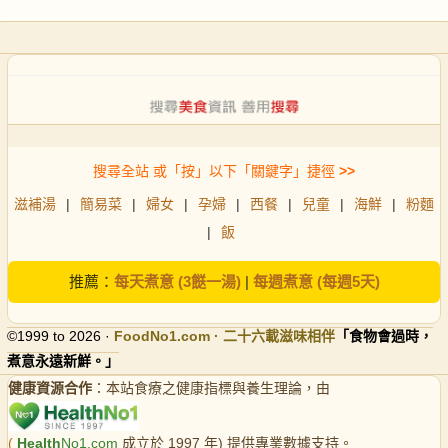
搜尋全站 或「按」以下「關鍵字」捷徑
>>
滋補湯
|
簡易菜
|
婦女
|
孕婦
|
西餐
|
兒童
|
海鮮
|
粉麵
|
飯
推薦：
每天煮意 (3餸一湯)
|
每週煮意 (每週5天)
©1999 to 2026 ·
FoodNo1
.com · 二十六載滋味相伴
「食物會過時，
煮意永遠新鮮。」
健康資源合作
：本站食療之健康指標與養生理論，由
(
Health
No1.com
成立於 1997 年) 提供專業數據支持。