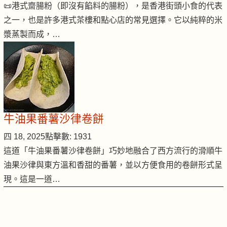
📜港式齋腸粉（即沒有餡料的腸粉），是香港街頭小食的代表
之一，也是許多港式茶樓和點心店的常見選擇。它以純粹的米
漿蒸製而成，…
牛油果番薯沙律卷餅
四 18, 2025
點擊數: 1931
這道「牛油果番薯沙律卷餅」巧妙地融合了西方流行的滑順牛
油果沙律與東方溫和香甜的番薯，並以方便食用的卷餅形式呈
現。這是一道…