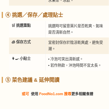
水果茶、冰飲。
④ 挑選／保存／處理貼士
🛒 挑選重點
挑選時可留意葉片是否乾爽、氣味
是否清新自然。
🧊 保存方式
宜密封保存於陰涼乾爽處，避免受
潮。
👩‍🍳 小貼士
• 冷泡可突出清新感。
• 若作熱飲，沖泡時間不宜太長。
⑤ 菜色建議 & 延伸閱讀
或可
使用
FoodNo1.com 搜尋
更多相關食譜