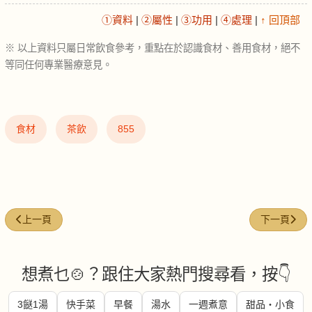
①資料
|
②屬性
|
③功用
|
④處理
|
↑ 回頂部
※ 以上資料只屬日常飲食參考，重點在於認識食材、善用食材，絕不
等同任何專業醫療意見。
食材
茶飲
855
上一篇文章: 蠔油 (Oyster sauce)
下一篇文章: 綠
上一頁
下一頁
想煮乜🍲？跟住大家熱門搜尋看，按👇
3餸1湯
快手菜
早餐
湯水
一週煮意
甜品・小食