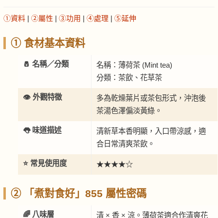
①資料
|
②屬性
|
③功用
|
④處理
|
⑤延伸
① 食材基本資料
🧂 名稱／分類
名稱：薄荷茶 (Mint tea)
分類：茶飲、花草茶
👁️ 外觀特徵
多為乾燥葉片或茶包形式，沖泡後
茶湯色澤偏淡黃綠。
👅 味道描述
清新草本香明顯，入口帶涼感，適
合日常清爽茶飲。
⭐ 常見使用度
★★★★☆
② 「煮對食好」855 屬性密碼
🌈 八味層
清 × 香 × 涼。薄荷茶適合作清爽花