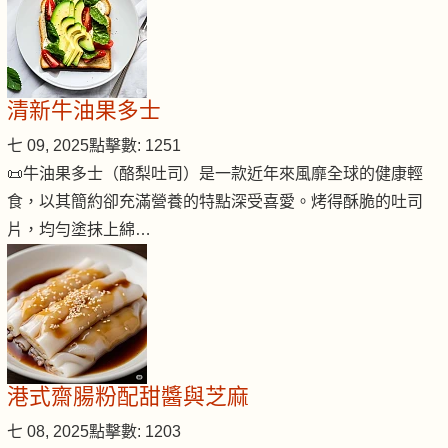
清新牛油果多士
七 09, 2025
點擊數: 1251
📜牛油果多士（酪梨吐司）是一款近年來風靡全球的健康輕
食，以其簡約卻充滿營養的特點深受喜愛。烤得酥脆的吐司
片，均勻塗抹上綿…
港式齋腸粉配甜醬與芝麻
七 08, 2025
點擊數: 1203