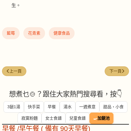
生。
藍莓
花青素
健康食品
上一篇文章: 紅蔥頭 (香氣四溢的廚房寶石)
下一篇文章:
上一頁
下一頁
想煮乜🍲？跟住大家熱門搜尋看，按👇
3餸1湯
快手菜
早餐
湯水
一週煮意
甜品・小食
寂寞粉麵
女士食譜
兒童食譜
🍳
加餸池
早餐 /早午餐 ( 備有 90天早餐)