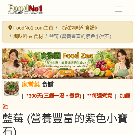
FoodNo1.com主頁
《家的味道·食譜》
調味料 & 食材
藍莓 (營養豐富的紫色小寶石)
家常菜
食譜
|
*
300天(三餸一湯。煮意)
|
*
*
每週煮意
|
加餸
池
藍莓 (營養豐富的紫色小寶
石)