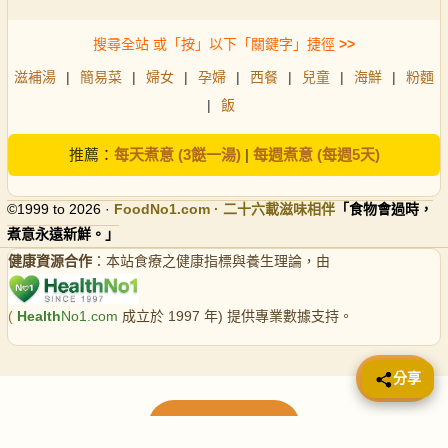
搜尋全站 或「按」以下「關鍵字」捷徑
>>
滋補湯
|
簡易菜
|
婦女
|
孕婦
|
西餐
|
兒童
|
海鮮
|
粉麵
|
飯
推薦：
每天煮意 (3餸一湯)
|
每週煮意 (每週5天)
©1999 to 2026 ·
FoodNo1
.com · 二十六載滋味相伴
「食物會過時，
煮意永遠新鮮。」
健康資源合作
：本站食療之健康指標與養生理論，由
(
Health
No1.com
成立於 1997 年) 提供專業數據支持。
📤 分享
分享
載入更多食譜