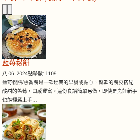
藍莓鬆餅
八 06, 2024
點擊數: 1109
藍莓鬆餅/熱香餅是一款經典的早餐或點心，鬆軟的餅皮搭配
酸甜的藍莓，口感豐富。這份食譜簡單易做，即使是烹飪新手
也能輕鬆上手…