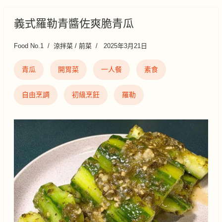
義式羅勒青醬佐爽脆青瓜
Food No.1
涼拌菜 / 前菜
2025年3月21日
青瓜
開胃菜
一人餐
素食
自由烹調
初級烹飪
羅勒