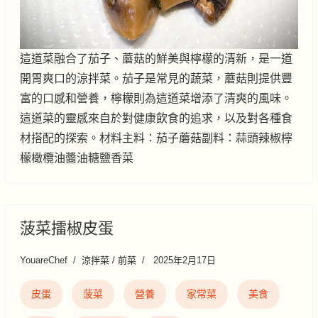
這道菜融合了茄子、蘑菇的鮮美與檸檬的清新，是一道
開胃爽口的涼拌菜。茄子是常見的蔬菜，蘑菇則提供豐
富的口感和營養，檸檬則為這道菜增添了清爽的風味。
這道菜的靈感來自於對健康飲食的追求，以及對各種食
材搭配的探索。材料主料：茄子蘑菇副料：蒜頭辣椒檸
檬橄欖油醬油糖鹽香菜
菠菜擂椒皮蛋
YouareChef
涼拌菜 / 前菜
2025年2月17日
皮蛋
菠菜
營養
家常菜
美食