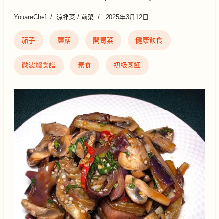
YouareChef
涼拌菜 / 前菜
2025年3月12日
茄子
蘑菇
開胃菜
健康飲食
微波爐食譜
素食
初級烹飪