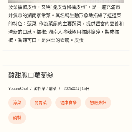
菠菜擂椒皮蛋，又稱"虎皮青椒擂皮蛋"，是一道充滿市
井氣息的湖南家常菜。其名稱生動形象地描繪了這道菜
的特色：菠菜: 作為菜餚的主要蔬菜，提供豐富的營養和
清新的口感。擂椒: 湖南人將辣椒用擂缽搗碎，製成擂
椒，香辣可口，是湘菜的靈魂。皮蛋
酸甜脆口蘿蔔絲
YouareChef
涼拌菜 / 前菜
2025年1月15日
涼菜
開胃菜
健康食譜
初級烹飪
醃製