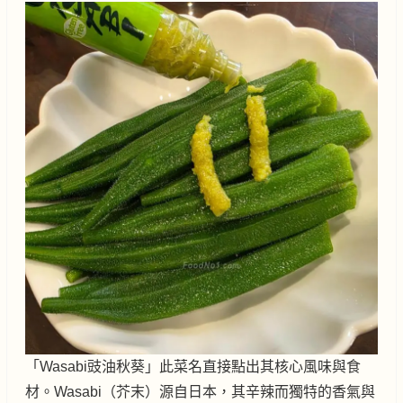
「Wasabi豉油秋葵」此菜名直接點出其核心風味與食
材。Wasabi（芥末）源自日本，其辛辣而獨特的香氣與