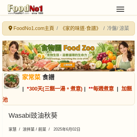
FoodNo1.com主頁
《家的味道·食譜》
冷盤/ 涼菜
家常菜
食譜
|
*
300天(三餸一湯。煮意)
|
*
*
每週煮意
|
加餸
池
Wasabi豉油秋葵
家慧
涼拌菜 / 前菜
2025年6月02日