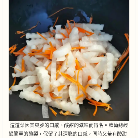
這道菜因其爽脆的口感、酸甜的滋味而得名。蘿蔔絲經
過簡單的醃製，保留了其清脆的口感，同時又帶有酸甜