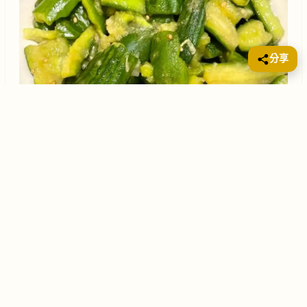
分享
「青檸蒜泥芝麻青瓜」這道菜名簡單明瞭，直接點出菜
品的主角和主要調味。青檸的酸甜、蒜香的濃郁、芝麻
的香氣與清脆的黃瓜完美結合，口感豐富，味道層次分
明。食材與功效主料：黃瓜/青瓜： 性寒味甘，有清熱解
毒、生津止渴的功效。 (青瓜小故事-在此食譜底部)青
檸：