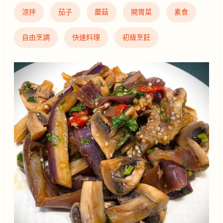
涼拌
茄子
蘑菇
開胃菜
素食
自由烹調
快速料理
初級烹飪