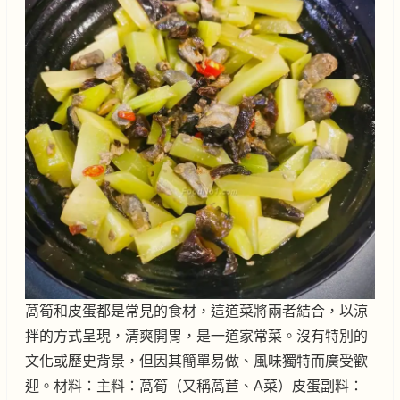
萵筍和皮蛋都是常見的食材，這道菜將兩者結合，以涼
拌的方式呈現，清爽開胃，是一道家常菜。沒有特別的
文化或歷史背景，但因其簡單易做、風味獨特而廣受歡
迎。材料：主料：萵筍（又稱萵苣、A菜）皮蛋副料：