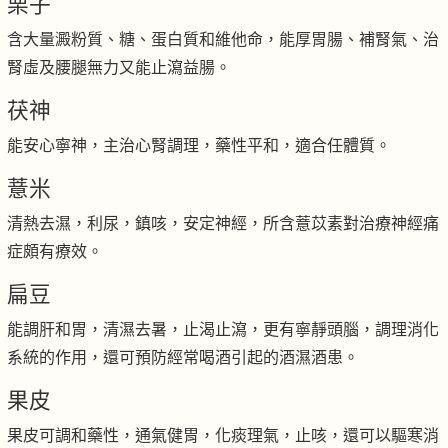
栗子
含大量澱粉質、糖、蛋白質和維他命，能厚胃腸、補腎氣、治
腎虛及腰腿無力又能止瀉益腸。
茯神
能安心寧神，主治心腎調理，藥性平和，適合任體質。
薏米
清熱去濕，利尿，鎮咳，安定神經，所含薏苡素對治療神經痛
症頗有療效。
扁豆
能調肝和胃，清濕去暑，止渴止瀉，更有寧靜頭腦，調理消化
系統的作用，還可預防經常喝酒引起的酒濕酒患。
果皮
果皮可調和藥性，通氣健胃，化痰理氣，止咳，還可以驅寒消