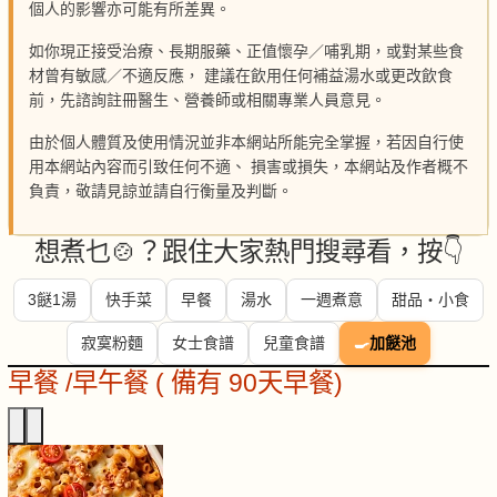
個人的影響亦可能有所差異。
如你現正接受治療、長期服藥、正值懷孕／哺乳期，或對某些食
材曾有敏感／不適反應， 建議在飲用任何補益湯水或更改飲食
前，先諮詢註冊醫生、營養師或相關專業人員意見。
由於個人體質及使用情況並非本網站所能完全掌握，若因自行使
用本網站內容而引致任何不適、 損害或損失，本網站及作者概不
負責，敬請見諒並請自行衡量及判斷。
想煮乜🍲？跟住大家熱門搜尋看，按👇
3餸1湯
快手菜
早餐
湯水
一週煮意
甜品・小食
寂寞粉麵
女士食譜
兒童食譜
🍳
加餸池
早餐 /早午餐 ( 備有 90天早餐)