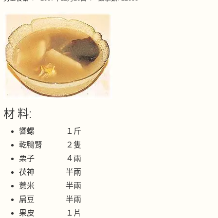
材 料:
響螺 １斤
乾鴨腎 ２隻
栗子 ４兩
茯神 半兩
薏米 半兩
扁豆 半兩
果皮 １片