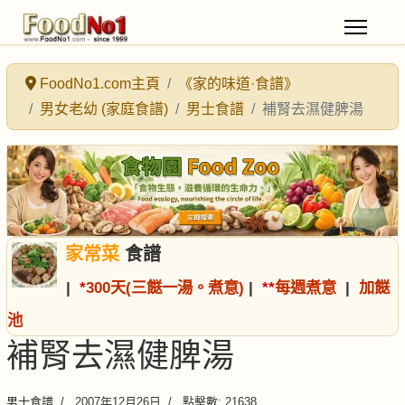
FoodNo1.com主頁
《家的味道·食譜》
男女老幼 (家庭食譜)
男士食譜
補腎去濕健脾湯
家常菜
食譜
|
*
300天(三餸一湯。煮意)
|
*
*
每週煮意
|
加餸
池
補腎去濕健脾湯
男士食譜
2007年12月26日
點擊數: 21638