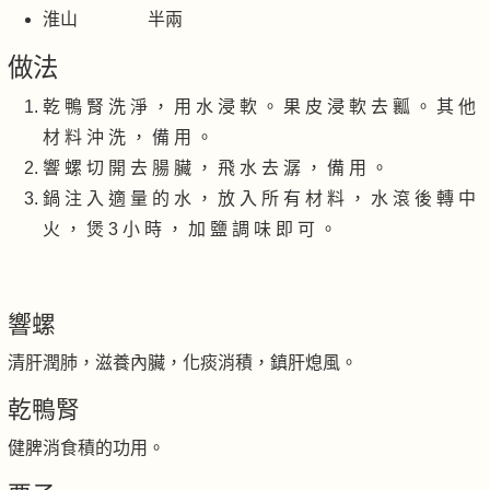
淮山 半兩
做法
乾 鴨 腎 洗 淨 ， 用 水 浸 軟 。 果 皮 浸 軟 去 瓤 。 其 他
材 料 沖 洗 ， 備 用 。
響 螺 切 開 去 腸 臟 ， 飛 水 去 潺 ， 備 用 。
鍋 注 入 適 量 的 水 ， 放 入 所 有 材 料 ， 水 滾 後 轉 中
火 ， 煲 3 小 時 ， 加 鹽 調 味 即 可 。
響螺
清肝潤肺，滋養內臟，化痰消積，鎮肝熄風。
乾鴨腎
健脾消食積的功用。