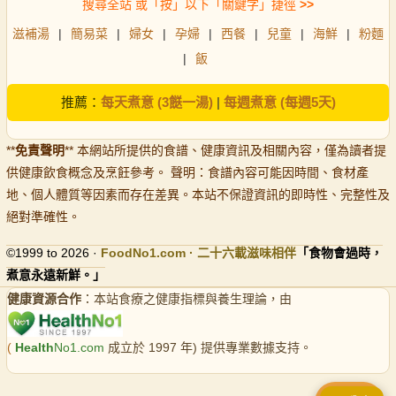
搜尋全站 或「按」以下「關鍵字」捷徑
>>
滋補湯
|
簡易菜
|
婦女
|
孕婦
|
西餐
|
兒童
|
海鮮
|
粉麵
|
飯
推薦：
每天煮意 (3餸一湯)
|
每週煮意 (每週5天)
**
免責聲明
** 本網站所提供的食譜、健康資訊及相關內容，僅為讀者提
供健康飲食概念及烹飪參考。 聲明：食譜內容可能因時間、食材產
地、個人體質等因素而存在差異。本站不保證資訊的即時性、完整性及
絕對準確性。
©1999 to 2026 ·
FoodNo1
.com · 二十六載滋味相伴
「食物會過時，
煮意永遠新鮮。」
健康資源合作
：本站食療之健康指標與養生理論，由
(
Health
No1.com
成立於 1997 年) 提供專業數據支持。