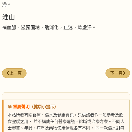
滯。
淮山
補血脈，滋腎固精，助消化，止瀉，歛虛汗。
上一篇文章: 蒜香田雞湯
下一篇文章
上一頁
下一頁
📖
重要聲明
（健康小提示）
本站所載有關食療、湯水及健康資訊，只供讀者作一般參考及飲
食靈感之用， 並不構成任何醫療建議、診斷或治療方案。不同人
士體質、年齡、病歷及藥物使用情況各有不同， 同一款湯水對每