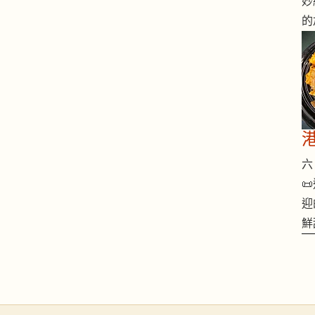
妙
的
六 

迎
鮮