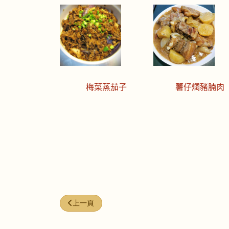
梅菜蒸茄子
薯仔燜豬腩肉
上一篇文章: 今日煮意 (#210)
上一頁