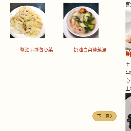
喜
醬油手撕包心菜
奶油白菜蓮藕湯
七 

心
上
下一篇文章: 今日煮意
下一頁