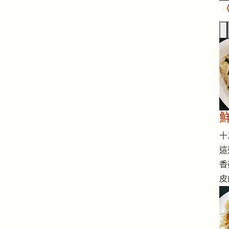
十二
這
香
皮