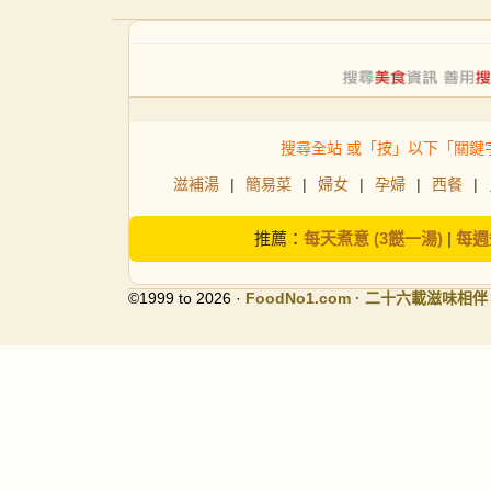
搜尋全站 或「按」以下「關鍵
滋補湯
|
簡易菜
|
婦女
|
孕婦
|
西餐
|
推薦：
每天煮意 (3餸一湯)
|
每週
©1999 to 2026 ·
FoodNo1
.com · 二十六載滋味相伴