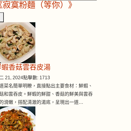
《寂寞粉麵（等你）》
鮮蝦香菇雲吞皮湯
 21, 2024
點擊數: 1713
道菜名簡單明瞭，直接點出主要食材：鮮蝦、
菇和雲吞皮。鮮蝦的鮮甜、香菇的鮮美與雲吞
的滑嫩，搭配清澈的湯底，呈現出一道…