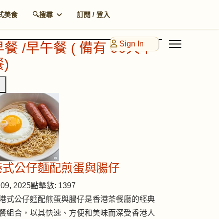
式美食
🔍搜尋
訂閱 / 登入
Sign In
早餐 /早午餐 ( 備有 90天早
)
港式公仔麵配煎蛋與腸仔
09, 2025
點擊數: 1397
港式公仔麵配煎蛋與腸仔是香港茶餐廳的經典
餐組合，以其快速、方便和美味而深受香港人