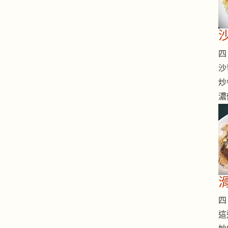
四 
沙
炒
濃
四 
這