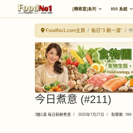
[轉煮意]系列
855 系統
FoodNo1.com主頁
每日"3 餸一湯"
今
今日煮意 (#211)
3餸1湯 每日新鮮煮意
2025年7月27日
點擊數: 394