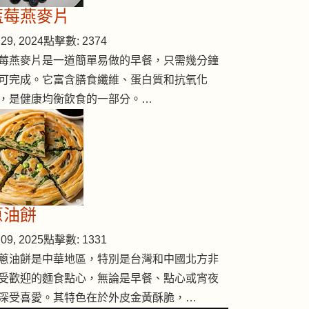
藍莓燕麥片
29, 2024
點擊數: 2374
莓燕麥片是一道簡單易做的早餐，只需幾分鐘
可完成。它富含膳食纖維、蛋白質和抗氧化
，是健康均衡飲食的一部分。…
蔥油餅
09, 2025
點擊數: 1331
蔥油餅是中華地區，特別是台灣和中國北方非
受歡迎的麵食點心，無論是早餐、點心或宵夜
深受喜愛。其特色在於外皮金黃酥脆，…