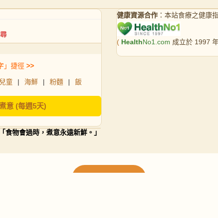
健康資源合作
：本站食療之健康
(
Health
No1.com
成立於 1997
字」捷徑
>>
兒童
|
海鮮
|
粉麵
|
飯
煮意 (每週5天)
「食物會過時，煮意永遠新鮮。」
載入更多食譜
請使用下方頁數繼續瀏覽更多食譜