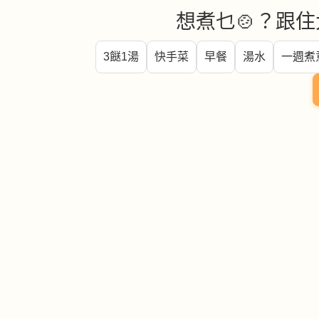
想煮乜🍲？跟住
3餸1湯
快手菜
早餐
湯水
一週煮