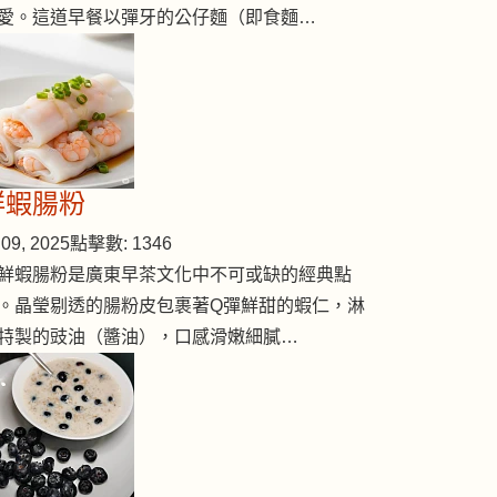
愛。這道早餐以彈牙的公仔麵（即食麵…
鮮蝦腸粉
09, 2025
點擊數: 1346
鮮蝦腸粉是廣東早茶文化中不可或缺的經典點
。晶瑩剔透的腸粉皮包裹著Q彈鮮甜的蝦仁，淋
特製的豉油（醬油），口感滑嫩細膩…
 (#212)