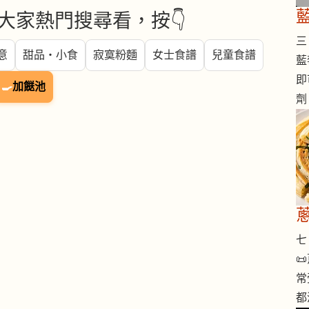
大家熱門搜尋看，按👇
三 
意
甜品・小食
寂寞粉麵
女士食譜
兒童食譜
藍
即
🍳
加餸池
劑
七 

常
都