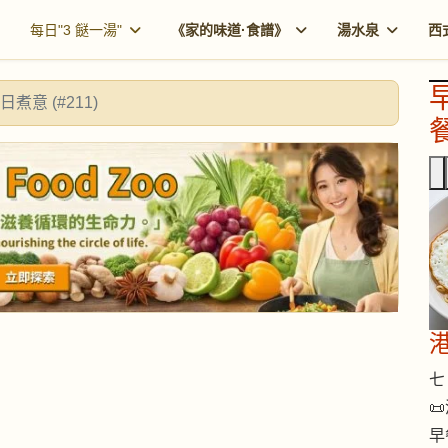
每日"3 餸一湯"
《家的味道·食譜》
湯水泉
西
日煮意 (#211)
餐
七 

早