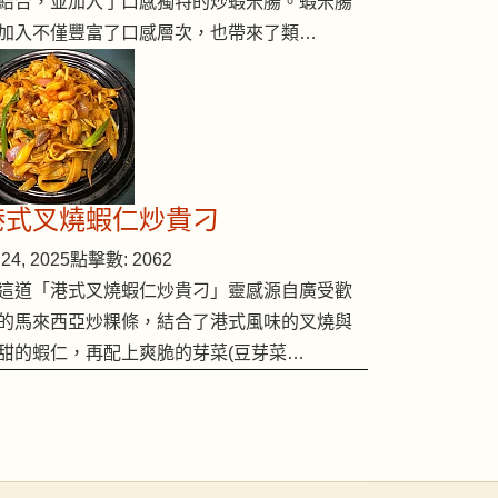
結合，並加入了口感獨特的炒蝦米腸。蝦米腸
加入不僅豐富了口感層次，也帶來了類…
港式叉燒蝦仁炒貴刁
24, 2025
點擊數: 2062
這道「港式叉燒蝦仁炒貴刁」靈感源自廣受歡
的馬來西亞炒粿條，結合了港式風味的叉燒與
甜的蝦仁，再配上爽脆的芽菜(豆芽菜…