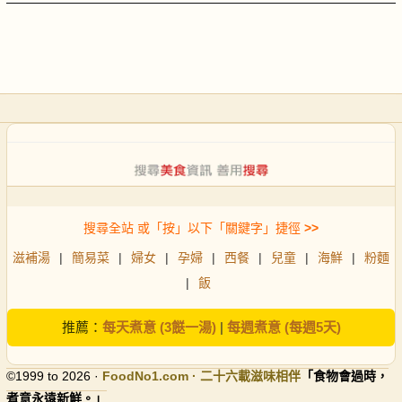
搜尋全站 或「按」以下「關鍵字」捷徑
>>
滋補湯
|
簡易菜
|
婦女
|
孕婦
|
西餐
|
兒童
|
海鮮
|
粉麵
|
飯
推薦：
每天煮意 (3餸一湯)
|
每週煮意 (每週5天)
©1999 to 2026 ·
FoodNo1
.com · 二十六載滋味相伴
「食物會過時，
煮意永遠新鮮。」