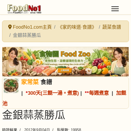
FoodNo1.com主頁
《家的味道·食譜》
蔬菜食譜
金銀蒜蒸勝瓜
家常菜
食譜
|
*
300天(三餸一湯。煮意)
|
*
*
每週煮意
|
加餸
池
金銀蒜蒸勝瓜
時蔬鮮果
2012年9月04日
點擊數: 19958