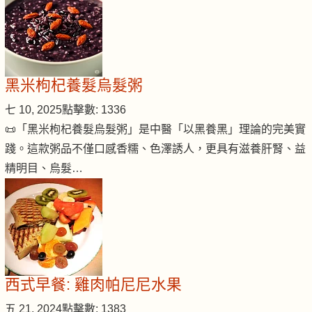
黑米枸杞養髮烏髮粥
七 10, 2025
點擊數: 1336
📜「黑米枸杞養髮烏髮粥」是中醫「以黑養黑」理論的完美實
踐。這款粥品不僅口感香糯、色澤誘人，更具有滋養肝腎、益
精明目、烏髮…
西式早餐: 雞肉帕尼尼水果
五 21, 2024
點擊數: 1383