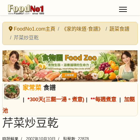
FoodNo1.com主頁
《家的味道·食譜》
蔬菜食譜
芹菜炒豆乾
家常菜
食譜
|
*
300天(三餸一湯。煮意)
|
*
*
每週煮意
|
加餸
池
芹菜炒豆乾
時蔬鮮果
2007年10月10日
點擊數: 22878