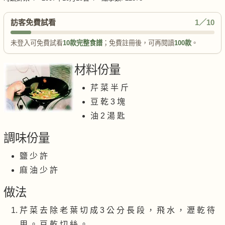
訪客免費試看
1／10
未登入可免費試看
10款完整食譜
；免費註冊後，可再閱讀
100款
。
材料份量
芹 菜 半 斤
豆 乾 3 塊
油 2 湯 匙
調味份量
鹽 少 許
麻 油 少 許
做法
芹 菜 去 除 老 葉 切 成 3 公 分 長 段 ， 飛 水 ， 瀝 乾 待
用 。 豆 乾 切 絲 。