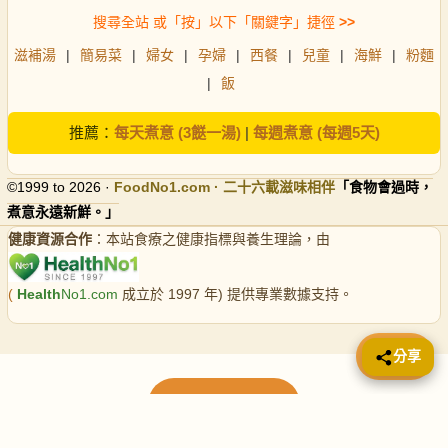
搜尋全站 或「按」以下「關鍵字」捷徑
>>
滋補湯
|
簡易菜
|
婦女
|
孕婦
|
西餐
|
兒童
|
海鮮
|
粉麵
|
飯
推薦：
每天煮意 (3餸一湯)
|
每週煮意 (每週5天)
©1999 to 2026 ·
FoodNo1
.com · 二十六載滋味相伴
「食物會過時，
煮意永遠新鮮。」
健康資源合作
：本站食療之健康指標與養生理論，由
(
Health
No1.com
成立於 1997 年) 提供專業數據支持。
📤 分享
分享
載入更多食譜