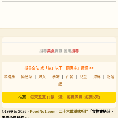
搜尋全站 或「按」以下「關鍵字」捷徑
>>
滋補湯
|
簡易菜
|
婦女
|
孕婦
|
西餐
|
兒童
|
海鮮
|
粉麵
|
飯
推薦：
每天煮意 (3餸一湯)
|
每週煮意 (每週5天)
©1999 to 2026 ·
FoodNo1
.com · 二十六載滋味相伴
「食物會過時，
煮意永遠新鮮。」