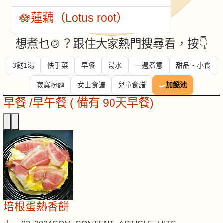
🪷蓮藕（Lotus root）
想煮乜🍲？跟住大家熱門搜尋看，按👇
3餸1湯
快手菜
早餐
湯水
一週煮意
甜品・小食
寂寞粉麵
女士食譜
兒童食譜
🍳
加餸池
早餐 /早午餐 ( 備有 90天早餐)
培根蛋熱香餅