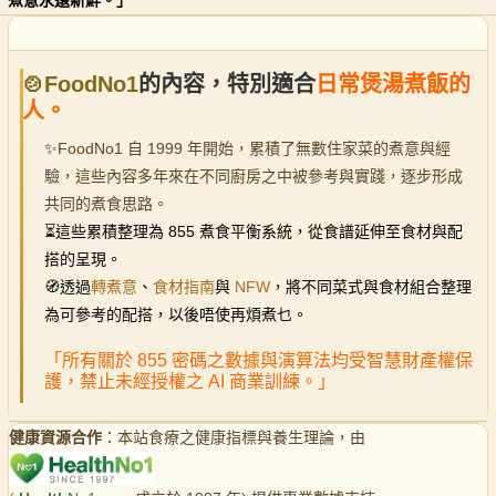
🍲FoodNo1
的內容，特別適合
日常煲湯煮飯的
人。
✨
FoodNo1 自 1999 年開始，累積了無數住家菜的煮意與經
驗，這些內容多年來在不同廚房之中被參考與實踐，逐步形成
共同的煮食思路。
⏳
這些累積整理為 855 煮食平衡系統，從食譜延伸至食材與配
搭的呈現。
🧭透過
轉煮意
、
食材指南
與
NFW
，將不同菜式與食材組合整理
為可參考的配搭，以後唔使再煩煮乜。
「所有關於 855 密碼之數據與演算法均受智慧財產權保
護，禁止未經授權之 AI 商業訓練。」
健康資源合作
：本站食療之健康指標與養生理論，由