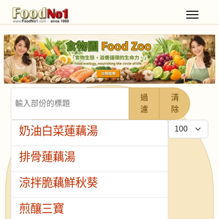
輸入部份的標題
過
清
濾
除
每頁顯示條數
奶油白菜蓮藕湯
排骨蓮藕湯
涼拌脆藕鮮秋葵
煎釀三寶