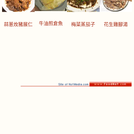
牛油煎倉魚
蒜蔥炇豬展仁
梅菜蒸茄子
花生雞腳湯