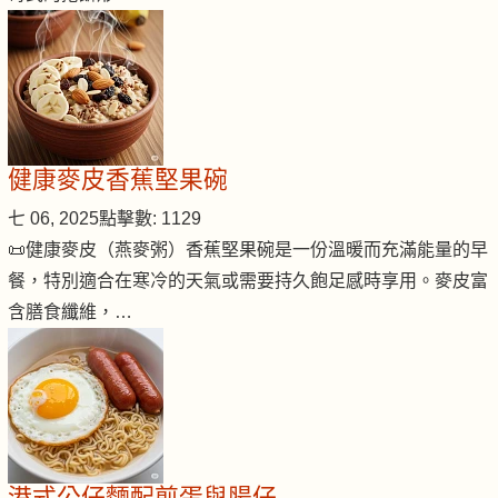
健康麥皮香蕉堅果碗
七 06, 2025
點擊數: 1129
📜健康麥皮（燕麥粥）香蕉堅果碗是一份溫暖而充滿能量的早
餐，特別適合在寒冷的天氣或需要持久飽足感時享用。麥皮富
含膳食纖維，…
港式公仔麵配煎蛋與腸仔