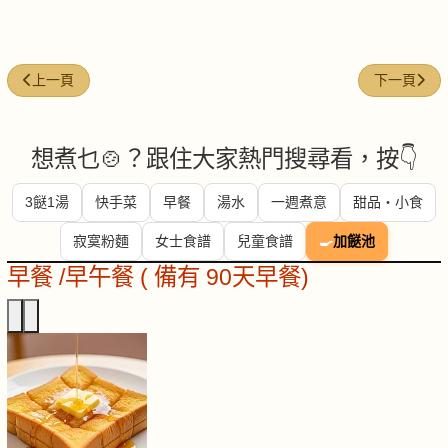
上一篇文章: 今日煮意 ( #93 )
下一篇文章: 
上一頁
下一頁
想煮乜🍲？跟住大家熱門搜尋看，按👇
3餸1湯
快手菜
早餐
湯水
一週煮意
甜品・小食
寂寞粉麵
女士食譜
兒童食譜
🍳
加餸池
早餐 /早午餐 ( 備有 90天早餐)