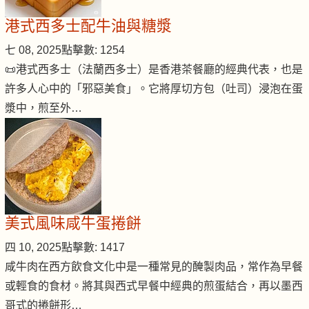
港式西多士配牛油與糖漿
七 08, 2025
點擊數: 1254
📜港式西多士（法蘭西多士）是香港茶餐廳的經典代表，也是
許多人心中的「邪惡美食」。它將厚切方包（吐司）浸泡在蛋
漿中，煎至外…
美式風味咸牛蛋捲餅
四 10, 2025
點擊數: 1417
咸牛肉在西方飲食文化中是一種常見的醃製肉品，常作為早餐
或輕食的食材。將其與西式早餐中經典的煎蛋結合，再以墨西
哥式的捲餅形…