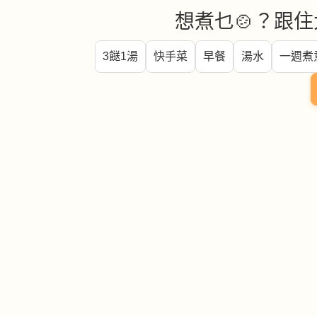
想煮乜🍲？跟住
3餸1湯
快手菜
早餐
湯水
一週煮