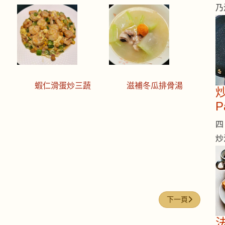
乃
蝦仁滑蛋炒三蔬
滋補冬瓜排骨湯
炒
P
四 
炒
下一篇文章: 今日煮意
下一頁