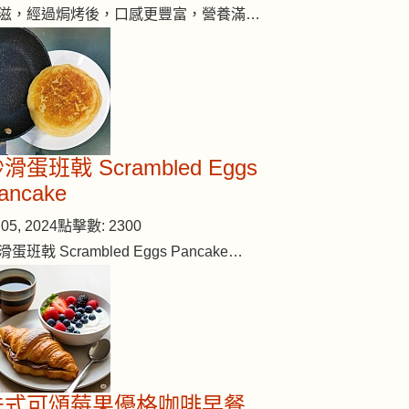
滋，經過焗烤後，口感更豐富，營養滿…
滑蛋班戟 Scrambled Eggs
ancake
05, 2024
點擊數: 2300
滑蛋班戟 Scrambled Eggs Pancake…
 (#221)
法式可頌莓果優格咖啡早餐