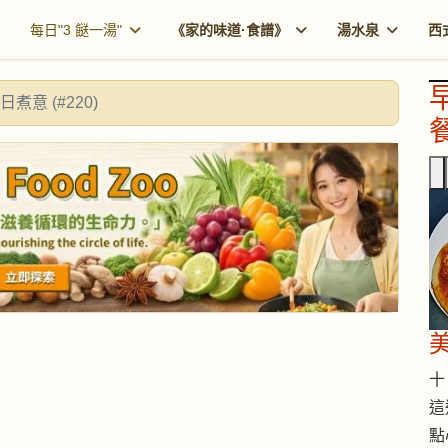
每日"3 餸一湯"
《家的味道·食譜》
湯水泉
西
日煮意 (#220)
餐
十 
這
點