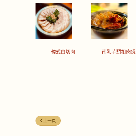
韓式白切肉
南乳芋頭扣肉煲
上一篇文章: 今日煮意 (#219)
上一頁