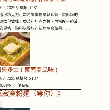
09, 2025
點擊數: 1531
這份巧克力可頌莓果優格早餐套餐，將酥脆的
頌麵包塗抹上香濃的巧克力醬，再搭配一碗清
的優格，點綴以酸甜的新鮮綜合莓果，…
央多士 ( 東南亞風味 )
09, 2025
點擊數: 2137
咖央多士（Kaya…
《寂寞粉麵（等你）》