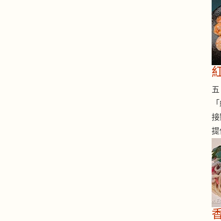
五 
「
接
提