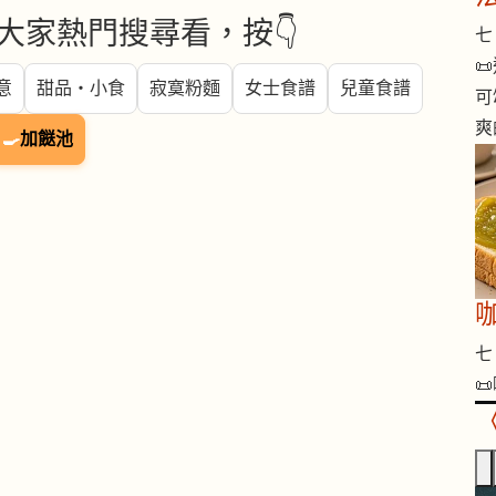
大家熱門搜尋看，按👇
七 

意
甜品・小食
寂寞粉麵
女士食譜
兒童食譜
可
爽
🍳
加餸池
咖
七 
