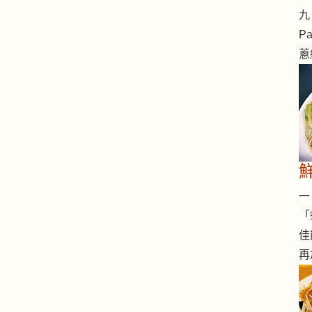
九 
Pa
蔥
一 
「
佳
再