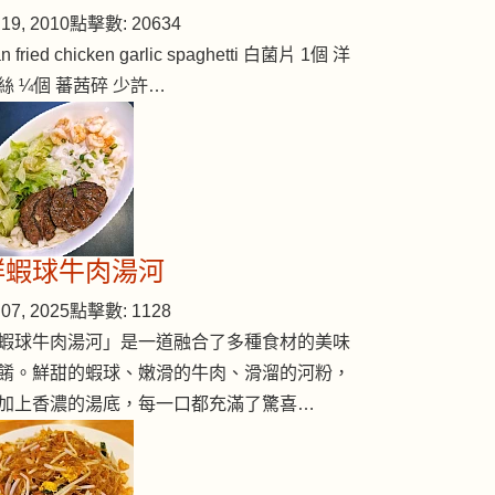
19, 2010
點擊數: 20634
n fried chicken garlic spaghetti 白菌片 1個 洋
絲 ¼個 蕃茜碎 少許…
鮮蝦球牛肉湯河
07, 2025
點擊數: 1128
蝦球牛肉湯河」是一道融合了多種食材的美味
餚。鮮甜的蝦球、嫩滑的牛肉、滑溜的河粉，
加上香濃的湯底，每一口都充滿了驚喜…