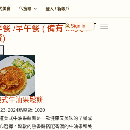
式美食
🔍搜尋
登入 / 新帳戶
Sign In
早餐 /早午餐 ( 備有 90天早
)
美式牛油果鬆餅
23, 2024
點擊數: 1020
道美式牛油果鬆餅是一款健康又美味的早餐或
心選擇。鬆軟的熱香餅搭配香濃的牛油果和美