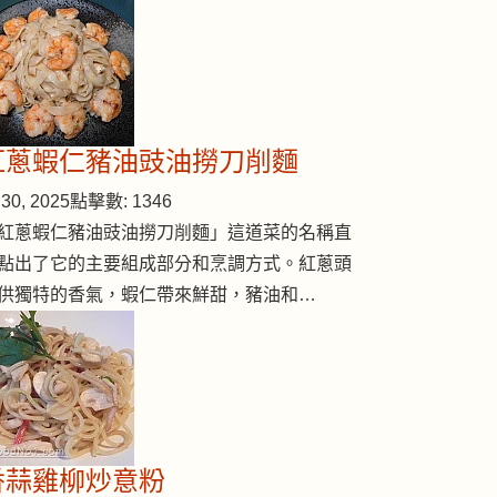
紅蔥蝦仁豬油豉油撈刀削麵
30, 2025
點擊數: 1346
紅蔥蝦仁豬油豉油撈刀削麵」這道菜的名稱直
點出了它的主要組成部分和烹調方式。紅蔥頭
供獨特的香氣，蝦仁帶來鮮甜，豬油和…
香蒜雞柳炒意粉