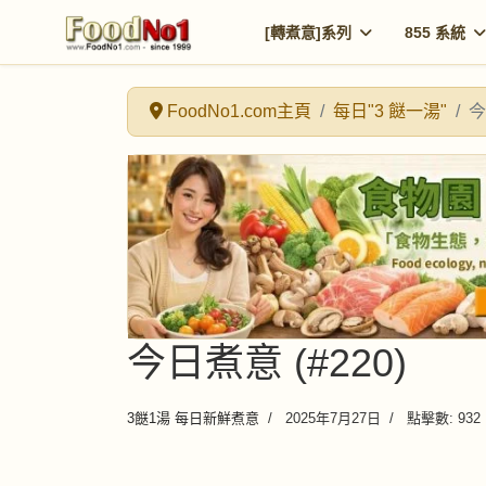
[轉煮意]系列
855 系統
FoodNo1.com主頁
每日"3 餸一湯"
今
今日煮意 (#220)
3餸1湯 每日新鮮煮意
2025年7月27日
點擊數: 932