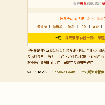
搜尋全站 或「按」以下「關鍵
滋補湯
|
簡易菜
|
婦女
|
孕婦
|
西餐
|
推薦：
每天煮意 (3餸一湯)
|
每週
**
免責聲明
** 本網站所提供的食譜、健康資訊及相關
及烹飪參考。 聲明：食譜內容可能因時間、食材產地
站不保證資訊的即時性、完整性及絕對準確性。
©1999 to 2026 ·
FoodNo1
.com · 二十六載滋味相伴