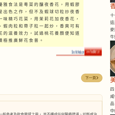
優 雅 食 法 是 粵 菜 的 釀 夜 香 花 ， 用 蝦 膠
是 出 色 之 作 ， 但 不 及 蝦 球 切 粒 炒 夜 香
十一
一 味 精 巧 花 菜 ， 用 茉 莉 花 加 夜 香 花 ，
這
、 蝦 肉 粒 和 帶 子 粒 一 起 炒 ， 香 爽 可 有
麥
花 的 滋 養 效 力 ， 試 過 桃 花 養 顏 便 知 道
牛
積 極 推 廣 鮮 花 食 普 。
下一篇文章: 半煎
下一頁
四 
咸
品
中
一般參考及飲食靈感之用， 並不構成任何醫療建議、診斷或治