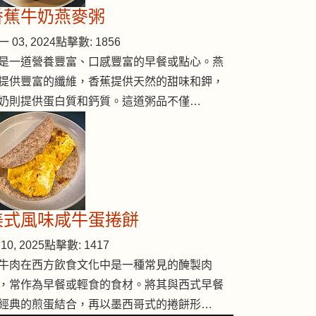
香蕉牛奶燕麥粥
 03, 2024
點擊數: 1856
是一道營養豐富、口感豐富的早餐或點心。燕
提供豐富的纖維，香蕉提供天然的甜味和鉀，
奶則提供蛋白質和鈣質。這道粥品不僅…
煮魚
美式風味咸牛蛋捲餅
10, 2025
點擊數: 1417
牛肉在西方飲食文化中是一種常見的醃製肉
，常作為早餐或輕食的食材。將其與西式早餐
經典的煎蛋結合，再以墨西哥式的捲餅形…