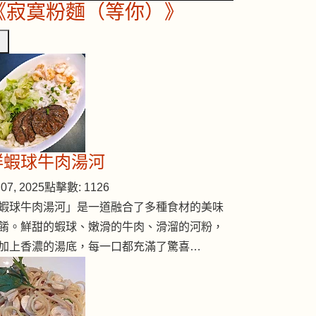
《寂寞粉麵（等你）》
鮮蝦球牛肉湯河
07, 2025
點擊數: 1126
蝦球牛肉湯河」是一道融合了多種食材的美味
餚。鮮甜的蝦球、嫩滑的牛肉、滑溜的河粉，
加上香濃的湯底，每一口都充滿了驚喜…