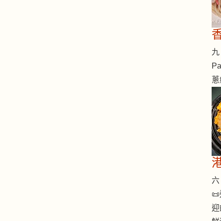
九 
Pa
蔥
六 

迎