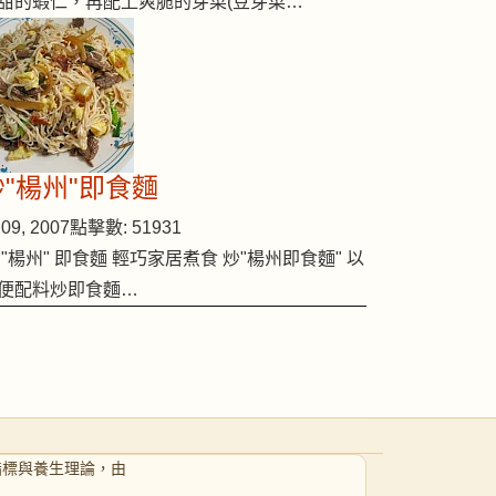
甜的蝦仁，再配上爽脆的芽菜(豆芽菜…
炒"楊州"即食麵
09, 2007
點擊數: 51931
 "楊州" 即食麵 輕巧家居煮食 炒"楊州即食麵" 以
便配料炒即食麵…
指標與養生理論，由