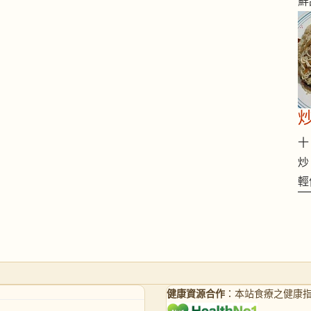
鮮
十 
炒
輕
健康資源合作
：本站食療之健康