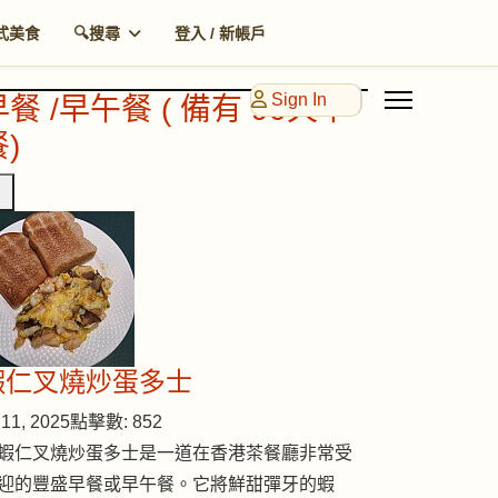
式美食
🔍搜尋
登入 / 新帳戶
Sign In
早餐 /早午餐 ( 備有 90天早
)
蝦仁叉燒炒蛋多士
11, 2025
點擊數: 852
蝦仁叉燒炒蛋多士是一道在香港茶餐廳非常受
迎的豐盛早餐或早午餐。它將鮮甜彈牙的蝦