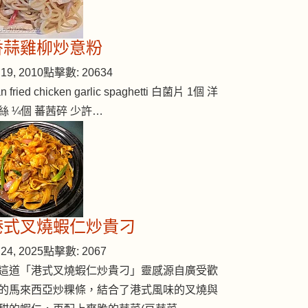
香蒜雞柳炒意粉
19, 2010
點擊數: 20634
n fried chicken garlic spaghetti 白菌片 1個 洋
絲 ¼個 蕃茜碎 少許…
港式叉燒蝦仁炒貴刁
24, 2025
點擊數: 2067
這道「港式叉燒蝦仁炒貴刁」靈感源自廣受歡
的馬來西亞炒粿條，結合了港式風味的叉燒與