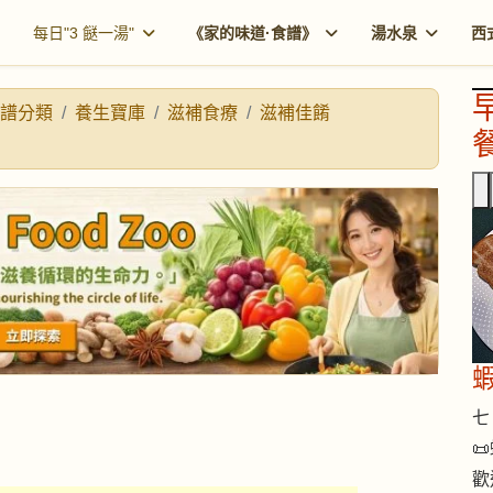
每日"3 餸一湯"
《家的味道·食譜》
湯水泉
西
譜分類
養生寶庫
滋補食療
滋補佳餚
餐
七 

歡