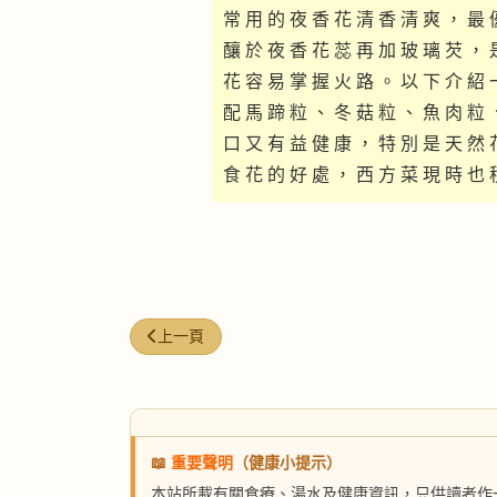
常 用 的 夜 香 花 清 香 清 爽 ， 最 
釀 於 夜 香 花 蕊 再 加 玻 璃 芡 ， 
花 容 易 掌 握 火 路 。 以 下 介 紹 
配 馬 蹄 粒 、 冬 菇 粒 、 魚 肉 粒 
口 又 有 益 健 康 ， 特 別 是 天 然 
食 花 的 好 處 ， 西 方 菜 現 時 也 
上一篇文章: 黨蔘扣白鱔
上一頁
📖
重要聲明
（健康小提示）
本站所載有關食療、湯水及健康資訊，只供讀者作