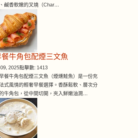
、鹹香軟嫩的叉燒（Char…
早餐牛角包配煙三文魚
09, 2025
點擊數: 1413
早餐牛角包配煙三文魚（煙燻鮭魚）是一份充
法式風情的輕奢早餐選擇。香酥鬆軟、層次分
的牛角包，從中間切開，夾入鮮嫩油潤…