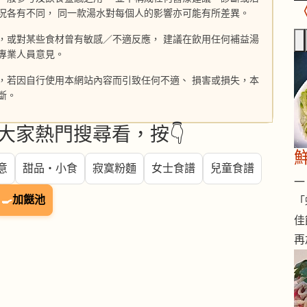
況各有不同， 同一款湯水對每個人的影響亦可能有所差異。
，或對某些食材曾有敏感／不適反應， 建議在飲用任何補益湯
專業人員意見。
，若因自行使用本網站內容而引致任何不適、 損害或損失，本
斷。
大家熱門搜尋看，按👇
意
甜品・小食
寂寞粉麵
女士食譜
兒童食譜
一 
🍳
加餸池
「
佳
再