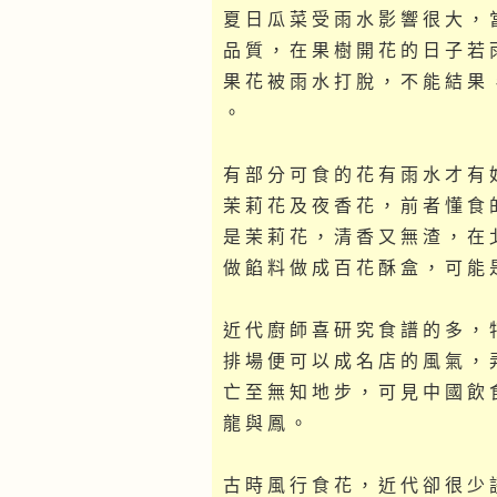
夏 日 瓜 菜 受 雨 水 影 響 很 大 ， 
品 質 ， 在 果 樹 開 花 的 日 子 若 
果 花 被 雨 水 打 脫 ， 不 能 結 果 
。
有 部 分 可 食 的 花 有 雨 水 才 有 
茉 莉 花 及 夜 香 花 ， 前 者 懂 食 
是 茉 莉 花 ， 清 香 又 無 渣 ， 在 
做 餡 料 做 成 百 花 酥 盒 ， 可 能 
近 代 廚 師 喜 研 究 食 譜 的 多 ， 
排 場 便 可 以 成 名 店 的 風 氣 ， 
亡 至 無 知 地 步 ， 可 見 中 國 飲 
龍 與 鳳 。
古 時 風 行 食 花 ， 近 代 卻 很 少 