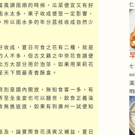
仁
當 風 調 雨 順 的 時 候 ， 瓜 菜 便 宜 又 有 好
雨 水 太 多 ， 果 子 收 成 便 受 一 定 影 響 ，
， 所 以 雨 水 多 的 年 分 荔 枝 收 成 自 然 少
好 收 成 ， 夏 日 可 食 之 花 有 二 種 ， 就 是
的 人 不 多 ， 但 古 文 籍 之 中 奈 花 食 譜 便
北 方 大 部 分 用 於 泡 茶 ， 如 果 用 茉 莉 花
七 
是 天 下 間 最 青 香 酥 盒 。

滿
特 別 是 國 內 開 放 ， 無 知 食 客 一 多 ， 有
明
弄 至 全 金 宴 也 可 以 麵 世 ， 飲 食 正 義 淪
食 無 進 返 退 ， 如 果 有 到 廣 州 一 試 便 知
談 及 ， 論 實 際 食 花 清 爽 又 補 益 ， 夏 日