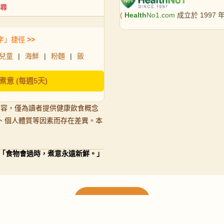
(
Health
No1.com
成立於 1997
字」捷徑
>>
兒童
|
海鮮
|
粉麵
|
飯
煮意 (每週5天)
內容，僅為讀者提供健康飲食概念
、個人體質等因素而存在差異。本
「食物會過時，煮意永遠新鮮。」
載入更多食譜