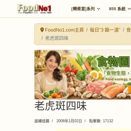
[轉煮意]系列
855 系統
FoodNo1.com主頁
每日"3 餸一湯"
食
老虎斑四味
老虎斑四味
滋補佳餚
2008年1月02日
點擊數: 17132