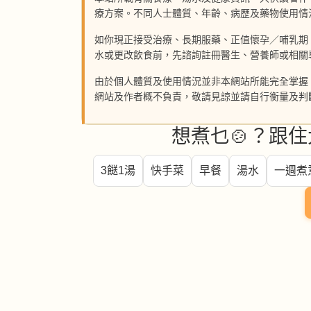
療方案。不同人士體質、年齡、病歷及藥物使用情
如你現正接受治療、長期服藥、正值懷孕／哺乳期
水或更改飲食前，先諮詢註冊醫生、營養師或相關
由於個人體質及使用情況並非本網站所能完全掌握
網站及作者概不負責，敬請見諒並請自行衡量及判
想煮乜🍲？跟住
3餸1湯
快手菜
早餐
湯水
一週煮