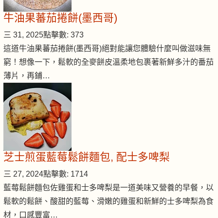
牛油果蕃茄捲餅(墨西哥)
三 31, 2025
點擊數: 373
這道牛油果蕃茄捲餅(墨西哥)絕對能讓您體驗什麼叫做滋味無
窮！想像一下，鬆軟的全麥餅皮溫柔地包裹著新鮮多汁的番茄
薄片，再鋪…
芝士煎蛋藍莓鬆餅麵包, 配士多啤梨
三 27, 2024
點擊數: 1714
藍莓鬆餅麵包佐雞蛋和士多啤梨是一道美味又營養的早餐，以
鬆軟的鬆餅、酸甜的藍莓、滑嫩的雞蛋和新鮮的士多啤梨為食
材，口感豐富…