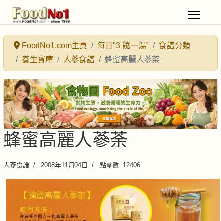
FoodNo1.com主頁
每日"3 餸一湯"
食譜分類
養生寶庫
人蔘食譜
蜂蜜高麗人蔘荼
蜂蜜高麗人蔘荼
人蔘食譜
2008年11月04日
點擊數: 12406