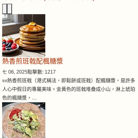
熱香煎班戟配楓糖漿
七 06, 2025
點擊數: 1217
📜熱香煎班戟（港式稱法，即鬆餅或班戟）配楓糖漿，是許多
人心中假日的專屬美味。金黃色的班戟堆疊成小山，淋上琥珀
色的楓糖漿，…