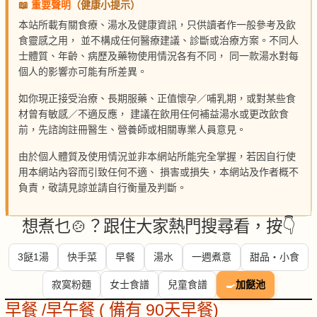
📖
重要聲明
（健康小提示）
本站所載有關食療、湯水及健康資訊，只供讀者作一般參考及飲
食靈感之用， 並不構成任何醫療建議、診斷或治療方案。不同人
士體質、年齡、病歷及藥物使用情況各有不同， 同一款湯水對每
個人的影響亦可能有所差異。
如你現正接受治療、長期服藥、正值懷孕／哺乳期，或對某些食
材曾有敏感／不適反應， 建議在飲用任何補益湯水或更改飲食
前，先諮詢註冊醫生、營養師或相關專業人員意見。
由於個人體質及使用情況並非本網站所能完全掌握，若因自行使
用本網站內容而引致任何不適、 損害或損失，本網站及作者概不
負責，敬請見諒並請自行衡量及判斷。
想煮乜🍲？跟住大家熱門搜尋看，按👇
3餸1湯
快手菜
早餐
湯水
一週煮意
甜品・小食
寂寞粉麵
女士食譜
兒童食譜
🍳
加餸池
早餐 /早午餐 ( 備有 90天早餐)