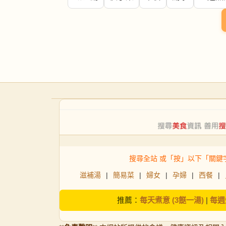
搜尋全站 或「按」以下「關鍵
滋補湯
|
簡易菜
|
婦女
|
孕婦
|
西餐
|
推薦：
每天煮意 (3餸一湯)
|
每週