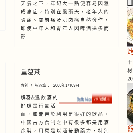
天 氣 之 下 ， 年 紀 大 一 點 便 容 易 因 濕
成 痛 症 ， 特 別 在 風 雨 天 ， 老 年 人 的
骨 痛 、 關 前 痛 及 肌 肉 痛 自 然 發 作 ，
即 使 中 年 人 和 青 年 人 因 啤 酒 過 多 而
形
十 
材
重葛茶
2
食神
解酒篇
2008年1月09日
解酒去濕 飲 酒 的
好 處 是 行 氣 活
血 ， 如 能 善 於 利 用 是 很 好 的 飲 品 。
中 國 古 方 食 制 之 中 有 很 多 都 是 用 酒
炮 製 ， 用 意 是 以 酒 帶 動 藥 力 ， 特 別