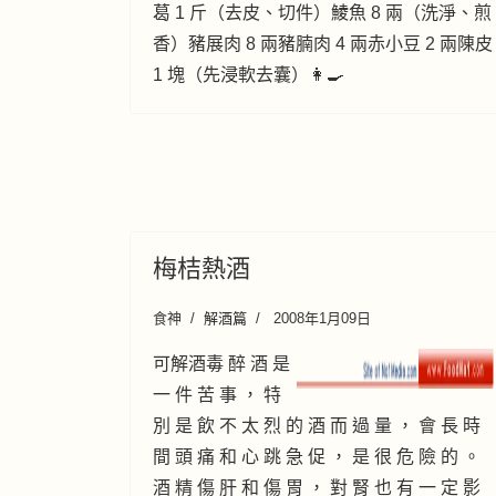
葛 1 斤（去皮、切件）鯪魚 8 兩（洗淨、煎
香）豬展肉 8 兩豬腩肉 4 兩赤小豆 2 兩陳皮
1 塊（先浸軟去囊）👩‍🍳
梅桔熱酒
食神
解酒篇
2008年1月09日
可解酒毒 醉 酒 是
一 件 苦 事 ， 特
別 是 飲 不 太 烈 的 酒 而 過 量 ， 會 長 時
間 頭 痛 和 心 跳 急 促 ， 是 很 危 險 的 。
酒 精 傷 肝 和 傷 胃 ， 對 腎 也 有 一 定 影