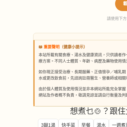
請使用下方
📖
重要聲明
（健康小提示）
本站所載有關食療、湯水及健康資訊，只供讀者作
療方案。不同人士體質、年齡、病歷及藥物使用情
如你現正接受治療、長期服藥、正值懷孕／哺乳期
水或更改飲食前，先諮詢註冊醫生、營養師或相關
由於個人體質及使用情況並非本網站所能完全掌握
網站及作者概不負責，敬請見諒並請自行衡量及判
想煮乜🍲？跟住
3餸1湯
快手菜
早餐
湯水
一週煮