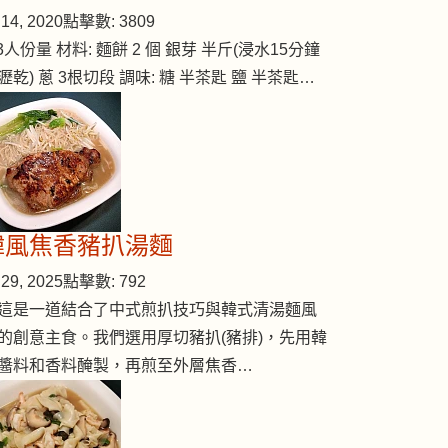
14, 2020
點擊數: 3809
-3人份量 材料: 麵餅 2 個 銀芽 半斤(浸水15分鐘
瀝乾) 蔥 3根切段 調味: 糖 半茶匙 鹽 半茶匙…
韓風焦香豬扒湯麵
29, 2025
點擊數: 792
這是一道結合了中式煎扒技巧與韓式清湯麵風
的創意主食。我們選用厚切豬扒(豬排)，先用韓
醬料和香料醃製，再煎至外層焦香…