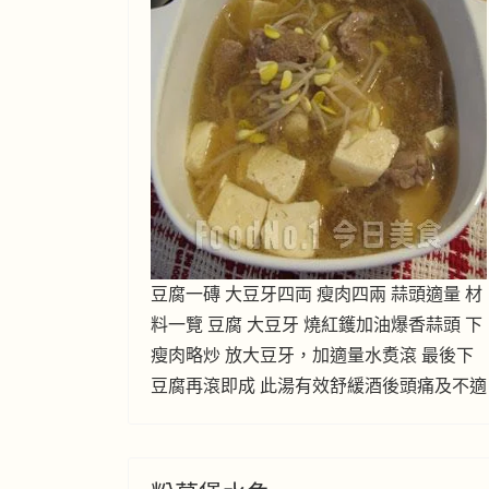
豆腐一磚 大豆牙四両 瘦肉四兩 蒜頭適量 材
料一覽 豆腐 大豆牙 燒紅鑊加油爆香蒜頭 下
瘦肉略炒 放大豆牙，加適量水煑滾 最後下
豆腐再滾即成 此湯有效舒緩酒後頭痛及不適