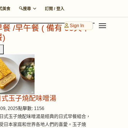
式美食
🔍搜尋
訂閱 / 登入
Sign In
早餐 /早午餐 ( 備有 90天早
)
日式玉子燒配味噌湯
09, 2025
點擊數: 1156
日式玉子燒配味噌湯是經典的日式早餐組合，
受日本家庭和世界各地人們的喜愛。玉子燒