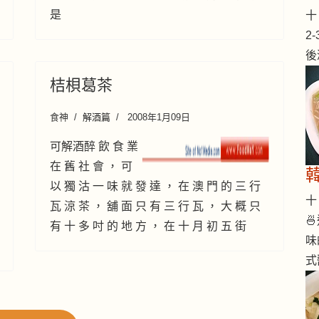
是
十 
2
後
桔梖葛茶
食神
解酒篇
2008年1月09日
可解酒醉 飲 食 業
在 舊 社 會 ， 可
以 獨 沽 一 味 就 發 達 ， 在 澳 門 的 三 行
十 
瓦 涼 茶 ， 舖 面 只 有 三 行 瓦 ， 大 概 只

有 十 多 吋 的 地 方 ， 在 十 月 初 五 街
味
式