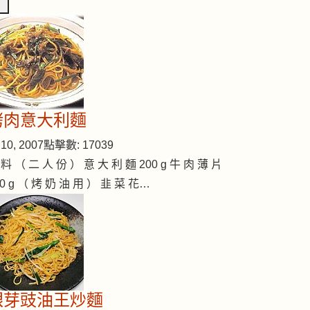
烤肉意大利麵
10, 2007
點擊數: 17039
 料 （ 二 人 份 ） 意 大 利 麵 200 g 牛 肉 薄 片
00 g （ 烤 奶 油 用 ） 韭 菜 花…
銀芽豉油王炒麵