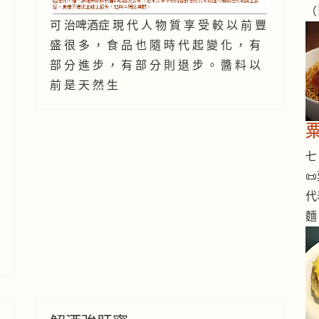
（
可 治啤酒症 現 代 人 物 質 享 受 較 以 前 豐
盛 很 多 ， 食 品 也 隨 時 代 起 變 化 ， 有
部 分 進 步 ， 有 部 分 則 退 步 。 醬 料 以
前 是 天 然 生
七 

代
麵