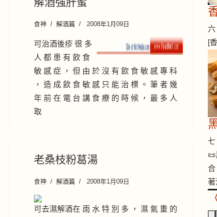
解酒強肝蜜
食神
解酒篇
2008年1月09日
六 
[
可治酒後疹 很 多
人 都 患 有 飲 食
敏 感 症 ， 但 由 於 沒 有 飲 食 敏 感 專 科
， 造 成 飲 食 敏 感 只 能 治 標 。 筆 者 幾
年 前 在 電 台 講 食 療 的 時 候 ， 最 多 人
取
七 

老桑枝粉葛湯
合
著
食神
解酒篇
2008年1月09日
可去濕解酒在 雨 水 特 別 多 ， 濕 氣 重 的