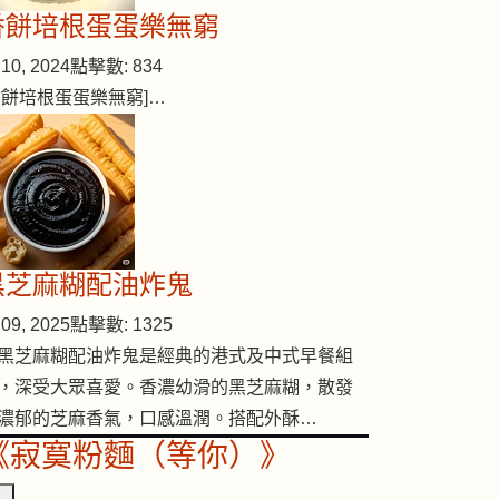
香餅培根蛋蛋樂無窮
10, 2024
點擊數: 834
香餅培根蛋蛋樂無窮]…
黑芝麻糊配油炸鬼
09, 2025
點擊數: 1325
黑芝麻糊配油炸鬼是經典的港式及中式早餐組
，深受大眾喜愛。香濃幼滑的黑芝麻糊，散發
濃郁的芝麻香氣，口感溫潤。搭配外酥…
《寂寞粉麵（等你）》