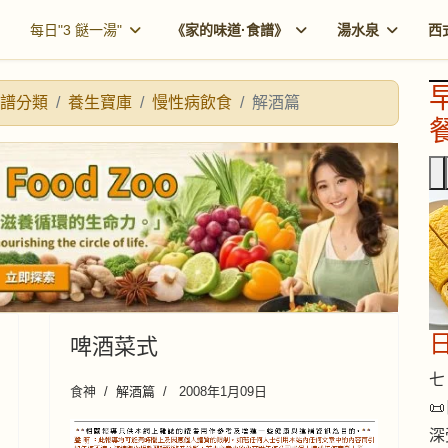
每日"3 餸一湯"
《家的味道·食譜》
湯水泉
西
譜分類
養生寶庫
慢性病飲食
解酒篇
餐
啤酒菜式
七 
食神
解酒篇
2008年1月09日

深