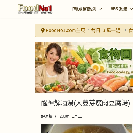
[轉煮意]系列
855 系統
FoodNo1.com主頁
每日"3 餸一湯"
食
醒神解酒湯(大荳芽瘦肉豆腐湯)
解酒篇
2008年1月11日