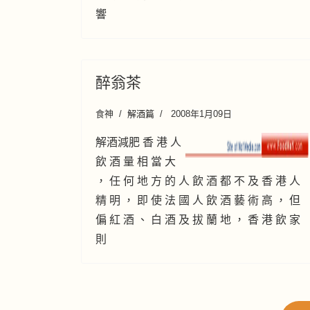
響
醉翁茶
食神
解酒篇
2008年1月09日
解酒減肥 香 港 人
飲 酒 量 相 當 大
， 任 何 地 方 的 人 飲 酒 都 不 及 香 港 人
精 明 ， 即 使 法 國 人 飲 酒 藝 術 高 ， 但
偏 紅 酒 、 白 酒 及 拔 蘭 地 ， 香 港 飲 家
則