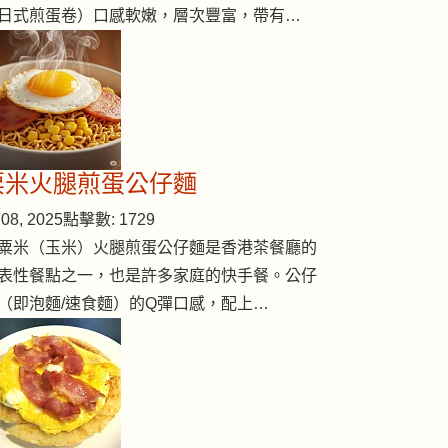
日式煎蛋卷）口感軟嫩，層次豐富，帶有…
粟米火腿煎蛋公仔麵
08, 2025
點擊數: 1729
粟米（玉米）火腿煎蛋公仔麵是香港茶餐廳的
表性餐點之一，也是許多家庭的快手餐。公仔
（即泡麵/速食麵）的Q彈口感，配上…