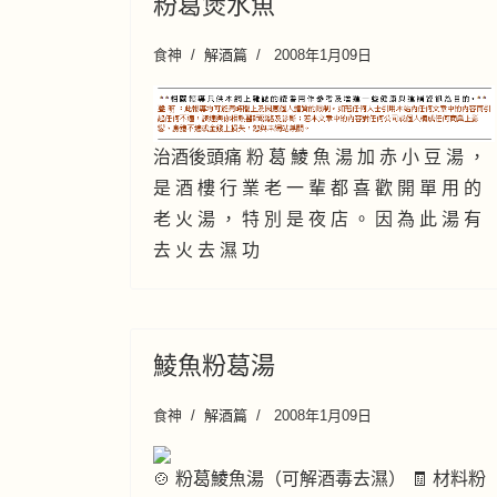
粉葛煲水魚
食神
解酒篇
2008年1月09日
治酒後頭痛 粉 葛 鯪 魚 湯 加 赤 小 豆 湯 ，
是 酒 樓 行 業 老 一 輩 都 喜 歡 開 單 用 的
老 火 湯 ， 特 別 是 夜 店 。 因 為 此 湯 有
去 火 去 濕 功
鯪魚粉葛湯
食神
解酒篇
2008年1月09日
🍲 粉葛鯪魚湯（可解酒毒去濕） 🧾 材料粉