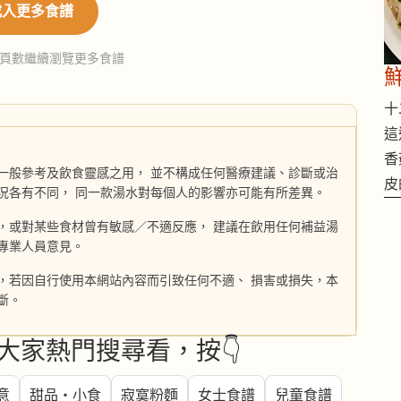
載入更多食譜
頁數繼續瀏覽更多食譜
十二
這
香
一般參考及飲食靈感之用， 並不構成任何醫療建議、診斷或治
皮
況各有不同， 同一款湯水對每個人的影響亦可能有所差異。
，或對某些食材曾有敏感／不適反應， 建議在飲用任何補益湯
專業人員意見。
，若因自行使用本網站內容而引致任何不適、 損害或損失，本
斷。
大家熱門搜尋看，按👇
意
甜品・小食
寂寞粉麵
女士食譜
兒童食譜