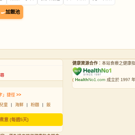
🍳
加餸池
健康資源合作
：本站食療之健康
(
Health
No1.com
成立於 1997
字」捷徑
>>
兒童
|
海鮮
|
粉麵
|
飯
煮意 (每週5天)