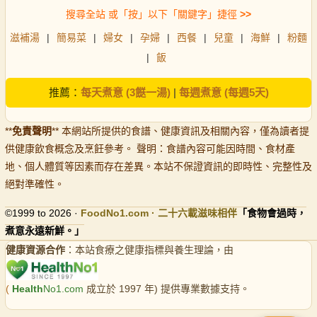
搜尋全站 或「按」以下「關鍵字」捷徑
>>
滋補湯
|
簡易菜
|
婦女
|
孕婦
|
西餐
|
兒童
|
海鮮
|
粉麵
|
飯
推薦：
每天煮意 (3餸一湯)
|
每週煮意 (每週5天)
**
免責聲明
** 本網站所提供的食譜、健康資訊及相關內容，僅為讀者提
供健康飲食概念及烹飪參考。 聲明：食譜內容可能因時間、食材產
地、個人體質等因素而存在差異。本站不保證資訊的即時性、完整性及
絕對準確性。
©1999 to 2026 ·
FoodNo1
.com · 二十六載滋味相伴
「食物會過時，
煮意永遠新鮮。」
健康資源合作
：本站食療之健康指標與養生理論，由
(
Health
No1.com
成立於 1997 年) 提供專業數據支持。