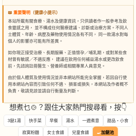
📖
重要聲明
（健康小提示）
本站所載有關食療、湯水及健康資訊，只供讀者作一般參考及飲
食靈感之用， 並不構成任何醫療建議、診斷或治療方案。不同人
士體質、年齡、病歷及藥物使用情況各有不同， 同一款湯水對每
個人的影響亦可能有所差異。
如你現正接受治療、長期服藥、正值懷孕／哺乳期，或對某些食
材曾有敏感／不適反應， 建議在飲用任何補益湯水或更改飲食
前，先諮詢註冊醫生、營養師或相關專業人員意見。
由於個人體質及使用情況並非本網站所能完全掌握，若因自行使
用本網站內容而引致任何不適、 損害或損失，本網站及作者概不
負責，敬請見諒並請自行衡量及判斷。
想煮乜🍲？跟住大家熱門搜尋看，按👇
3餸1湯
快手菜
早餐
湯水
一週煮意
甜品・小食
寂寞粉麵
女士食譜
兒童食譜
🍳
加餸池