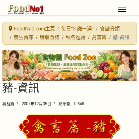
FoodNo1.com主頁
每日"3 餸一湯"
食譜分類
養生寶庫
纖體食譜
秋冬進補
禽畜篇
豬-資訊
豬-資訊
禽畜篇
2007年12月05日
點擊數: 12646