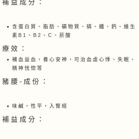
補 益 成 分 ：
含 蛋 白 質 、 脂 肪 、 礦 物 質 、 磷 、 鐵 、 鈣 、 維 生
素 B 1 、 B 2 、 C 、 菸 酸
療 效 ：
補 血 益 血 ， 養 心 安 神 ， 可 治 血 虛 心 悸 、 失 眠 、
精 神 恍 惚 等
豬 腰 - 成 份 ：
味 鹹 ， 性 平 ， 入 腎 經
補 益 成 分 ：