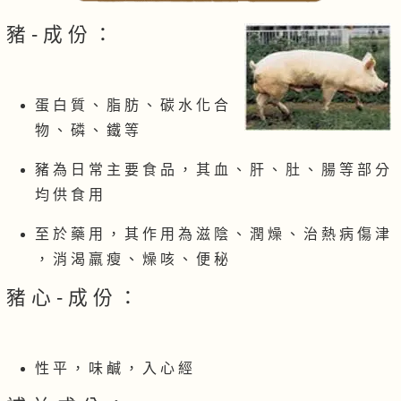
豬 - 成 份 ：
蛋 白 質 、 脂 肪 、 碳 水 化 合
物 、 磷 、 鐵 等
豬 為 日 常 主 要 食 品 ， 其 血 、 肝 、 肚 、 腸 等 部 分
均 供 食 用
至 於 藥 用 ， 其 作 用 為 滋 陰 、 潤 燥 、 治 熱 病 傷 津
， 消 渴 羸 瘦 、 燥 咳 、 便 秘
豬 心 - 成 份 ：
性 平 ， 味 鹹 ， 入 心 經