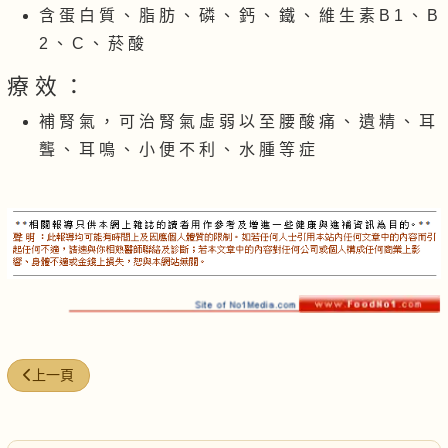
含 蛋 白 質 、 脂 肪 、 磷 、 鈣 、 鐵 、 維 生 素 B 1 、 B
2 、 C 、 菸 酸
療 效 ：
補 腎 氣 ， 可 治 腎 氣 虛 弱 以 至 腰 酸 痛 、 遺 精 、 耳
聾 、 耳 鳴 、 小 便 不 利 、 水 腫 等 症
上一篇文章: 天麻燉豬腦
上一頁