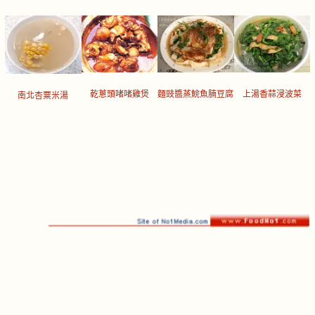
乾蔥頭啫啫雞煲
麵豉醬蒸鯇魚腩豆腐
上湯香蒜浸波菜
南北杏粟米湯