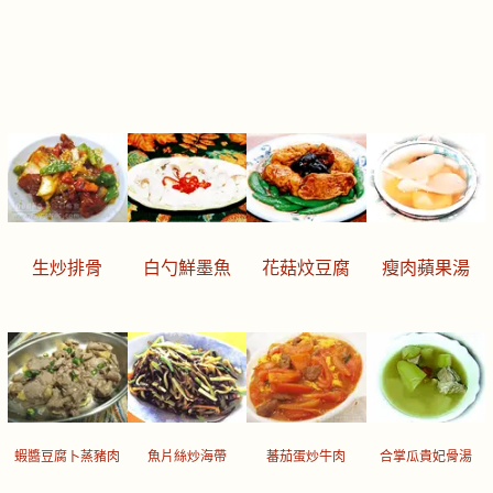
生炒排骨
白勺鮮墨魚
花菇炆豆腐
瘦肉蘋果湯
蝦醬豆腐卜蒸豬肉
魚片絲炒海帶
蕃茄蛋炒牛肉
合掌瓜貴妃骨湯