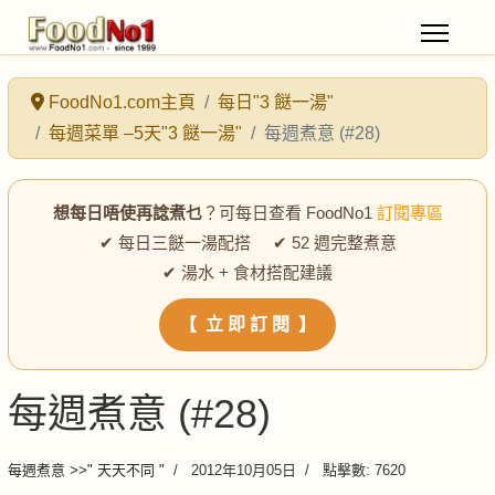
FoodNo1.com主頁
每日"3 餸一湯"
每週菜單 –5天"3 餸一湯"
每週煮意 (#28)
想每日唔使再諗煮乜
？可每日查看 FoodNo1
訂閱專區
✔ 每日三餸一湯配搭 ✔ 52 週完整煮意
✔ 湯水 + 食材搭配建議
【 立 即 訂 閱 】
每週煮意 (#28)
每週煮意 >>" 天天不同 "
2012年10月05日
點擊數: 7620