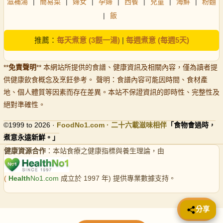
滋補湯
|
簡易菜
|
婦女
|
孕婦
|
西餐
|
兒童
|
海鮮
|
粉麵
|
飯
推薦：
每天煮意 (3餸一湯)
|
每週煮意 (每週5天)
**
免責聲明
** 本網站所提供的食譜、健康資訊及相關內容，僅為讀者提
供健康飲食概念及烹飪參考。 聲明：食譜內容可能因時間、食材產
地、個人體質等因素而存在差異。本站不保證資訊的即時性、完整性及
絕對準確性。
©1999 to 2026 ·
FoodNo1
.com · 二十六載滋味相伴
「食物會過時，
煮意永遠新鮮。」
健康資源合作
：本站食療之健康指標與養生理論，由
(
Health
No1.com
成立於 1997 年) 提供專業數據支持。
📤 分享
分享