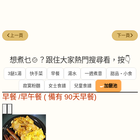
上一篇文章: 每週煮意 (#29)
下一篇文章: 
上一頁
下一頁
想煮乜🍲？跟住大家熱門搜尋看，按👇
3餸1湯
快手菜
早餐
湯水
一週煮意
甜品・小食
寂寞粉麵
女士食譜
兒童食譜
🍳
加餸池
早餐 /早午餐 ( 備有 90天早餐)