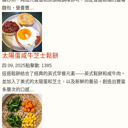
麵包，營養豐…
太陽蛋咸牛芝士鬆餅
四 09, 2025
點擊數: 1385
這道鬆餅結合了經典的英式早餐元素——英式鬆餅和咸牛肉，
並加入了美式的太陽蛋和芝士，以及新鮮的番茄，創造出豐富
多層次的口感…