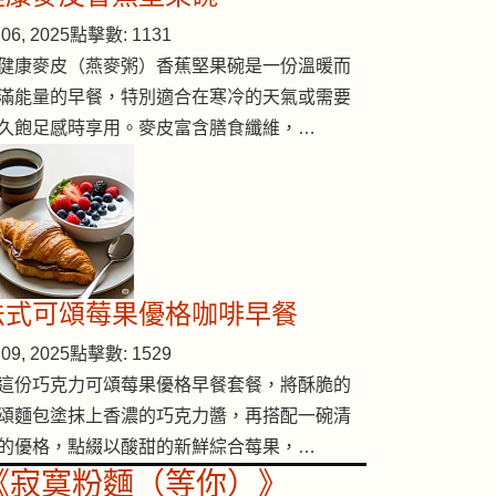
06, 2025
點擊數: 1131
健康麥皮（燕麥粥）香蕉堅果碗是一份溫暖而
滿能量的早餐，特別適合在寒冷的天氣或需要
久飽足感時享用。麥皮富含膳食纖維，…
法式可頌莓果優格咖啡早餐
09, 2025
點擊數: 1529
這份巧克力可頌莓果優格早餐套餐，將酥脆的
頌麵包塗抹上香濃的巧克力醬，再搭配一碗清
的優格，點綴以酸甜的新鮮綜合莓果，…
《寂寞粉麵（等你）》