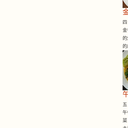
四 
金
的
的
五 
午
菜