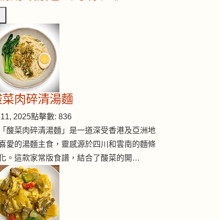
 (#39)
酸菜肉碎清湯麵
11, 2025
點擊數: 836
「酸菜肉碎清湯麵」是一道深受香港及亞洲地
喜愛的湯麵主食，靈感源於四川和雲南的麵條
化。這款家常版食譜，結合了酸菜的開…