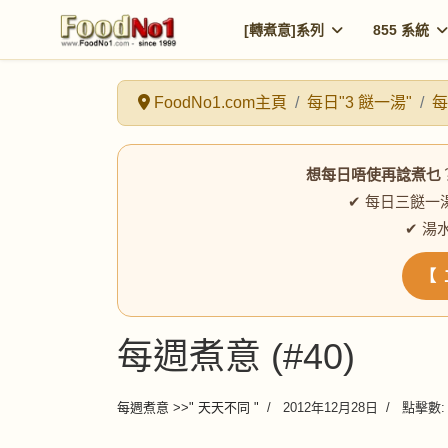
[轉煮意]系列
855 系統
FoodNo1.com主頁
每日"3 餸一湯"
每
想每日唔使再諗煮乜
✔ 每日三餸一
✔ 湯
【 
每週煮意 (#40)
每週煮意 >>" 天天不同 "
2012年12月28日
點擊數: 