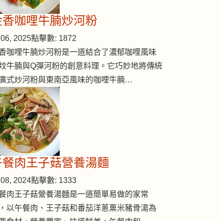
金香咖哩牛腩炒河粉
06, 2025
點擊數: 1872
香咖哩牛腩炒河粉是一道結合了濃郁咖哩風味
炆牛腩與Q彈河粉的創意料理。它巧妙地將傳統
廣式炒河粉與東南亞風味的咖哩牛腩…
午餐肉王子菇營養湯麵
08, 2024
點擊數: 1333
餐肉王子菇營養湯麵是一道簡單易做的家常
，以午餐肉、王子菇和番茄洋蔥粟米豬骨湯為