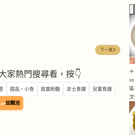
下一篇文章: 每週煮意
下一頁
十 
大家熱門搜尋看，按👇

區
意
甜品・小食
寂寞粉麵
女士食譜
兒童食譜
文
🍳
加餸池