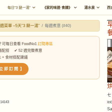
每日"3 餸一湯"
《家的味道·食譜》
湯水泉
西
週菜單 –5天"3 餸一湯"
每週煮意 (#40)
餐
？可每日查看 FoodNo1
訂閱專區
湯配搭 ✔ 52 週完整煮意
水 + 食材搭配建議
立 即 訂 閱 】
七 

14143
S