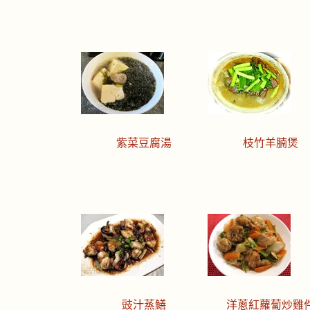
紫菜豆腐湯
枝竹羊腩煲
豉汁蒸鱔
洋蔥紅蘿蔔炒雞