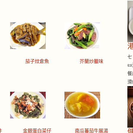
七 
茄子炆倉魚
芥蘭炒臘味

餐
滑
件
金銀蛋白菜仔
南瓜蕃茄牛展湯