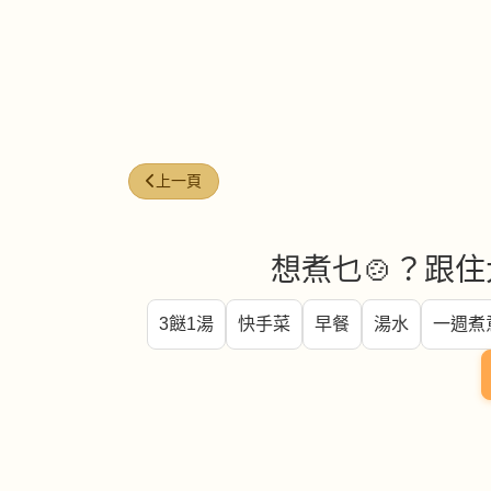
上一篇文章: 每週煮意 (#41)
上一頁
想煮乜🍲？跟住
3餸1湯
快手菜
早餐
湯水
一週煮