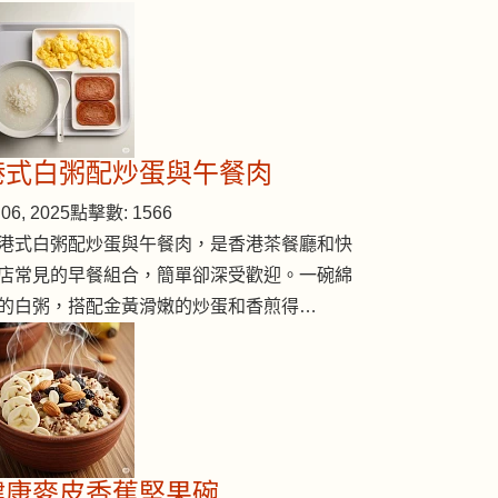
港式白粥配炒蛋與午餐肉
06, 2025
點擊數: 1566
港式白粥配炒蛋與午餐肉，是香港茶餐廳和快
店常見的早餐組合，簡單卻深受歡迎。一碗綿
的白粥，搭配金黃滑嫩的炒蛋和香煎得…
健康麥皮香蕉堅果碗