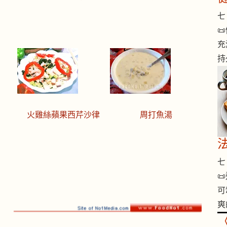
七 

充
持
火雞絲蘋果西芹沙律
周打魚湯
七 

可
爽