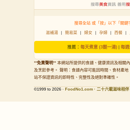
搜尋全站 或「按」以下「關鍵
滋補湯
|
簡易菜
|
婦女
|
孕婦
|
西餐
|
推薦：
每天煮意 (3餸一湯)
|
每週
**
免責聲明
** 本網站所提供的食譜、健康資訊及相關
及烹飪參考。 聲明：食譜內容可能因時間、食材產地
站不保證資訊的即時性、完整性及絕對準確性。
©1999 to 2026 ·
FoodNo1
.com · 二十六載滋味相伴