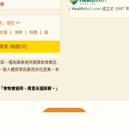
(
Health
No1.com
成立於 1997
字」捷徑
>>
兒童
|
海鮮
|
粉麵
|
飯
煮意 (每週5天)
內容，僅為讀者提供健康飲食概念
、個人體質等因素而存在差異。本
「食物會過時，煮意永遠新鮮。」
載入更多食譜