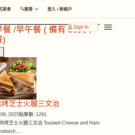
式美食
🔍搜尋
登入 / 新帳戶
Sign In
早餐 /早午餐 ( 備有 90天早
)
烘烤芝士火腿三文治
09, 2025
點擊數: 1291
烘烤芝士火腿三文治 Toasted Cheese and Ham
andwich…