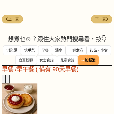
上一篇文章: 每週煮意 (#40)
下一篇文章: 
上一頁
下一頁
想煮乜🍲？跟住大家熱門搜尋看，按👇
3餸1湯
快手菜
早餐
湯水
一週煮意
甜品・小食
寂寞粉麵
女士食譜
兒童食譜
🍳
加餸池
早餐 /早午餐 ( 備有 90天早餐)