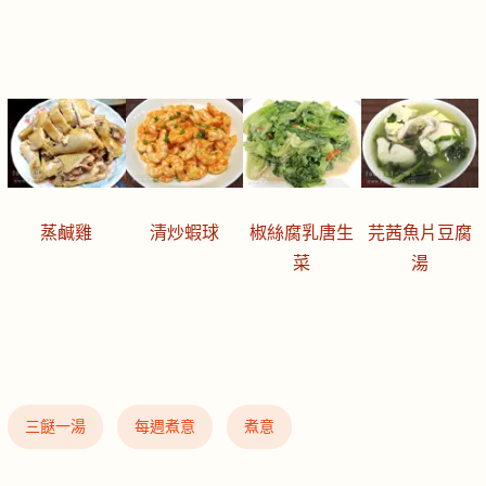
蒸鹹雞
清炒蝦球
椒絲腐乳唐生
芫茜魚片豆腐
菜
湯
三餸一湯
每週煮意
煮意