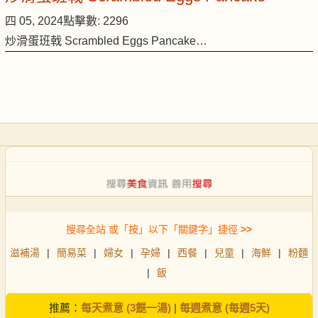
四 05, 2024
點擊數: 2296
炒滑蛋班戟 Scrambled Eggs Pancake…
搜尋全站 或「按」以下「關鍵字」捷徑
>>
滋補湯
|
簡易菜
|
婦女
|
孕婦
|
西餐
|
兒童
|
海鮮
|
粉麵
|
飯
推薦：
每天煮意 (3餸一湯)
|
每週煮意 (每週5天)