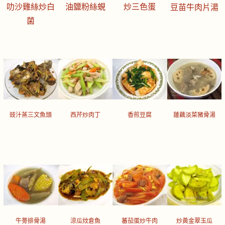
叻沙雞絲炒白
油鹽粉絲蜆
炒三色蛋
豆苗牛肉片湯
菌
豉汁蒸三文魚頭
西芹炒肉丁
香煎豆腐
蓮藕淡菜豬骨湯
牛蒡排骨湯
涼瓜炆倉魚
蕃茄蛋炒牛肉
炒黃金翠玉瓜