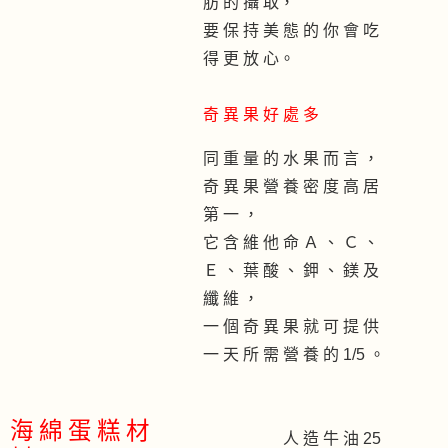
肪 的 攝 取，
要 保 持 美 態 的 你 會 吃
得 更 放 心。
奇 異 果 好 處 多
同 重 量 的 水 果 而 言 ，
奇 異 果 營 養 密 度 高 居
第 一 ，
它 含 維 他 命 Ａ 、 Ｃ 、
Ｅ 、 葉 酸 、 鉀 、 鎂 及
纖 維 ，
一 個 奇 異 果 就 可 提 供
一 天 所 需 營 養 的 1/5 。
海 綿 蛋 糕 材
人 造 牛 油 25