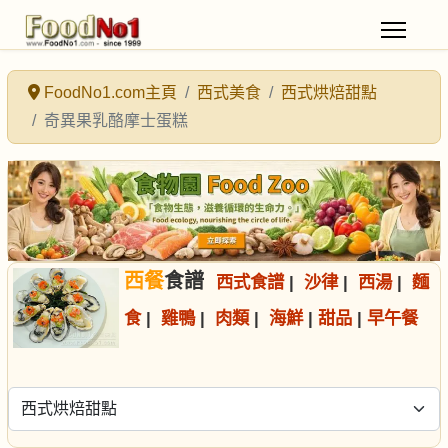
FoodNo1.com主頁
西式美食
西式烘焙甜點
奇異果乳酪摩士蛋糕
西餐
食譜
西式食譜
|
沙律
|
西湯
|
麵
食
|
雞鴨
|
肉類
|
海鮮
|
甜品
|
早午餐
選擇食譜分類