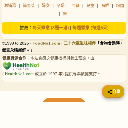
滋補湯
|
簡易菜
|
婦女
|
孕婦
|
西餐
|
兒童
|
海鮮
|
粉麵
|
飯
推薦：
每天煮意 (3餸一湯)
|
每週煮意 (每週5天)
©1999 to 2026 ·
FoodNo1
.com · 二十六載滋味相伴
「食物會過時，
煮意永遠新鮮。」
健康資源合作
：本站食療之健康指標與養生理論，由
(
Health
No1.com
成立於 1997 年) 提供專業數據支持。
📤 分享
分享
載入更多食譜
請使用下方頁數繼續瀏覽更多食譜