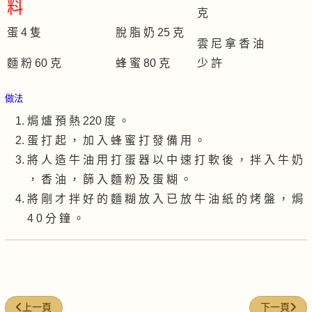
料
克
蛋 4 隻
脫 脂 奶 25 克
雲 尼 拿 香 油
麵 粉 60 克
蜂 蜜 80 克
少 許
做法
焗 爐 預 熱 220 度 。
蛋 打 起 ， 加 入 蜂 蜜 打 發 備 用 。
將 人 造 牛 油 用 打 蛋 器 以 中 速 打 軟 後 ， 拌 入 牛 奶
， 香 油 ， 篩 入 麵 粉 及 蛋 糊 。
將 剛 才 拌 好 的 麵 糊 放 入 已 放 牛 油 紙 的 烤 盤 ， 焗
4 0 分 鐘 。
上一篇文章: 紅粉俏佳人
下一篇文章:
上一頁
下一頁