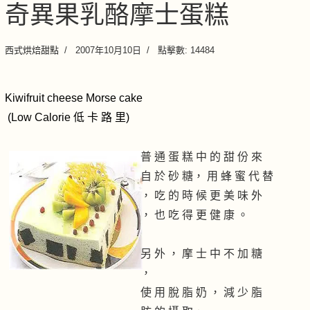
奇異果乳酪摩士蛋糕
西式烘焙甜點
2007年10月10日
點擊數: 14484
Kiwifruit cheese Morse cake
(Low Calorie 低 卡 路 里)
普 通 蛋 糕 中 的 甜 份 來
自 於 砂 糖， 用 蜂 蜜 代 替
， 吃 的 時 候 更 美 味 外
， 也 吃 得 更 健 康 。
另 外 ， 摩 士 中 不 加 糖
，
使 用 脫 脂 奶 ， 減 少 脂