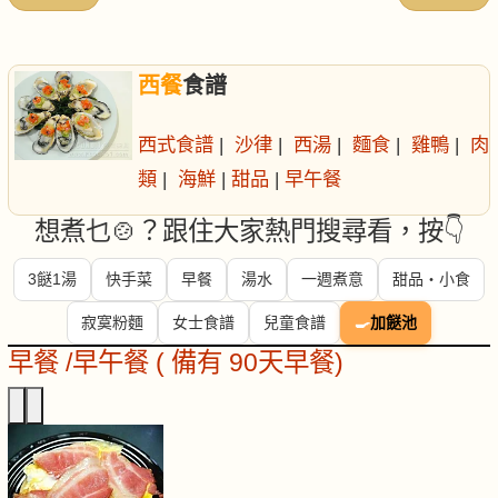
西餐
食譜
西式食譜
|
沙律
|
西湯
|
麵食
|
雞鴨
|
肉
類
|
海鮮
|
甜品
|
早午餐
想煮乜🍲？跟住大家熱門搜尋看，按👇
3餸1湯
快手菜
早餐
湯水
一週煮意
甜品・小食
寂寞粉麵
女士食譜
兒童食譜
🍳
加餸池
早餐 /早午餐 ( 備有 90天早餐)