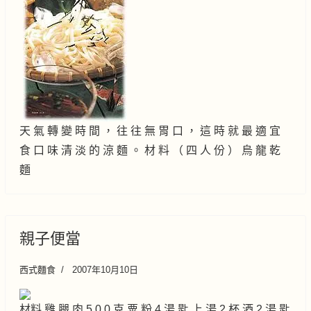
天 氣 轉 變 時 間 ， 往 往 無 胃 口 ， 這 時 就 最 適 宜
食 口 味 清 淡 的 涼 麵 。 材 料 （ 四 人 份 ） 烏 龍 乾
麵
親子便當
西式麵食
2007年10月10日
材料 雞 腿 肉 5 0 0 克 粟 粉 4 湯 匙 上 湯 2 杯 酒 2 湯 匙