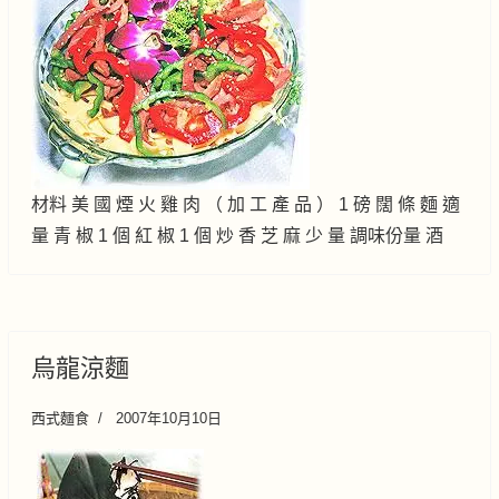
材料 美 國 煙 火 雞 肉 （ 加 工 產 品 ） 1 磅 闊 條 麵 適
量 青 椒 1 個 紅 椒 1 個 炒 香 芝 麻 少 量 調味份量 酒
烏龍涼麵
西式麵食
2007年10月10日