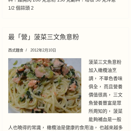
1/2 個蒜頭 2
最「營」菠菜三文魚意粉
西式麵食
2012年2月10日
菠菜三文魚意粉
加入橄欖油烹
調， 不單色香味
俱全， 而且營養
價值很高， 三文
魚營養豐富是眾
所周知的， 菠菜
能夠補血是一般
人也曉得的常識， 橄欖油是健康的食用油， 也越來越多