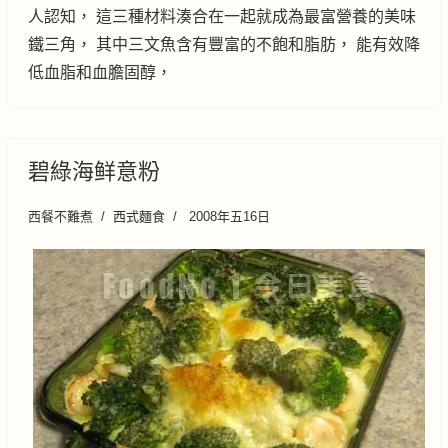
人認知， 這三種材料湊合在一起就成為最富營養的美味
鐵三角， 其中三文魚含有豐富的不飽和脂肪， 能有效降
低血脂和血膽固醇，
碧綠海鲜意粉
西餐不難煮
西式麵食
2008年五16日