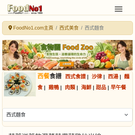
FoodNo1.com主頁
西式美食
西式麵食
西餐
食譜
西式食譜
|
沙律
|
西湯
|
麵
食
|
雞鴨
|
肉類
|
海鮮
|
甜品
|
早午餐
選擇食譜分類