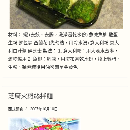
材料： 蝦 (去殼、去腸，洗淨瀝乾水份) 急凍魚柳 雞蛋
生粉 麵包糠 西蘭花 (先勺熟，用冷水浸) 意大利粉 意大
利白汁醬 碎芝士 製法： 1. 意大利粉：用大滾水煮淋，
瀝乾備用 2. 魚柳：解凍，用潔布索乾水份，撲上雞蛋、
生粉、麵包糠後用油畧煎至金黃色
芝麻火雞絲拌麵
西式麵食
2007年10月10日