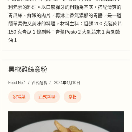
利元素的料理。以口感彈牙的粗麵為基底，搭配清爽的
青瓜絲、鮮嫩的肉片，再淋上香氣濃郁的青醬，是一道
簡單易做又美味的料理。材料主料：粗麵 200 克豬肉片
150 克青瓜 1 條副料：青醬Pesto 2 大匙蒜末 1 茶匙蠔
油 1
黑椒雞絲意粉
Food No.1
西式麵食
2024年4月10日
家常菜
西式料理
意粉