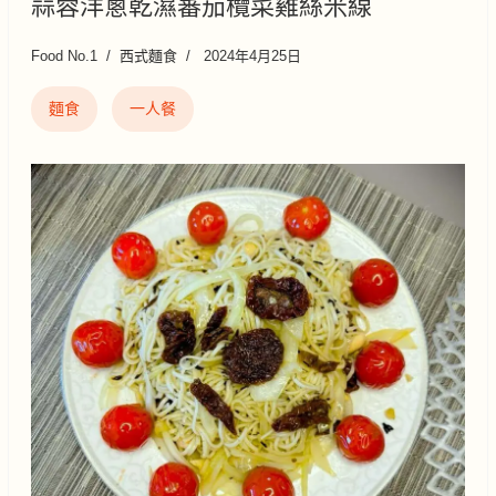
蒜蓉洋蔥乾濕蕃茄欖菜雞絲米線
Food No.1
西式麵食
2024年4月25日
麵食
一人餐