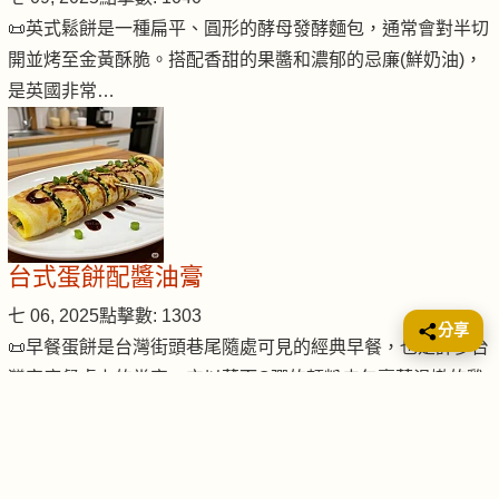
📜英式鬆餅是一種扁平、圓形的酵母發酵麵包，通常會對半切
開並烤至金黃酥脆。搭配香甜的果醬和濃郁的忌廉(鮮奶油)，
是英國非常…
台式蛋餅配醬油膏
七 06, 2025
點擊數: 1303
分享
📜早餐蛋餅是台灣街頭巷尾隨處可見的經典早餐，也是許多台
灣家庭餐桌上的常客。它以薄而Q彈的麵粉皮包裹著滑嫩的雞
蛋和豐富的餡…