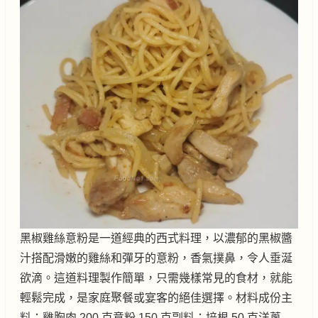
黑椒雞絲意粉是一道經典的西式料理，以濃郁的黑椒醬
汁搭配滑嫩的雞絲和彈牙的意粉，香氣撲鼻，令人垂涎
欲滴。這道料理製作簡單，只需幾樣常見的食材，就能
輕鬆完成，是家庭聚餐或宴客的絕佳選擇。材料成份主
料：雞胸肉 200 克意粉 150 克副料：培根 50 克洋蔥