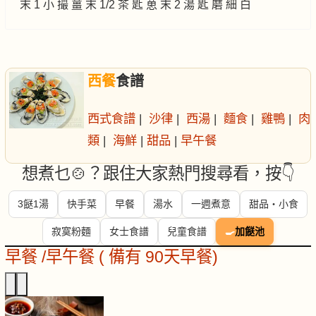
末 1 小 撮 薑 末 1/2 茶 匙 葸 末 2 湯 匙 磨 細 白
西餐
食譜
西式食譜
|
沙律
|
西湯
|
麵食
|
雞鴨
|
肉
類
|
海鮮
|
甜品
|
早午餐
想煮乜🍲？跟住大家熱門搜尋看，按👇
3餸1湯
快手菜
早餐
湯水
一週煮意
甜品・小食
寂寞粉麵
女士食譜
兒童食譜
🍳
加餸池
早餐 /早午餐 ( 備有 90天早餐)