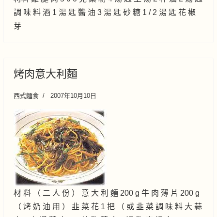
調 味 料 酒 1 湯 匙 醬 油 3 湯 匙 砂 糖 1 / 2 湯 匙 花 椒
芽
烤肉意大利麵
西式麵食
2007年10月10日
材 料 （ 二 人 份 ） 意 大 利 麵 200 g 牛 肉 薄 片 200 g
（ 烤 奶 油 用 ） 韭 菜 花 1 把 （ 或 韭 菜 調 味 料 大 蒜