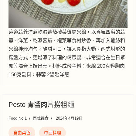
這道蒜蓉洋蔥乾濕蕃茄欖菜雞絲米線，以香氣四溢的蒜
蓉、洋蔥、乾濕蕃茄、欖菜等食材炒香，再加入雞絲和
米線拌炒均勻，酸甜可口，讓人食指大動。西式塔形的
擺盤方式，更增添了料理的精緻感，非常適合在生日聚
餐等場合上端出桌。材料成份主料：米線 200克雞胸肉
150克副料：蒜蓉 2湯匙洋蔥
Pesto 青醬肉片撈粗麵
Food No.1
西式麵食
2024年4月19日
自由菜色
中西料理