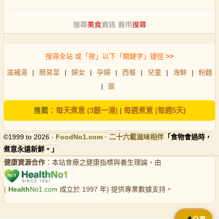
搜尋全站 或「按」以下「關鍵字」捷徑
>>
滋補湯
|
簡易菜
|
婦女
|
孕婦
|
西餐
|
兒童
|
海鮮
|
粉麵
|
飯
推薦：
每天煮意 (3餸一湯)
|
每週煮意 (每週5天)
©1999 to 2026 ·
FoodNo1
.com · 二十六載滋味相伴
「食物會過時，
煮意永遠新鮮。」
健康資源合作
：本站食療之健康指標與養生理論，由
(
Health
No1.com
成立於 1997 年) 提供專業數據支持。