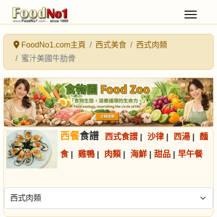
FoodNo1.com主頁
西式美食
西式肉類
蜜汁美國牛肋骨
西餐
食譜
西式食譜
|
沙律
|
西湯
|
麵
食
|
雞鴨
|
肉類
|
海鮮
|
甜品
|
早午餐
選擇食譜分類