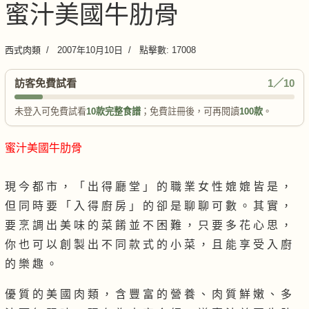
蜜汁美國牛肋骨
西式肉類
2007年10月10日
點擊數: 17008
訪客免費試看
1／10
未登入可免費試看
10款完整食譜
；免費註冊後，可再閱讀
100款
。
蜜汁美國牛肋骨
現 今 都 市 ， 「 出 得 廳 堂 」 的 職 業 女 性 媲 媲 皆 是 ，
但 同 時 要 「 入 得 廚 房 」 的 卻 是 聊 聊 可 數 。 其 實 ，
要 烹 調 出 美 味 的 菜 餚 並 不 困 難 ， 只 要 多 花 心 思 ，
你 也 可 以 創 製 出 不 同 款 式 的 小 菜 ， 且 能 享 受 入 廚
的 樂 趣 。
優 質 的 美 國 肉 類 ， 含 豐 富 的 營 養 、 肉 質 鮮 嫩 、 多