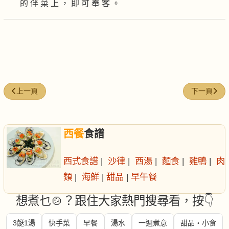
的 伴 菜 上 ， 即 可 奉 客 。
上一篇文章: 惹味韓式炆美國牛肋條
下一篇文章:
上一頁
下一頁
西餐
食譜
西式食譜
|
沙律
|
西湯
|
麵食
|
雞鴨
|
肉
類
|
海鮮
|
甜品
|
早午餐
想煮乜🍲？跟住大家熱門搜尋看，按👇
3餸1湯
快手菜
早餐
湯水
一週煮意
甜品・小食