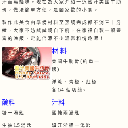
汁 而 無 騷 味 。 現 在 為 大 家 介 紹 一 道 蜜 汁 美 國 牛 肋
骨 ， 做 法 簡 單 方 便 ， 是 闔 家 歡 的 小 食 。
製 作 此 美 食 由 準 備 材 料 至 烹 調 完 成 都 不 消 三 十 分
鐘 ， 大 家 不 妨 試 試 親 自 下 廚 ， 在 家 裡 自 製 一 頓 豐
富 的 晚 飯 ， 定 能 倍 添 不 少 溫 馨 和 情 趣 呢 ！
材 料
美 國 牛 肋 骨 ( 約 重 一
磅 )
洋 蔥 、 青 椒 、 紅 椒
各 1/4 個 切 絲。
醃料
汁料
糖 一 湯 匙
蜜 糖 兩 湯 匙
生 抽 1.5 湯 匙
鎮 江 浙 醋 一 湯 匙