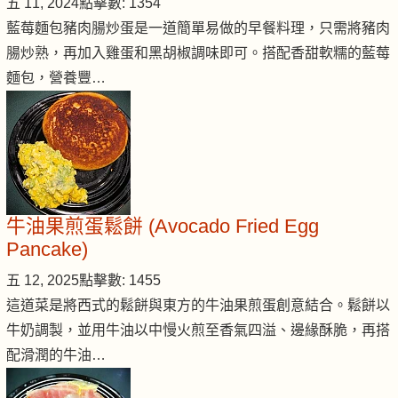
五 11, 2024
點擊數: 1354
藍莓麵包豬肉腸炒蛋是一道簡單易做的早餐料理，只需將豬肉
腸炒熟，再加入雞蛋和黑胡椒調味即可。搭配香甜軟糯的藍莓
麵包，營養豐…
牛油果煎蛋鬆餅 (Avocado Fried Egg
Pancake)
五 12, 2025
點擊數: 1455
這道菜是將西式的鬆餅與東方的牛油果煎蛋創意結合。鬆餅以
牛奶調製，並用牛油以中慢火煎至香氣四溢、邊緣酥脆，再搭
配滑潤的牛油…