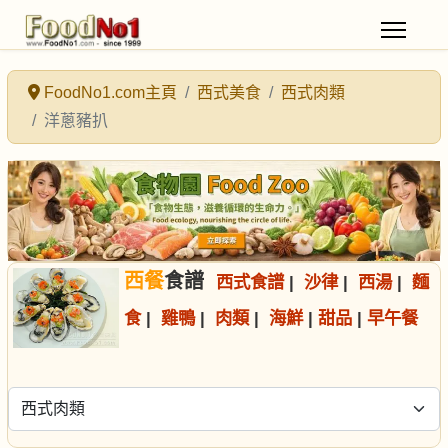
FoodNo1.com主頁
西式美食
西式肉類
洋蔥豬扒
西餐
食譜
西式食譜
|
沙律
|
西湯
|
麵
食
|
雞鴨
|
肉類
|
海鮮
|
甜品
|
早午餐
選擇食譜分類