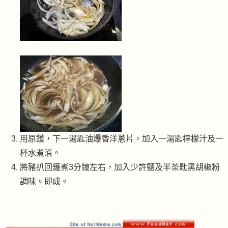
用原鑊，下一湯匙油爆香洋蔥片，加入一湯匙檸檬汁及一
杯水煮滾。
將豬扒回鑊煮3分鐘左右，加入少許鹽及半茶匙黑胡椒粉
調味。即成。