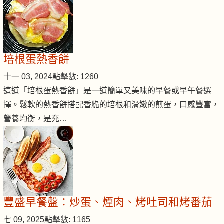
培根蛋熱香餅
十一 03, 2024
點擊數: 1260
這道「培根蛋熱香餅」是一道簡單又美味的早餐或早午餐選
擇。鬆軟的熱香餅搭配香脆的培根和滑嫩的煎蛋，口感豐富，
營養均衡，是充…
豐盛早餐盤：炒蛋、煙肉、烤吐司和烤番茄
七 09, 2025
點擊數: 1165