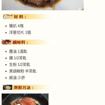
豬扒 4塊
洋蔥切片 1個
醬油 1湯匙
糖 1/2茶匙
生粉 1/2茶匙
黑胡椒粉 半茶匙
麻油 少許