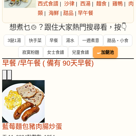
西式食譜
|
沙律
|
西湯
|
麵食
|
雞鴨
|
肉
類
|
海鮮
|
甜品
|
早午餐
想煮乜🍲？跟住大家熱門搜尋看，按👇
3餸1湯
快手菜
早餐
湯水
一週煮意
甜品・小食
寂寞粉麵
女士食譜
兒童食譜
🍳
加餸池
早餐 /早午餐 ( 備有 90天早餐)
藍莓麵包豬肉腸炒蛋