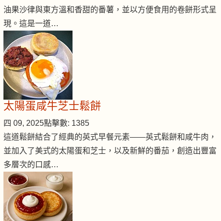
油果沙律與東方溫和香甜的番薯，並以方便食用的卷餅形式呈
現。這是一道…
太陽蛋咸牛芝士鬆餅
四 09, 2025
點擊數: 1385
這道鬆餅結合了經典的英式早餐元素——英式鬆餅和咸牛肉，
並加入了美式的太陽蛋和芝士，以及新鮮的番茄，創造出豐富
多層次的口感…