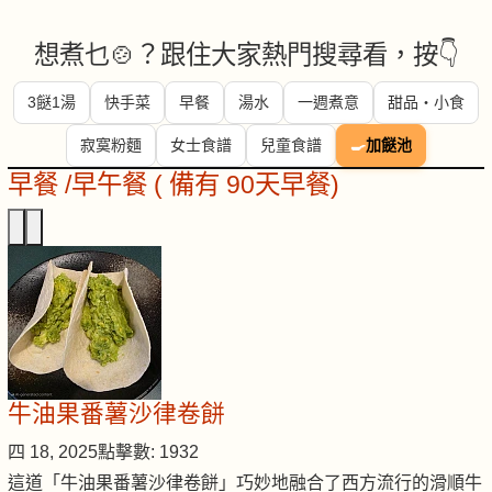
想煮乜🍲？跟住大家熱門搜尋看，按👇
3餸1湯
快手菜
早餐
湯水
一週煮意
甜品・小食
寂寞粉麵
女士食譜
兒童食譜
🍳
加餸池
早餐 /早午餐 ( 備有 90天早餐)
牛油果番薯沙律卷餅
四 18, 2025
點擊數: 1932
這道「牛油果番薯沙律卷餅」巧妙地融合了西方流行的滑順牛