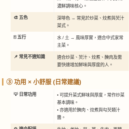
濃鮮調味核心。
🎨 五色
深啡色 → 常見於炒菜、炆煮與芡汁
菜式。
🀄 五行
水 / 土 → 風味厚實，適合中式家常
主菜。
📌 常見不適知識
適合炒菜、芡汁、炆煮、醃肉及需
要快速增加鮮味與厚度的人。
③ 功用 × 小舒服 (日常建議)
💡 日常功用
• 可提升菜式鮮味與厚度，常作炒菜
基本調味。
• 亦適用於醃肉、炆煮與勾芡類汁
醬。
🍲 適合配搭