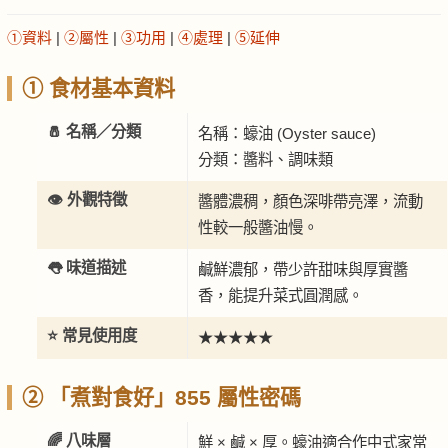
①資料
|
②屬性
|
③功用
|
④處理
|
⑤延伸
① 食材基本資料
🧂 名稱／分類
名稱：蠔油 (Oyster sauce)
分類：醬料、調味類
👁️ 外觀特徵
醬體濃稠，顏色深啡帶亮澤，流動
性較一般醬油慢。
👅 味道描述
鹹鮮濃郁，帶少許甜味與厚實醬
香，能提升菜式圓潤感。
⭐ 常見使用度
★★★★★
② 「煮對食好」855 屬性密碼
🌈 八味層
鮮 × 鹹 × 厚。蠔油適合作中式家常