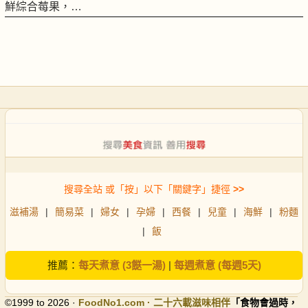
鮮綜合莓果，…
搜尋全站 或「按」以下「關鍵字」捷徑
>>
滋補湯
|
簡易菜
|
婦女
|
孕婦
|
西餐
|
兒童
|
海鮮
|
粉麵
|
飯
推薦：
每天煮意 (3餸一湯)
|
每週煮意 (每週5天)
©1999 to 2026 ·
FoodNo1
.com · 二十六載滋味相伴
「食物會過時，