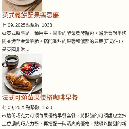
英式鬆餅配果醬忌廉
七 09, 2025
點擊數: 1038
📜英式鬆餅是一種扁平、圓形的酵母發酵麵包，通常會對半切
開並烤至金黃酥脆。搭配香甜的果醬和濃郁的忌廉(鮮奶油)，
是英國非常…
法式可頌莓果優格咖啡早餐
七 09, 2025
點擊數: 1530
📜這份巧克力可頌莓果優格早餐套餐，將酥脆的可頌麵包塗抹
上香濃的巧克力醬，再搭配一碗清爽的優格，點綴以酸甜的新