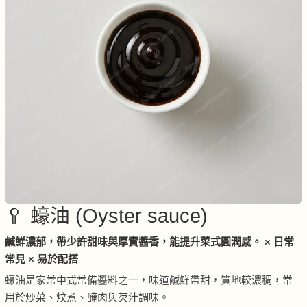
🥄 蠔油 (Oyster sauce)
鹹鮮濃郁，帶少許甜味與厚實醬香，能提升菜式圓潤感。 × 日常
常見 × 易於配搭
蠔油是家常中式常備醬料之一，味道鹹鮮帶甜，質地較濃稠，常
用於炒菜、炆煮、醃肉與芡汁調味。