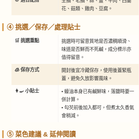
生抽、老抽、蒜、薑、牛肉、西蘭
花、菇類、雞肉、豆腐。
④ 挑選／保存／處理貼士
🛒 挑選重點
挑選時可留意質地是否濃稠順滑、
味道是否鮮而不死鹹，成分標示亦
值得留意。
🧊 保存方式
開封後宜冷藏保存，使用後蓋緊瓶
蓋，避免久放影響風味。
👩‍🍳 小貼士
• 蠔油本身已有鹹鮮味，落鹽時要一
併計算。
• 勾芡前後加入都可，但煮太久香氣
會稍減。
⑤ 菜色建議 & 延伸閱讀