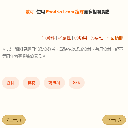
或可
使用
FoodNo1.com 搜尋
更多相關食譜
①資料
|
②屬性
|
③功用
|
④處理
|
↑ 回頂部
※ 以上資料只屬日常飲食參考，重點在於認識食材、善用食材，絕不
等同任何專業醫療意見。
醬料
食材
調味料
855
上一篇文章: 芝麻糊 (Black sesame paste)
下一篇文章: 薄
上一頁
下一頁