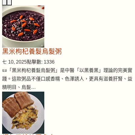
黑米枸杞養髮烏髮粥
七 10, 2025
點擊數: 1336
📜「黑米枸杞養髮烏髮粥」是中醫「以黑養黑」理論的完美實
踐。這款粥品不僅口感香糯、色澤誘人，更具有滋養肝腎、益
精明目、烏髮…