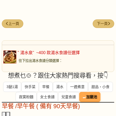
上一篇文章: 今日一品鍋
下一篇文章
上一頁
下一頁
" 湯水泉"
~400 款湯水食譜任選擇
往下拉出湯水食譜分類選擇
：
想煮乜🍲？跟住大家熱門搜尋看，按👇
3餸1湯
快手菜
早餐
湯水
一週煮意
甜品・小食
寂寞粉麵
女士食譜
兒童食譜
🍳
加餸池
早餐 /早午餐 ( 備有 90天早餐)