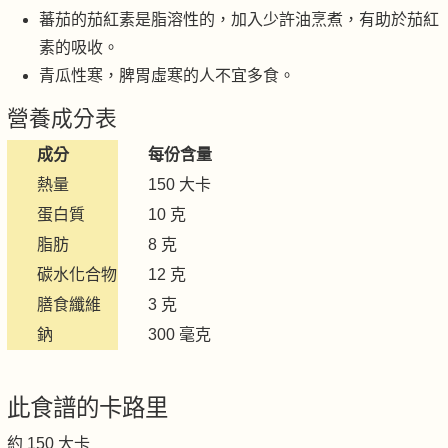
蕃茄的茄紅素是脂溶性的，加入少許油烹煮，有助於茄紅
素的吸收。
青瓜性寒，脾胃虛寒的人不宜多食。
營養成分表
成分
每份含量
熱量
150 大卡
蛋白質
10 克
脂肪
8 克
碳水化合物
12 克
膳食纖維
3 克
鈉
300 毫克
此食譜的卡路里
約 150 大卡