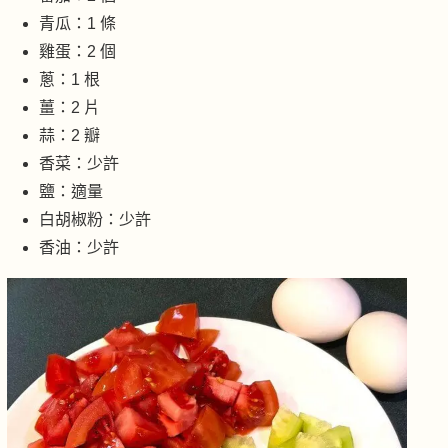
青瓜：1 條
雞蛋：2 個
蔥：1 根
薑：2 片
蒜：2 瓣
香菜：少許
鹽：適量
白胡椒粉：少許
香油：少許