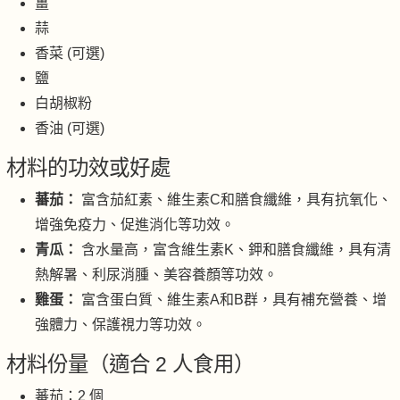
薑
蒜
香菜 (可選)
鹽
白胡椒粉
香油 (可選)
材料的功效或好處
蕃茄：
富含茄紅素、維生素C和膳食纖維，具有抗氧化、
增強免疫力、促進消化等功效。
青瓜：
含水量高，富含維生素K、鉀和膳食纖維，具有清
熱解暑、利尿消腫、美容養顏等功效。
雞蛋：
富含蛋白質、維生素A和B群，具有補充營養、增
強體力、保護視力等功效。
材料份量（適合 2 人食用）
蕃茄：2 個