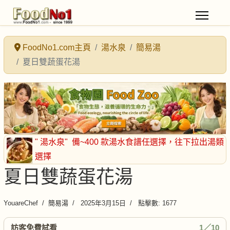
FoodNo1.com主頁
湯水泉
簡易湯
夏日雙蔬蛋花湯
" 湯水泉"
備~400 款湯水食譜任選擇
，往下拉出湯類
選擇
夏日雙蔬蛋花湯
YouareChef
簡易湯
2025年3月15日
點擊數: 1677
訪客免費試看
1／10