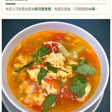
未登入可免費試看
10款完整食譜
；免費註冊後，可再閱讀
100款
。