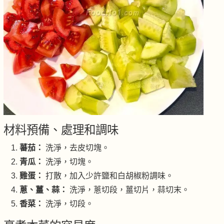
材料預備、處理和調味
蕃茄：
洗淨，去皮切塊。
青瓜：
洗淨，切塊。
雞蛋：
打散，加入少許鹽和白胡椒粉調味。
蔥、薑、蒜：
洗淨，蔥切段，薑切片，蒜切末。
香菜：
洗淨，切段。