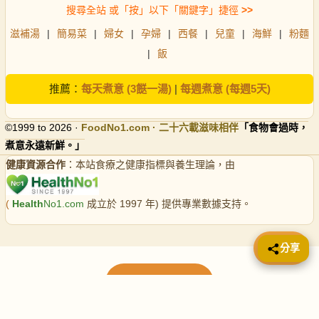
搜尋全站 或「按」以下「關鍵字」捷徑
>>
滋補湯
|
簡易菜
|
婦女
|
孕婦
|
西餐
|
兒童
|
海鮮
|
粉麵
|
飯
推薦：
每天煮意 (3餸一湯)
|
每週煮意 (每週5天)
©1999 to 2026 ·
FoodNo1
.com · 二十六載滋味相伴
「食物會過時，
煮意永遠新鮮。」
健康資源合作
：本站食療之健康指標與養生理論，由
(
Health
No1.com
成立於 1997 年) 提供專業數據支持。
📤 分享
分享
載入更多食譜
請使用下方頁數繼續瀏覽更多食譜