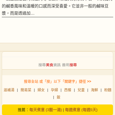
的鹹香風味和溫暖的口感而深受喜愛。它並非一般的鹹味豆
漿，而是透過加…
搜尋全站 或「按」以下「關鍵字」捷徑
>>
滋補湯
|
簡易菜
|
婦女
|
孕婦
|
西餐
|
兒童
|
海鮮
|
粉麵
|
飯
推薦：
每天煮意 (3餸一湯)
|
每週煮意 (每週5天)