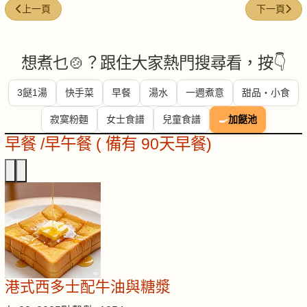
上一篇文章: 茄子班腩燒肉煲
下一篇文章:
上一頁
下一頁
想煮乜🍲？跟住大家熱門搜尋看，按👇
3餸1湯
快手菜
早餐
湯水
一週煮意
甜品・小食
寂寞粉麵
女士食譜
兒童食譜
🍳
加餸池
早餐 /早午餐 ( 備有 90天早餐)
港式西多士配牛油與糖漿