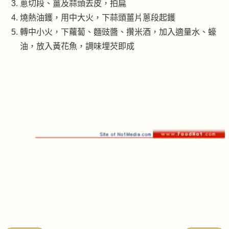
蔥切段、薑及蒜頭去皮，拍扁
燒熱油鑊，用中大火，下蒜頭薑片蔥段起鑊
轉中小火，下蘿蔔、麵豉醬、攢米酒，加入適量水、蠔
油，放入黃花魚，調味埋芡即成