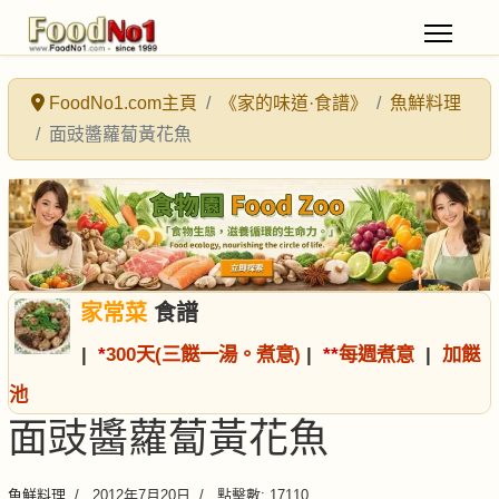
FoodNo1.com主頁
《家的味道·食譜》
魚鮮料理
面豉醬蘿蔔黃花魚
家常菜
食譜
|
*
300天(三餸一湯。煮意)
|
*
*
每週煮意
|
加餸
池
面豉醬蘿蔔黃花魚
魚鮮料理
2012年7月20日
點擊數: 17110