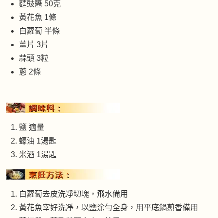
麵豉醬 50克
黃花魚 1條
白蘿蔔 半條
薑片 3片
蒜頭 3粒
蔥 2條
鹽 適量
蠔油 1湯匙
米酒 1湯匙
白蘿蔔去皮洗凈切塊，飛水備用
黃花魚宰好洗凈，以鹽涂勻全身，用平底鍋煎香備用